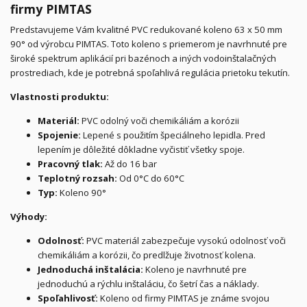
firmy PIMTAS
Predstavujeme Vám kvalitné PVC redukované koleno 63 x 50 mm
90° od výrobcu PIMTAS. Toto koleno s priemerom je navrhnuté pre
široké spektrum aplikácií pri bazénoch a iných vodoinštalačných
prostrediach, kde je potrebná spoľahlivá regulácia prietoku tekutín.
Vlastnosti produktu:
Materiál:
PVC odolný voči chemikáliám a korózii
Spojenie:
Lepené s použitím špeciálneho lepidla. Pred
lepením je dôležité dôkladne vyčistiť všetky spoje.
Pracovný tlak:
Až do 16 bar
Teplotný rozsah:
Od 0°C do 60°C
Typ:
Koleno 90°
Výhody:
Odolnosť:
PVC materiál zabezpečuje vysokú odolnosť voči
chemikáliám a korózii, čo predlžuje životnosť kolena.
Jednoduchá inštalácia:
Koleno je navrhnuté pre
jednoduchú a rýchlu inštaláciu, čo šetrí čas a náklady.
Spoľahlivosť:
Koleno od firmy PIMTAS je známe svojou