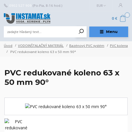
0902 527 909
(Po-Pia, 8-16 hod.)
EUR
0
0 €
Menu
Úvod
VODOINŠTALAČNÝ MATERIÁL
Bazénový PVC systém
PVC kolena
PVC redukované koleno 63 x 50 mm 90°
PVC redukované koleno 63 x
50 mm 90°