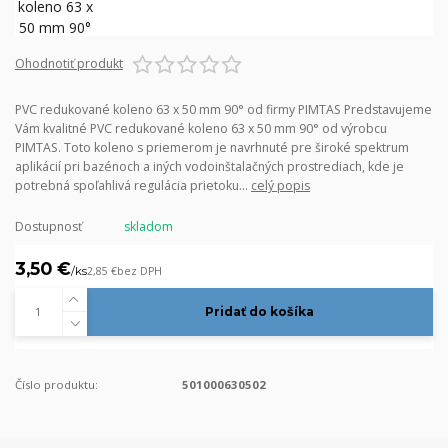
Ohodnotiť produkt
PVC redukované koleno 63 x 50 mm 90° od firmy PIMTAS Predstavujeme
Vám kvalitné PVC redukované koleno 63 x 50 mm 90° od výrobcu
PIMTAS. Toto koleno s priemerom je navrhnuté pre široké spektrum
aplikácií pri bazénoch a iných vodoinštalačných prostrediach, kde je
potrebná spoľahlivá regulácia prietoku...
celý popis
Dostupnosť
skladom
3,50 €
/
ks
2,85 €
bez DPH
Pridať do košíka
Číslo produktu:
501000630502