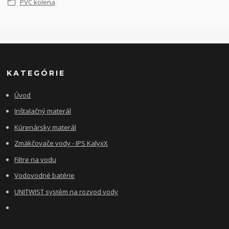
PVC kolena
KATEGÓRIE
Úvod
Inštalačný materál
Kúrenársky materál
Zmäkčovače vody - IPS KalyxX
Filtre na vodu
Vodovodné batérie
UNITWIST systém na rozvod vody