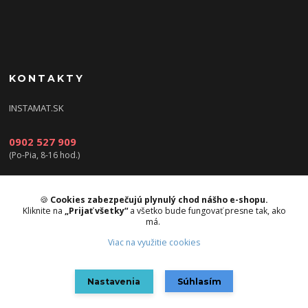
KONTAKTY
INSTAMAT.SK
0902 527 909
(Po-Pia, 8-16 hod.)
info@instamat.sk
🍪
Cookies zabezpečujú plynulý chod nášho e-shopu.
Kliknite na
„Prijať všetky“
a všetko bude fungovať presne tak, ako
má.
Viac na využitie cookies
Upravit sběr cookies.
Nastavenia
Súhlasím
Vytvorené na
Eshop-rychlo.sk