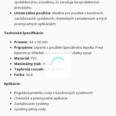
spoľahlivosťou a kvalitou, čo zaručuje bezproblémovú
prevádzku.
Univerzálne použitie:
Ideálne pre použitie v bazénoch,
zavlažovacích systémoch, chemických zariadeniach a iných
priemyselných aplikáciách.
Technické špecifikácie:
Priemer:
63 x 50 mm
Pripojenie:
Lepené s použitím špeciálneho lepidla. Pred
lepením je dôležité dôkladne vyčistiť všetky spoje.
Materiál:
PVC
Maximálny tlak:
16 bar
Teplotný rozsah:
0°C až 60°C
Farba:
Sivá
Aplikácie:
Regulácia prietoku vody v bazénových systémoch
Chemické a priemyselné aplikácie
Zavlažovacie systémy
Systémy pitnej vody