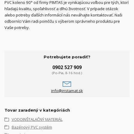
PVC koleno 90° od firmy PIMTAS je vynikajúcou voľbou pre tých, ktorí
hľadajú kvalitu, spoľahlivosť a dlhú životnosť. V prípade otázok
alebo potreby ďalších informácií nás neváhajte kontaktovať. Naši
odborníci Vám radi pomôžu s výberom správneho produktu pre
Vaše potreby.
Potrebujete poradiť?
0902 527 909
(Po-Pia, 8-16 hod.)
info@instamat.sk
Tovar zaradený v kategóriách
VODOINŠTALAČNÝ MATERIÁL
Bazénový PVC systém