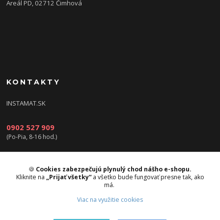
Areál PD, 02712 Čimhová
KONTAKTY
INSTAMAT.SK
0902 527 909
(Po-Pia, 8-16 hod.)
info@instamat.sk
🍪
Cookies zabezpečujú plynulý chod nášho e-shopu.
Kliknite na
„Prijať všetky“
a všetko bude fungovať presne tak, ako
má.
Viac na využitie cookies
Upravit sběr cookies.