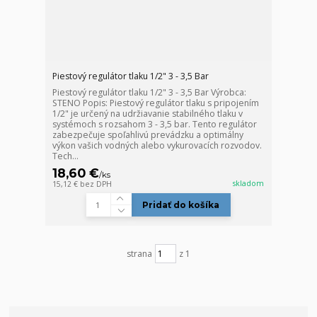
Piestový regulátor tlaku 1/2" 3 - 3,5 Bar
Piestový regulátor tlaku 1/2" 3 - 3,5 Bar Výrobca:
STENO Popis: Piestový regulátor tlaku s pripojením
1/2" je určený na udržiavanie stabilného tlaku v
systémoch s rozsahom 3 - 3,5 bar. Tento regulátor
zabezpečuje spoľahlivú prevádzku a optimálny
výkon vašich vodných alebo vykurovacích rozvodov.
Tech...
18,60 €
/
ks
skladom
15,12 €
bez DPH
Pridať do košíka
strana
z 1