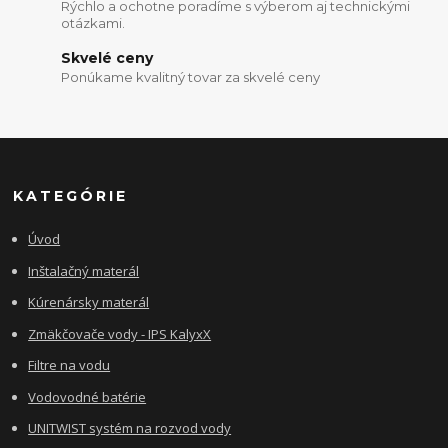
Rýchlo a ochotne poradíme s výberom aj technickými
otázkami.
Skvelé ceny
Ponúkame kvalitný tovar za skvelé ceny
KATEGÓRIE
Úvod
Inštalačný materál
Kúrenársky materál
Zmäkčovače vody - IPS KalyxX
Filtre na vodu
Vodovodné batérie
UNITWIST systém na rozvod vody