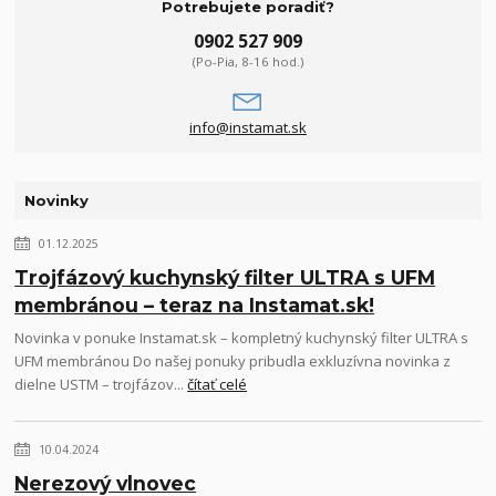
Potrebujete poradiť?
0902 527 909
(Po-Pia, 8-16 hod.)
info@instamat.sk
Novinky
01.12.2025
Trojfázový kuchynský filter ULTRA s UFM
membránou – teraz na Instamat.sk!
Novinka v ponuke Instamat.sk – kompletný kuchynský filter ULTRA s
UFM membránou Do našej ponuky pribudla exkluzívna novinka z
dielne USTM – trojfázov...
čítať celé
10.04.2024
Nerezový vlnovec