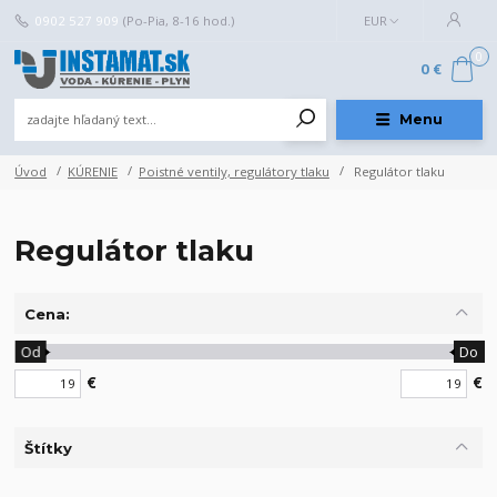
0902 527 909
(Po-Pia, 8-16 hod.)
EUR
0
0 €
Menu
Úvod
KÚRENIE
Poistné ventily, regulátory tlaku
Regulátor tlaku
Regulátor tlaku
Cena:
Od
Do
€
€
Štítky