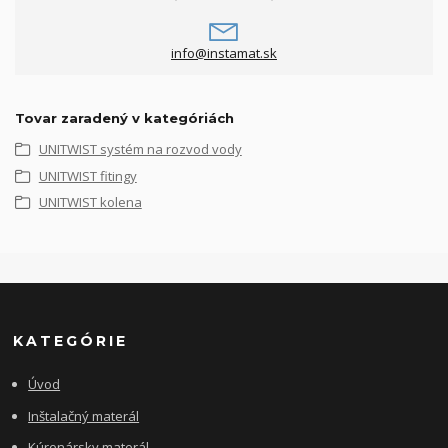
info@instamat.sk
Tovar zaradený v kategóriách
UNITWIST systém na rozvod vody
UNITWIST fitingy
UNITWIST kolena
KATEGÓRIE
Úvod
Inštalačný materál
Kúrenársky materál