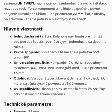
systému
UNITWIST
, navrhnutého na jednoduchú a rýchlu inštaláciu
rozvodov vody. Tento komponent umožňuje bezpečné a pevné
spojenie potrubí pod uhlom 90° s priemerom
22 mm
, čím je ideálny
na efektívne vedenie potrubí aj v zložitých inštaláciách.
Hlavné vlastnosti:
Jednoduchá inštalácia:
Koleno je navrhnuté pre montáž
bez potreby špeciálnych nástrojov – jednoducho sa dotiahne
rukou.
Pevné spojenie:
Spoľahlivo a tesne spája potrubia pod
uhlom 90°.
Univerzálne použitie:
Kompatibilné s rôznymi potrubnými
systémami (UNITWIST, PPR, Monogold, meď, PEX) s priemerom
15 mm
.
Odolnosť:
Vyrobené z certifikovaných materiálov triedy 1A,
ktoré zaručujú vysokú pevnosť a dlhú životnosť.
UV stabilizácia:
Obsahuje 9 % UV stabilizátora, čo zaručuje
odolnosť voči slnečnému žiareniu.
Technické parametre:
Priemer:
22 mm.