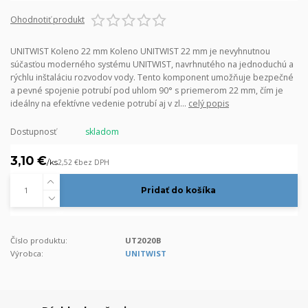
Ohodnotiť produkt
UNITWIST Koleno 22 mm Koleno UNITWIST 22 mm je nevyhnutnou
súčasťou moderného systému UNITWIST, navrhnutého na jednoduchú a
rýchlu inštaláciu rozvodov vody. Tento komponent umožňuje bezpečné
a pevné spojenie potrubí pod uhlom 90° s priemerom 22 mm, čím je
ideálny na efektívne vedenie potrubí aj v zl...
celý popis
Dostupnosť
skladom
3,10 €
/
ks
2,52 €
bez DPH
Pridať do košíka
Číslo produktu:
UT2020B
Výrobca:
UNITWIST