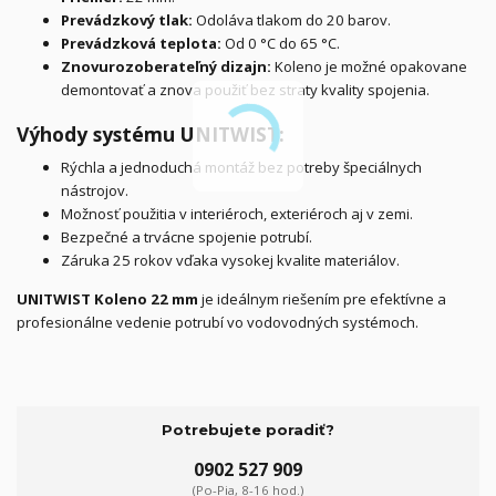
Prevádzkový tlak:
Odoláva tlakom do 20 barov.
Prevádzková teplota:
Od 0 °C do 65 °C.
Znovurozoberateľný dizajn:
Koleno je možné opakovane
demontovať a znova použiť bez straty kvality spojenia.
Výhody systému UNITWIST:
Rýchla a jednoduchá montáž bez potreby špeciálnych
nástrojov.
Možnosť použitia v interiéroch, exteriéroch aj v zemi.
Bezpečné a trvácne spojenie potrubí.
Záruka 25 rokov vďaka vysokej kvalite materiálov.
UNITWIST Koleno 22 mm
je ideálnym riešením pre efektívne a
profesionálne vedenie potrubí vo vodovodných systémoch.
Potrebujete poradiť?
0902 527 909
(Po-Pia, 8-16 hod.)