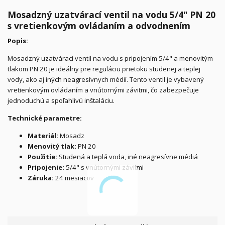
Mosadzný uzatvárací ventil na vodu 5/4" PN 20
s vretienkovým ovládaním a odvodnením
Popis:
Mosadzný uzatvárací ventil na vodu s pripojením 5/4" a menovitým
tlakom PN 20 je ideálny pre reguláciu prietoku studenej a teplej
vody, ako aj iných neagresívnych médií. Tento ventil je vybavený
vretienkovým ovládaním a vnútornými závitmi, čo zabezpečuje
jednoduchú a spoľahlivú inštaláciu.
Technické parametre:
Materiál:
Mosadz
Menovitý tlak:
PN 20
Použitie:
Studená a teplá voda, iné neagresívne médiá
Pripojenie:
5/4" s vnútornými závitmi
Záruka:
24 mesiacov