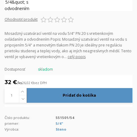
Ohodnotiť produkt
Mosadzný uzatvárací ventil na vodu 5/4" PN 20 s vretienkovým
ovládaním a odvodnením Popis: Mosadzný uzatvárací ventil na vodu s
pripojením 5/4" a menovitým tlakom PN 20 je ideálny pre reguláciu
prietoku studenej a teplej vody, ako aj iných neagresívnych médií. Tento
ventil je vybavený vretienkovým o...
celý popis
Dostupnosť
skladom
32 €
/
ks
26,02 €
bez DPH
Pridať do košíka
Číslo produktu:
551501/54
priemer:
5/4"
Výrobca:
Steno