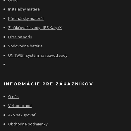
Inštalačný materál
Kúrenársky materál
Zmäkčovače vody - IPS KalyxX
Filtre na vodu
Vodovodné batérie
UNITWIST systém na rozvod vody
INFORMÁCIE PRE ZÁKAZNÍKOV
O nás
Veľkoobchod
Ako nakupovať
Obchodné podmienky