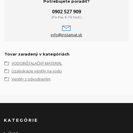
Potrebujete poradiť?
0902 527 909
(Po-Pia, 8-16 hod.)
info@instamat.sk
Tovar zaradený v kategóriách
VODOINŠTALAČNÝ MATERIÁL
Uzatváracie ventily na vodu
Ventily s odvodnením
KATEGÓRIE
Úvod