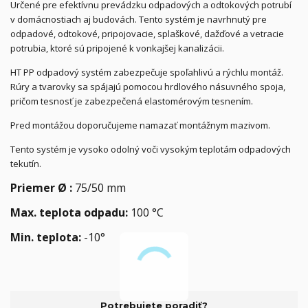
Určené pre efektívnu prevádzku odpadových a odtokových potrubí
v domácnostiach aj budovách. Tento systém je navrhnutý pre
odpadové, odtokové, pripojovacie, splaškové, dažďové a vetracie
potrubia, ktoré sú pripojené k vonkajšej kanalizácii.
HT PP odpadový systém zabezpečuje spoľahlivú a rýchlu montáž.
Rúry a tvarovky sa spájajú pomocou hrdlového násuvného spoja,
pričom tesnosť je zabezpečená elastomérovým tesnením.
Pred montážou doporučujeme namazať montážnym mazivom.
Tento systém je vysoko odolný voči vysokým teplotám odpadových
tekutín.
Priemer Ø :
75/50 mm
Max. teplota odpadu:
100 °C
Min. teplota:
-10°
Potrebujete poradiť?