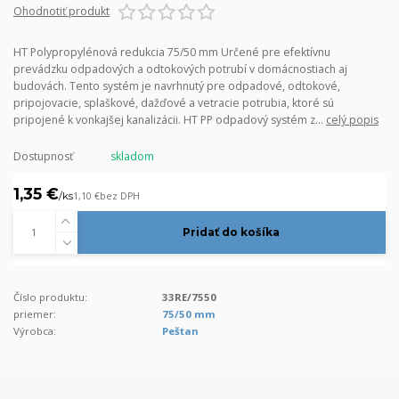
Ohodnotiť produkt
HT Polypropylénová redukcia 75/50 mm Určené pre efektívnu
prevádzku odpadových a odtokových potrubí v domácnostiach aj
budovách. Tento systém je navrhnutý pre odpadové, odtokové,
pripojovacie, splaškové, dažďové a vetracie potrubia, ktoré sú
pripojené k vonkajšej kanalizácii. HT PP odpadový systém z...
celý popis
Dostupnosť
skladom
1,35 €
/
ks
1,10 €
bez DPH
Pridať do košíka
Číslo produktu:
33RE/7550
priemer:
75/50 mm
Výrobca:
Peštan