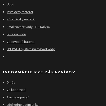
Úvod
Inštalačný materál
Kúrenársky materál
Zmäkčovače vody - IPS KalyxX
Filtre na vodu
Vodovodné batérie
UNITWIST systém na rozvod vody
INFORMÁCIE PRE ZÁKAZNÍKOV
O nás
Veľkoobchod
Ako nakupovať
Obchodné podmienky