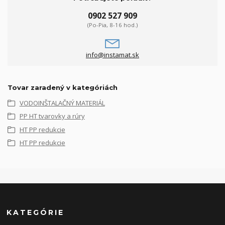
0902 527 909
(Po-Pia, 8-16 hod.)
info@instamat.sk
Tovar zaradený v kategóriách
VODOINŠTALAČNÝ MATERIÁL
PP HT tvarovky a rúry
HT PP redukcie
HT PP redukcie
KATEGÓRIE