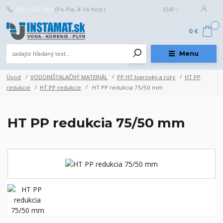
0902 527 909
(Po-Pia, 8-16 hod.)
EUR
0
0 €
Menu
Úvod
VODOINŠTALAČNÝ MATERIÁL
PP HT tvarovky a rúry
HT PP
redukcie
HT PP redukcie
HT PP redukcia 75/50 mm
HT PP redukcia 75/50 mm