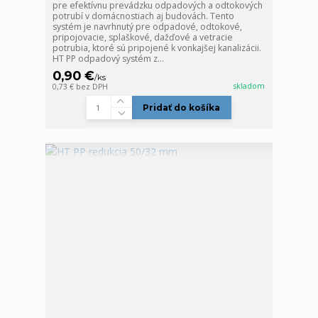
pre efektívnu prevádzku odpadových a odtokových
potrubí v domácnostiach aj budovách. Tento
systém je navrhnutý pre odpadové, odtokové,
pripojovacie, splaškové, dažďové a vetracie
potrubia, ktoré sú pripojené k vonkajšej kanalizácii.
HT PP odpadový systém z...
0,90 €
/
ks
skladom
0,73 €
bez DPH
Pridať do košíka