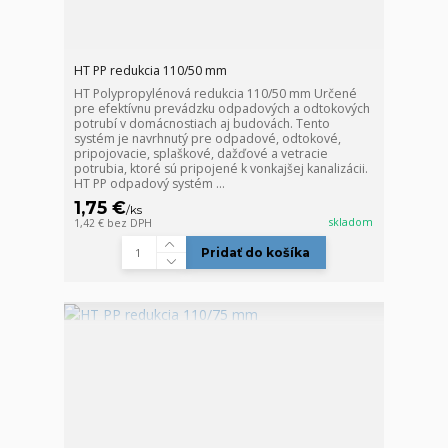
HT PP redukcia 110/50 mm
HT Polypropylénová redukcia 110/50 mm Určené
pre efektívnu prevádzku odpadových a odtokových
potrubí v domácnostiach aj budovách. Tento
systém je navrhnutý pre odpadové, odtokové,
pripojovacie, splaškové, dažďové a vetracie
potrubia, ktoré sú pripojené k vonkajšej kanalizácii.
HT PP odpadový systém ...
1,75 €
/
ks
skladom
1,42 €
bez DPH
Pridať do košíka