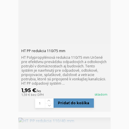
HT PP redukcia 110/75 mm
HT Polypropylénová redukcia 110/75 mm Určené
pre efektívnu prevádzku odpadových a odtokových
potrubí v domácnostiach aj budovách. Tento
systém je navrhnutý pre odpadové, odtokové,
pripojovacie, splaškové, dažďové a vetracie
potrubia, ktoré sú pripojené k vonkajšej kanalizácii.
HT PP odpadový systém ...
1,95 €
/
ks
skladom
1,59 €
bez DPH
Pridať do košíka