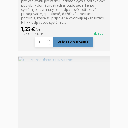
pre efektívnu prevádzku odpadových a odtokových
potrubí v domácnostiach aj budovách. Tento
systém je navrhnutý pre odpadové, odtokové,
pripojovacie, splaškové, dažďové a vetracie
potrubia, ktoré sú pripojené k vonkajšej kanalizácii.
HT PP odpadový systém z...
1,55 €
/
ks
skladom
1,26 €
bez DPH
Pridať do košíka