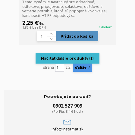
Tento systém je navrhnutý pre odpadové,
odtokové, pripojovacie, splaškové, dažďové a
vetracie potrubia, ktoré sú pripojené k vonkajšej
kanalizácii. HT PP odpadový s...
2,25 €
/
ks
skladom
1,83 €
bez DPH
Pridať do košíka
Načítať ďalšie produkty (1)
strana
z 2
ďalšie
Potrebujete poradiť?
0902 527 909
(Po-Pia, 8-16 hod.)
info@instamat.sk