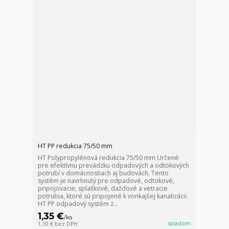
HT PP redukcia 75/50 mm
HT Polypropylénová redukcia 75/50 mm Určené
pre efektívnu prevádzku odpadových a odtokových
potrubí v domácnostiach aj budovách. Tento
systém je navrhnutý pre odpadové, odtokové,
pripojovacie, splaškové, dažďové a vetracie
potrubia, ktoré sú pripojené k vonkajšej kanalizácii.
HT PP odpadový systém z...
1,35 €
/
ks
skladom
1,10 €
bez DPH