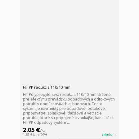
HT PP redukcia 110/40 mm
HT Polypropylénová redukcia 110/40 mm Určené
pre efektívnu prevádzku odpadových a odtokových
potrubí v domácnostiach aj budovách. Tento
systém je navrhnutý pre odpadové, odtokové,
pripojovacie, splaškové, dažďové a vetracie
potrubia, ktoré sú pripojené k vonkajšej kanalizácii.
HT PP odpadový systém ...
2,05 €
/
ks
skladom
1,67 €
bez DPH