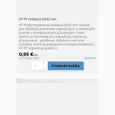
HT PP redukcia 50/32 mm
HT Polypropylénová redukcia 50/32 mm Určené
pre efektívnu prevádzku odpadových a odtokových
potrubí v domácnostiach aj budovách. Tento
systém je navrhnutý pre odpadové, odtokové,
pripojovacie, splaškové, dažďové a vetracie
potrubia, ktoré sú pripojené k vonkajšej kanalizácii.
HT PP odpadový systém z...
0,95 €
/
ks
skladom
0,77 €
bez DPH
Pridať do košíka