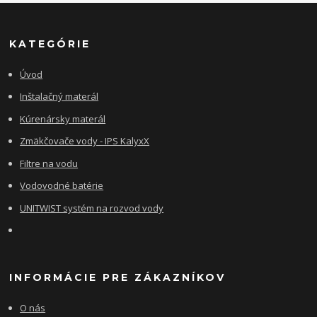
KATEGÓRIE
Úvod
Inštalačný materál
Kúrenársky materál
Zmäkčovače vody - IPS KalyxX
Filtre na vodu
Vodovodné batérie
UNITWIST systém na rozvod vody
INFORMÁCIE PRE ZÁKAZNÍKOV
O nás