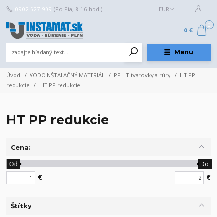
0902 527 909
(Po-Pia, 8-16 hod.)
EUR
0
0 €
Menu
Úvod
VODOINŠTALAČNÝ MATERIÁL
PP HT tvarovky a rúry
HT PP
redukcie
HT PP redukcie
HT PP redukcie
Cena:
Od
Do
€
€
Štítky