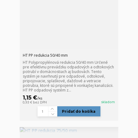
HT PP redukcia 50/40 mm
HT Polypropylénová redukcia 50/40 mm Určené
pre efektívnu prevádzku odpadových a odtokových
potrubí v domácnostiach aj budovách. Tento
systém je navrhnutý pre odpadové, odtokové,
pripojovacie, splaškové, dažďové a vetracie
potrubia, ktoré sú pripojené k vonkajšej kanalizácii.
HT PP odpadový systém z...
1,15 €
/
ks
skladom
0,93 €
bez DPH
Pridať do košíka