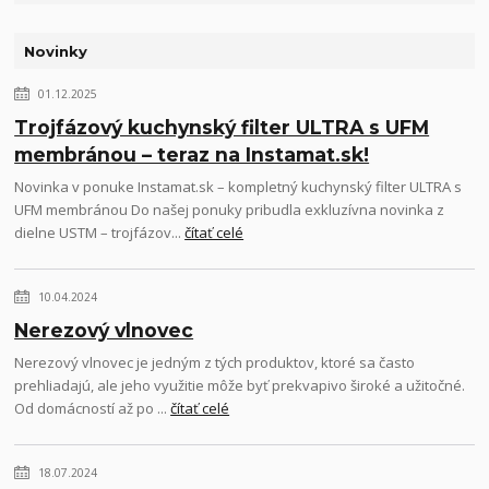
Novinky
01.12.2025
Trojfázový kuchynský filter ULTRA s UFM
membránou – teraz na Instamat.sk!
Novinka v ponuke Instamat.sk – kompletný kuchynský filter ULTRA s
UFM membránou Do našej ponuky pribudla exkluzívna novinka z
dielne USTM – trojfázov...
čítať celé
10.04.2024
Nerezový vlnovec
Nerezový vlnovec je jedným z tých produktov, ktoré sa často
prehliadajú, ale jeho využitie môže byť prekvapivo široké a užitočné.
Od domácností až po ...
čítať celé
18.07.2024