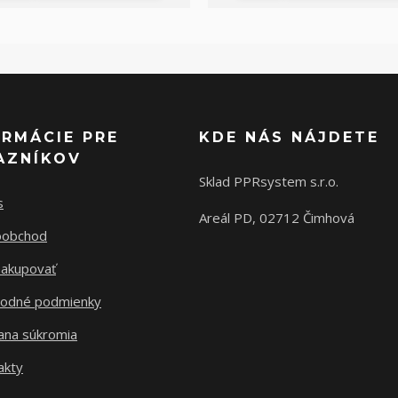
ORMÁCIE PRE
KDE NÁS NÁJDETE
AZNÍKOV
Sklad PPRsystem s.r.o.
s
Areál PD, 02712 Čimhová
oobchod
nakupovať
odné podmienky
ana súkromia
akty