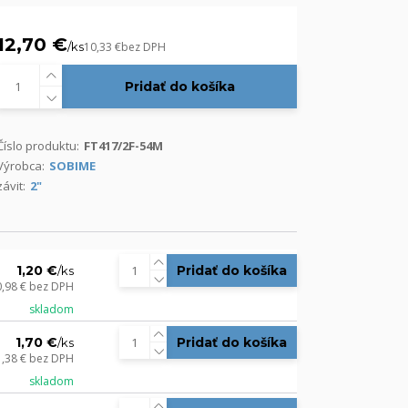
12,70 €
/
ks
10,33 €
bez DPH
Pridať do košíka
Číslo produktu:
FT417/2F-54M
Výrobca:
SOBIME
závit:
2"
1,20 €
Pridať do košíka
/
ks
0,98 €
bez DPH
skladom
1,70 €
Pridať do košíka
/
ks
1,38 €
bez DPH
skladom