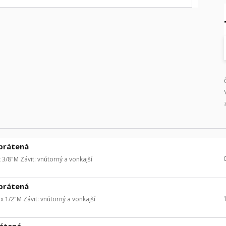
obrátená
3/8"M Závit: vnútorný a vonkajší
obrátená
 1/2"M Závit: vnútorný a vonkajší
rátená