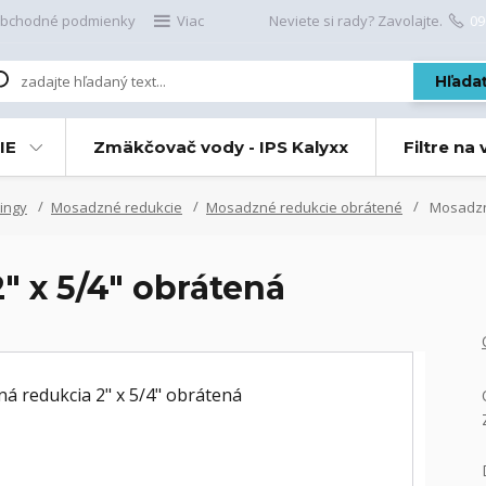
bchodné podmienky
Viac
Neviete si rady? Zavolajte.
09
Hľada
IE
Zmäkčovač vody - IPS Kalyxx
Filtre na
ingy
Mosadzné redukcie
Mosadzné redukcie obrátené
Mosadzná
" x 5/4" obrátená