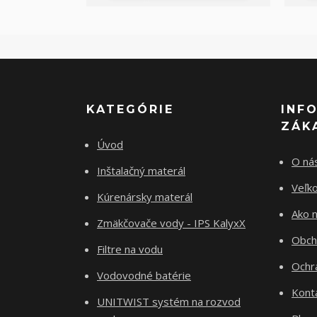
KATEGÓRIE
INF
ZÁK
Úvod
O ná
Inštalačný materál
Veľk
Kúrenársky materál
Ako 
Zmäkčovače vody - IPS KalyxX
Obch
Filtre na vodu
Ochr
Vodovodné batérie
Kont
UNITWIST systém na rozvod