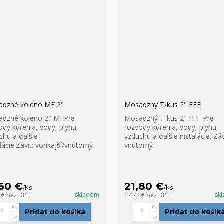
dzné koleno MF 2"
Mosadzný T-kus 2" FFF
dzné koleno 2" MFPre
Mosadzný T-kus 2" FFF Pre
ody kúrenia, vody, plynu,
rozvody kúrenia, vody, plynu,
chu a ďalšie
vzduchu a ďalšie inštalácie. Záv
lácie.Závit: vonkajší/vnútorný
vnútorný
,60 €
21,80 €
/
ks
/
ks
skladom
sk
1 €
bez DPH
17,72 €
bez DPH
Pridať do košíka
Pridať do košík