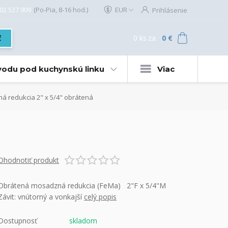
02 527 909
(Po-Pia, 8-16 hod.)
EUR
Prihlásenie
0
ks
za
0 €
ť
 vodu pod kuchynskú linku
Viac
 redukcia 2" x 5/4" obrátená
Ohodnotiť produkt
Obrátená mosadzná redukcia (FeMa) 2"F x 5/4"M
Závit: vnútorný a vonkajší
celý popis
Dostupnosť
skladom