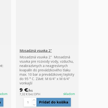
Mosadzná vsuvka 2"
Mosadzná vsuvka 2" Mosadzná
vsuvka pre rozvody vody, vzduchu,
it:
neabrazívnych a neagresívnych
kvapalín do prevádzkového tlaku
max. 10 bar a prevádzkovej teploty
do 95 ° C. Závit: M 6/4" x M 6/4"
vonkajší
9 €
/
ks
ladom
skladom
7,32 €
bez DPH
a
Pridať do košíka