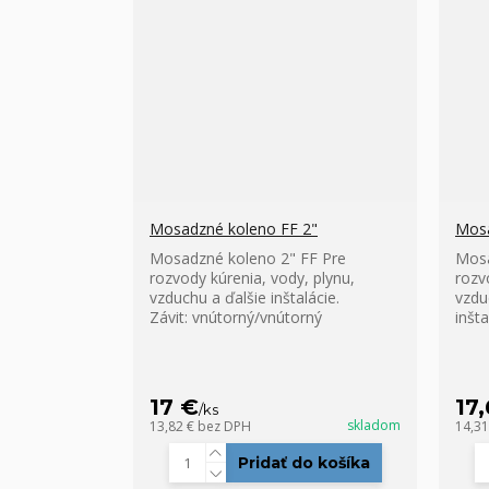
Mosadzné koleno FF 2"
Mosa
Mosadzné koleno 2" FF Pre
Mosa
rozvody kúrenia, vody, plynu,
rozv
vzduchu a ďalšie inštalácie.
vzdu
Závit: vnútorný/vnútorný
inšta
17 €
17
/
ks
skladom
13,82 €
bez DPH
14,3
Pridať do košíka