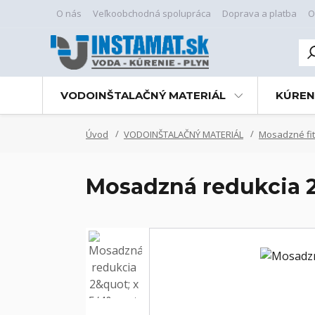
O nás
Veľkoobchodná spolupráca
Doprava a platba
O
VODOINŠTALAČNÝ MATERIÁL
KÚREN
Úvod
VODOINŠTALAČNÝ MATERIÁL
Mosadzné fit
Mosadzná redukcia 2