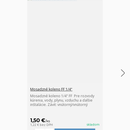
Mosadzné koleno FF 1/4"
Mosadzný nátr
Mosadzné koleno 1/4" FF Pre rozvody
Mosadzný nátr
kúrenia, vody, plynu, vzduchu a ďalšie
kúrenia, vody,
inštalácie. Závit: vnútorný/vnútorný
inštalácie. Zá
nátrubok (hrdl
závitových rúr
1,50 €
0,85 €
/
ks
/
ks
skladom
1,22 €
bez DPH
0,69 €
bez DPH