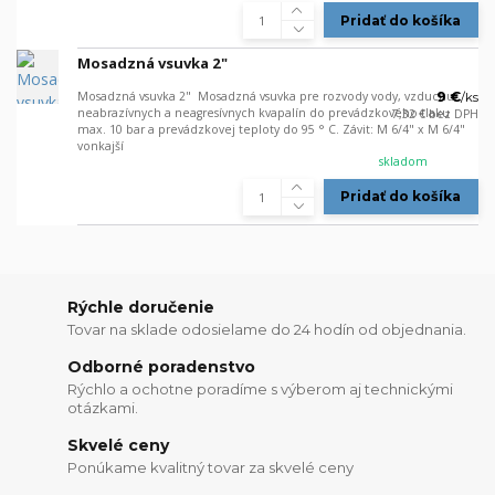
Pridať do košíka
Mosadzná vsuvka 2"
Mosadzná vsuvka 2" Mosadzná vsuvka pre rozvody vody, vzduchu,
9 €
/
ks
neabrazívnych a neagresívnych kvapalín do prevádzkového tlaku
7,32 €
bez DPH
max. 10 bar a prevádzkovej teploty do 95 ° C. Závit: M 6/4" x M 6/4"
vonkajší
skladom
Pridať do košíka
Rýchle doručenie
Tovar na sklade odosielame do 24 hodín od objednania.
Odborné poradenstvo
Rýchlo a ochotne poradíme s výberom aj technickými
otázkami.
Skvelé ceny
Ponúkame kvalitný tovar za skvelé ceny