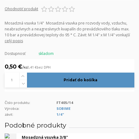
Ohodnotiť produkt
Mosadzná vsuvka 1/4" Mosadzná vsuvka pre rozvody vody, vzduchu,
neabrazívnych a neagresívnych kvapalín do prevádzkového tlaku max.
10 bar a prevádzkovej teploty do 95 ° C. Závit: M 1/4" x M 1/4" vonkajší
celý popis
Dostupnosť
skladom
0,50 €
/
ks
0,41 €
bez DPH
Pridať do košíka
Číslo produktu:
FT405/14
Výrobca:
SOBIME
závit:
1/4"
Podobné produkty
Mosadzná vsuvka 3/8"