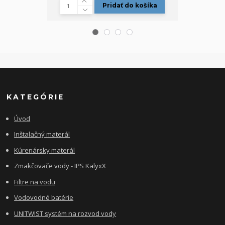
Pridať do košíka
KATEGÓRIE
Úvod
Inštalačný materál
Kúrenársky materál
Zmäkčovače vody - IPS KalyxX
Filtre na vodu
Vodovodné batérie
UNITWIST systém na rozvod vody