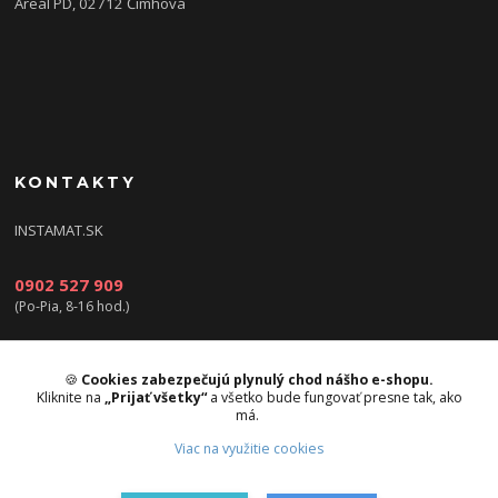
Areál PD, 02712 Čimhová
KONTAKTY
INSTAMAT.SK
0902 527 909
(Po-Pia, 8-16 hod.)
info@instamat.sk
🍪
Cookies zabezpečujú plynulý chod nášho e-shopu.
Kliknite na
„Prijať všetky“
a všetko bude fungovať presne tak, ako
má.
Viac na využitie cookies
Upravit sběr cookies.