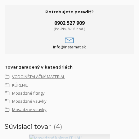
Potrebujete poradiť?
0902 527 909
(Po-Pia, 8-16 hod.)
info@instamat.sk
Tovar zaradený v kategóriách
VODOINŠTALAČNÝ MATERIÁL
KÚRENIE
Mosadzné fitingy
Mosadzné vsuvky
Mosadzné vsuvky
Súvisiaci tovar
4