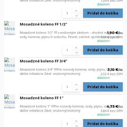
ďalšie inštalácie.Závit: vnútorný/vnútorný
1,06 €
bez DPH
skladom
Pridať do košíka
Mosadzné koleno FF 1/2"
Mosadzné koleno 1/2" FF s vnútorným závitom – vhodné na rozvody
1,90 €
/
ks
vody, kúrenia, plynu či vzduchu. Pevné, odolné, spoľahlivé spojenie.
1,54 €
bez DPH
skladom
Pridať do košíka
Mosadzné koleno FF 3/4"
Mosadzné koleno 3/4" FFPre rozvody kúrenia, vody, plynu, vzduchu a
3,10 €
/
ks
ďalšie inštalácie.Závit: vnútorný/vnútorný
2,52 €
bez DPH
skladom
Pridať do košíka
Mosadzné koleno FF 1"
Mosadzné koleno 1" FFPre rozvody kúrenia, vody, plynu, vzduchu a
4,75 €
/
ks
ďalšie inštalácie.Závit: vnútorný/vnútorný
3,86 €
bez DPH
skladom
Pridať do košíka