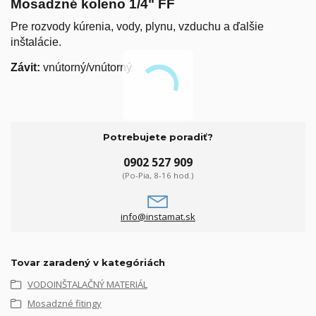
Mosadzné koleno 1/4" FF
Pre rozvody kúrenia, vody, plynu, vzduchu a ďalšie
inštalácie.
Závit:
vnútorný/vnútorný
Potrebujete poradiť?
0902 527 909
(Po-Pia, 8-16 hod.)
info@instamat.sk
Tovar zaradený v kategóriách
VODOINŠTALAČNÝ MATERIÁL
Mosadzné fitingy