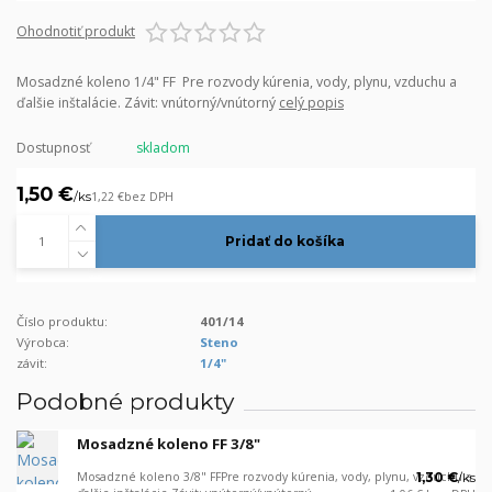
Ohodnotiť produkt
Mosadzné koleno 1/4" FF Pre rozvody kúrenia, vody, plynu, vzduchu a
ďalšie inštalácie. Závit: vnútorný/vnútorný
celý popis
Dostupnosť
skladom
1,50 €
/
ks
1,22 €
bez DPH
Pridať do košíka
Číslo produktu:
401/14
Výrobca:
Steno
závit:
1/4"
Podobné produkty
Mosadzné koleno FF 3/8"
Mosadzné koleno 3/8" FFPre rozvody kúrenia, vody, plynu, vzduchu a
1,30 €
/
ks