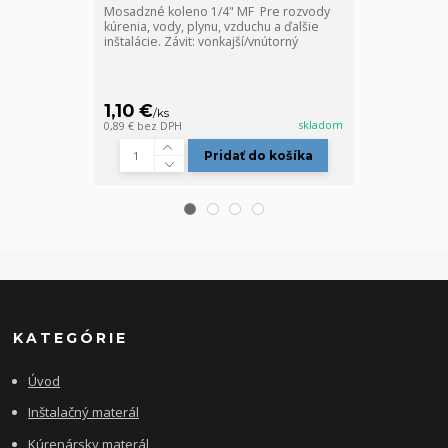
Mosadzné koleno 1/4" MF Pre rozvody
Mosadzný T-ku
kúrenia, vody, plynu, vzduchu a ďalšie
kúrenia, vody,
inštalácie. Závit: vonkajší/vnútorný
inštalácie.Závi
1,10 €
1,40 €
/
ks
/
ks
skladom
0,89 €
bez DPH
1,14 €
bez DPH
Pridať do košíka
KATEGÓRIE
Úvod
Inštalačný materál
Kúrenársky materál