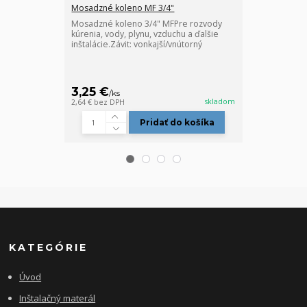
Mosadzné koleno MF 3/4"
Mosadzný T-ku
Mosadzné koleno 3/4" MFPre rozvody
Mosadzný T-ku
kúrenia, vody, plynu, vzduchu a ďalšie
kúrenia, vody,
inštalácie.Závit: vonkajší/vnútorný
inštalácie.Závi
3,25 €
4,10 €
/
ks
/
ks
skladom
2,64 €
bez DPH
3,33 €
bez DPH
Pridať do košíka
KATEGÓRIE
Úvod
Inštalačný materál