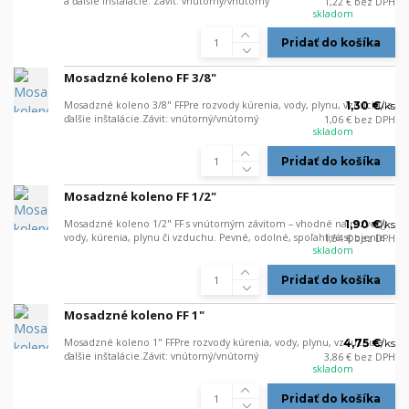
a ďalšie inštalácie. Závit: vnútorný/vnútorný
1,22 €
bez DPH
skladom
Pridať do košíka
Mosadzné koleno FF 3/8"
Mosadzné koleno 3/8" FFPre rozvody kúrenia, vody, plynu, vzduchu a
1,30 €
/
ks
ďalšie inštalácie.Závit: vnútorný/vnútorný
1,06 €
bez DPH
skladom
Pridať do košíka
Mosadzné koleno FF 1/2"
Mosadzné koleno 1/2" FF s vnútorným závitom – vhodné na rozvody
1,90 €
/
ks
vody, kúrenia, plynu či vzduchu. Pevné, odolné, spoľahlivé spojenie.
1,54 €
bez DPH
skladom
Pridať do košíka
Mosadzné koleno FF 1"
Mosadzné koleno 1" FFPre rozvody kúrenia, vody, plynu, vzduchu a
4,75 €
/
ks
ďalšie inštalácie.Závit: vnútorný/vnútorný
3,86 €
bez DPH
skladom
Pridať do košíka