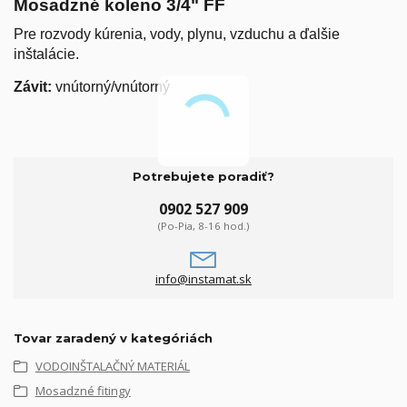
Mosadzné koleno 3/4" FF
Pre rozvody kúrenia, vody, plynu, vzduchu a ďalšie
inštalácie.
Závit:
vnútorný/vnútorný
Potrebujete poradiť?
0902 527 909
(Po-Pia, 8-16 hod.)
info@instamat.sk
Tovar zaradený v kategóriách
VODOINŠTALAČNÝ MATERIÁL
Mosadzné fitingy