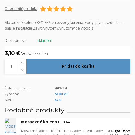
Ohodnotiť produkt
Mosadzné koleno 3/4" FFPre rozvody kúrenia, vody, plynu, vzduchu a
ďalšie inštalácie.Závit: vnútorný/vnútorný
celý popis
Dostupnosť
skladom
3,10 €
/
ks
2,52 €
bez DPH
Pridať do košíka
Číslo produktu:
401/34
Výrobca:
SOBIME
závit:
3/4"
Podobné produkty
Mosadzné koleno FF 1/4"
Mosadzné koleno 1/4" FF Pre rozvody kúrenia, vody, plynu, vzduchu
1,50 €
/
ks