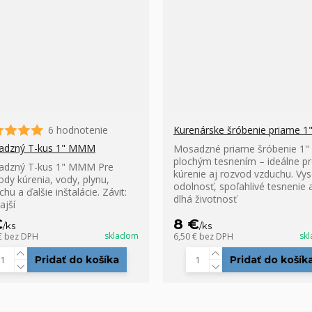
6 hodnotenie
Kurenárske šróbenie priame 1
adzný T-kus 1" MMM
Mosadzné priame šróbenie 1" 
plochým tesnením – ideálne p
adzný T-kus 1" MMM Pre
kúrenie aj rozvod vzduchu. Vy
ody kúrenia, vody, plynu,
odolnosť, spoľahlivé tesnenie 
hu a ďalšie inštalácie. Závit:
dlhá životnosť
ajší
€
8 €
/
ks
/
ks
skladom
sk
€
bez DPH
6,50 €
bez DPH
Pridať do košíka
Pridať do košík