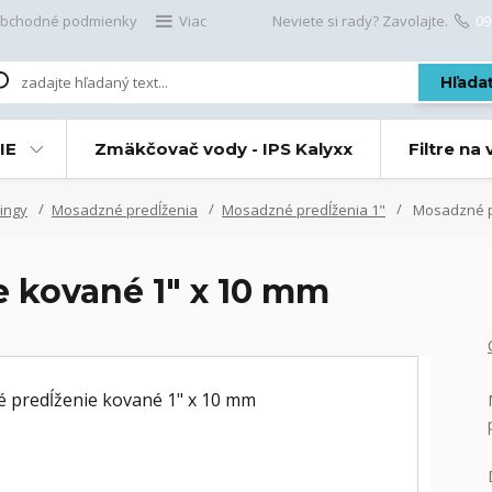
bchodné podmienky
Viac
Neviete si rady? Zavolajte.
09
Hľada
IE
Zmäkčovač vody - IPS Kalyxx
Filtre na
ingy
Mosadzné predĺženia
Mosadzné predĺženia 1"
Mosadzné p
 kované 1" x 10 mm