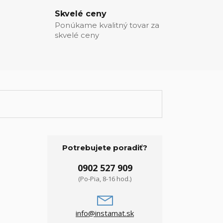
Skvelé ceny
Ponúkame kvalitný tovar za
skvelé ceny
Potrebujete poradiť?
0902 527 909
(Po-Pia, 8-16 hod.)
info@instamat.sk