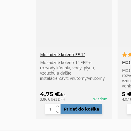
Mosadzné koleno FF 1"
Mos
Mosadzné koleno 1" FFPre
rozvody kúrenia, vody, plynu,
Mos
vzduchu a ďalšie
rozv
inštalácie.Závit: vnútorný/vnútorný
vzduc
vonk
4,75 €
5 
/
ks
skladom
3,86 €
bez DPH
4,07 
Pridať do košíka