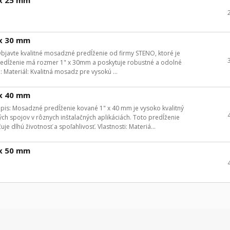
 x 30 mm
avte kvalitné mosadzné predĺženie od firmy STENO, ktoré je
predĺženie má rozmer 1" x 30mm a poskytuje robustné a odolné
: Materiál: Kvalitná mosadz pre vysokú ...
 x 40 mm
is: Mosadzné predĺženie kované 1" x 40 mm je vysoko kvalitný
h spojov v rôznych inštalačných aplikáciách. Toto predĺženie
e dlhú životnosť a spoľahlivosť. Vlastnosti: Materiá...
 x 50 mm