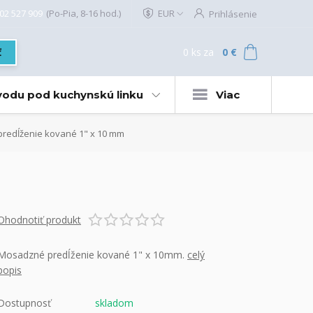
02 527 909
(Po-Pia, 8-16 hod.)
EUR
Prihlásenie
0
ks
za
0 €
ť
 vodu pod kuchynskú linku
Viac
redĺženie kované 1" x 10 mm
Ohodnotiť produkt
Mosadzné predĺženie kované 1" x 10mm.
celý
popis
Dostupnosť
skladom