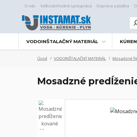
O nás
Veľkoobchodná spolupráca
Doprava a platba
O
VODOINŠTALAČNÝ MATERIÁL
KÚREN
Úvod
VODOINŠTALAČNÝ MATERIÁL
Mosadzné fit
Mosadzné predĺženie