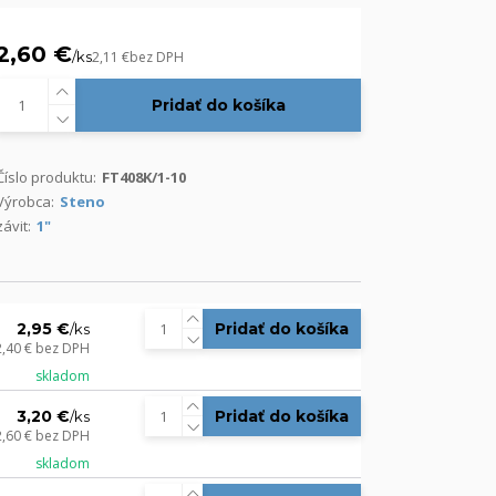
2,60 €
/
ks
2,11 €
bez DPH
Pridať do košíka
Číslo produktu:
FT408K/1-10
Výrobca:
Steno
závit:
1"
2,95 €
Pridať do košíka
/
ks
2,40 €
bez DPH
skladom
3,20 €
Pridať do košíka
/
ks
2,60 €
bez DPH
skladom