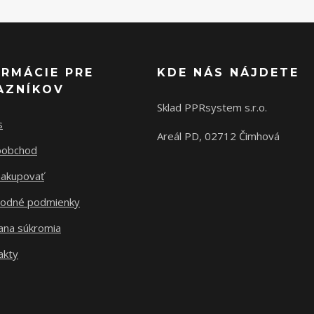
ORMÁCIE PRE
KDE NÁS NÁJDETE
AZNÍKOV
Sklad PPRsystem s.r.o.
s
Areál PD, 02712 Čimhová
oobchod
nakupovať
odné podmienky
ana súkromia
akty