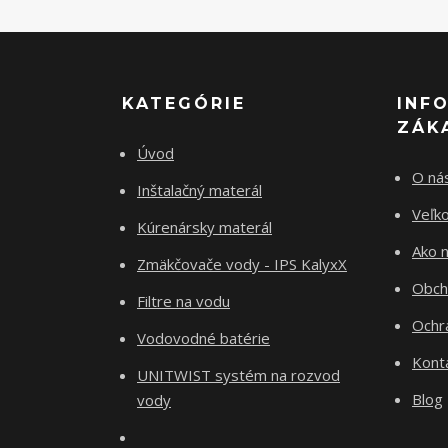
KATEGÓRIE
INF
ZÁK
Úvod
O ná
Inštalačný materál
Veľk
Kúrenársky materál
Ako 
Zmäkčovače vody - IPS KalyxX
Obch
Filtre na vodu
Ochr
Vodovodné batérie
Kont
UNITWIST systém na rozvod
Blog
vody