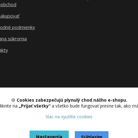
oobchod
nakupovať
odné podmienky
ana súkromia
akty
🍪
Cookies zabezpečujú plynulý chod nášho e-shopu.
liknite na
„Prijať všetky“
a všetko bude fungovať presne tak, ako m
Upravit sběr cookies.
Viac na využitie cookies
Nastavenia
Vytvorené na
Eshop-rychlo.sk
Súhlasím