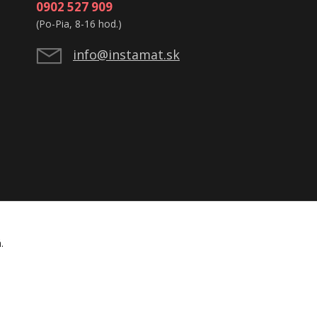
0902 527 909
(Po-Pia, 8-16 hod.)
info@instamat.sk
á.