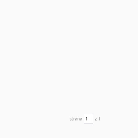
strana
z 1