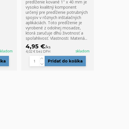
predĺženie kované 1" x 40 mm je
vysoko kvalitný komponent
určený pre predĺženie potrubných
spojov v rôznych inštalačných
aplikáciách. Toto predĺženie je
vyrobené z odolnej mosadze,
ktorá zaručuje dlhú životnosť a
spoľahlivosť. Vlastnosti: Materiá...
4,95 €
/
ks
skladom
skladom
4,02 €
bez DPH
íka
Pridať do košíka