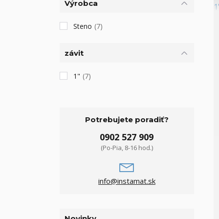
Výrobca
Steno
(7)
závit
1"
(7)
Potrebujete poradiť?
0902 527 909
(Po-Pia, 8-16 hod.)
info@instamat.sk
Novinky