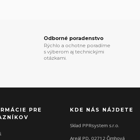
Odborné poradenstvo
Rýchlo a ochotne poradíme
s výberom aj technickými
otázkami.
ORMÁCIE PRE
KDE NÁS NÁJDETE
AZNÍKOV
Sklad PPRsystem s.r.o.
s
Areál PD, 02712 Čimhová