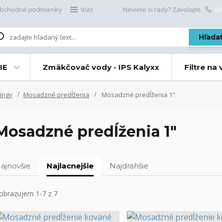
bchodné podmienky
Viac
Neviete si rady? Zavolajte.
09
Hľada
IE
Zmäkčovač vody - IPS Kalyxx
Filtre na
ingy
Mosadzné predĺženia
Mosadzné predĺženia 1"
Mosadzné predĺženia 1"
ajnovšie
Najlacnejšie
Najdrahšie
obrazujem 1-7 z 7