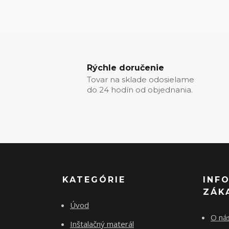
Rýchle doručenie
Tovar na sklade odosielame
do 24 hodín od objednania.
KATEGÓRIE
INF
ZÁK
Úvod
O ná
Inštalačný materál