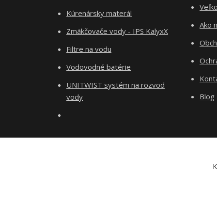
Veľk
Kúrenársky materál
Ako 
Zmäkčovače vody - IPS KalyxX
Obch
Filtre na vodu
Ochr
Vodovodné batérie
Kont
UNITWIST systém na rozvod
Blog
vody
K