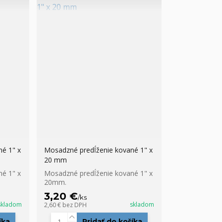
é 1" x
Mosadzné predĺženie kované 1" x
20 mm
é 1" x
Mosadzné predĺženie kované 1" x
20mm.
3,20 €
/
ks
skladom
skladom
2,60 €
bez DPH
íka
Pridať do košíka