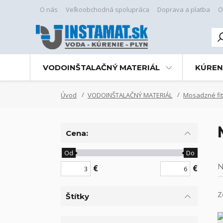
O nás
Veľkoobchodná spolupráca
Doprava a platba
O
VODOINŠTALAČNÝ MATERIÁL
KÚREN
Úvod
VODOINŠTALAČNÝ MATERIÁL
Mosadzné fit
Cena:
Od
Do
N
€
€
Z
Štítky