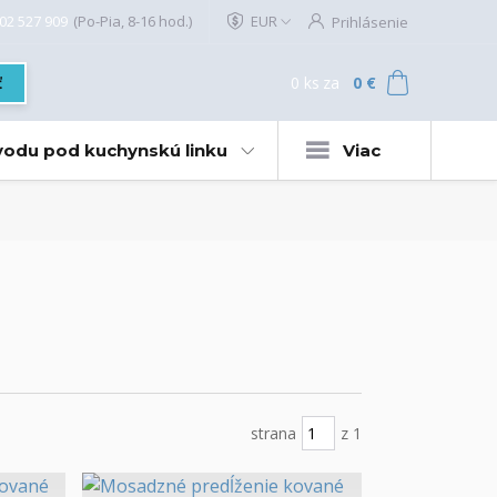
02 527 909
(Po-Pia, 8-16 hod.)
EUR
Prihlásenie
0
ks
za
0 €
ť
 vodu pod kuchynskú linku
Viac
strana
z 1