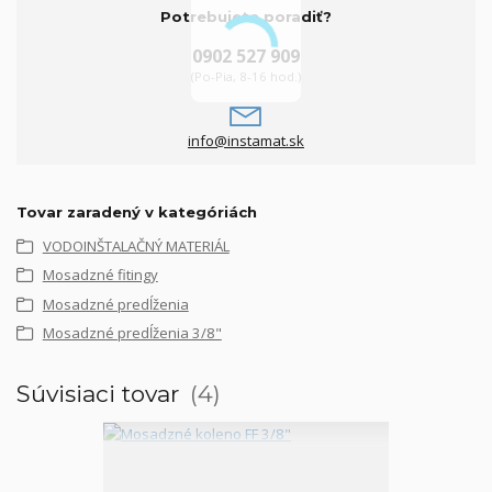
Potrebujete poradiť?
0902 527 909
(Po-Pia, 8-16 hod.)
info@instamat.sk
Tovar zaradený v kategóriách
VODOINŠTALAČNÝ MATERIÁL
Mosadzné fitingy
Mosadzné predĺženia
Mosadzné predĺženia 3/8"
Súvisiaci tovar
4