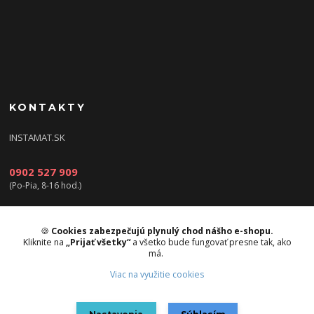
KONTAKTY
INSTAMAT.SK
0902 527 909
(Po-Pia, 8-16 hod.)
info@instamat.sk
🍪
Cookies zabezpečujú plynulý chod nášho e-shopu.
Kliknite na
„Prijať všetky“
a všetko bude fungovať presne tak, ako
má.
Viac na využitie cookies
Upravit sběr cookies.