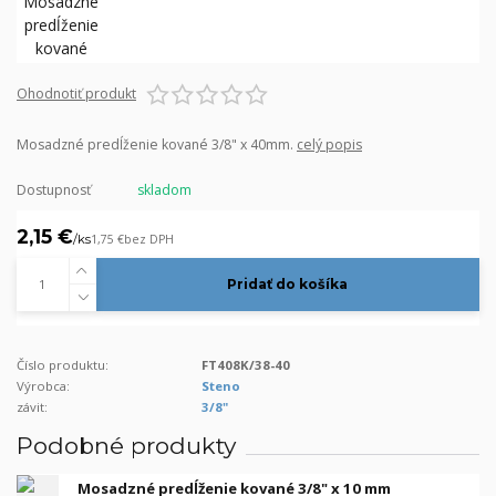
Ohodnotiť produkt
Mosadzné predĺženie kované 3/8" x 40mm.
celý popis
Dostupnosť
skladom
2,15 €
/
ks
1,75 €
bez DPH
Pridať do košíka
Číslo produktu:
FT408K/38-40
Výrobca:
Steno
závit:
3/8"
Podobné produkty
Mosadzné predĺženie kované 3/8" x 10 mm