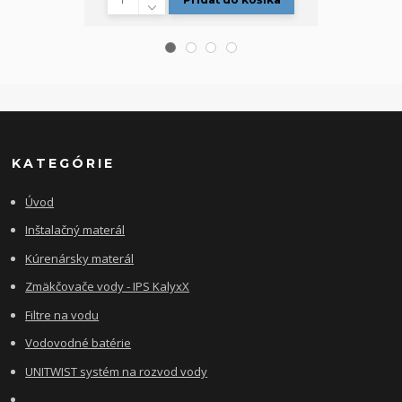
KATEGÓRIE
Úvod
Inštalačný materál
Kúrenársky materál
Zmäkčovače vody - IPS KalyxX
Filtre na vodu
Vodovodné batérie
UNITWIST systém na rozvod vody