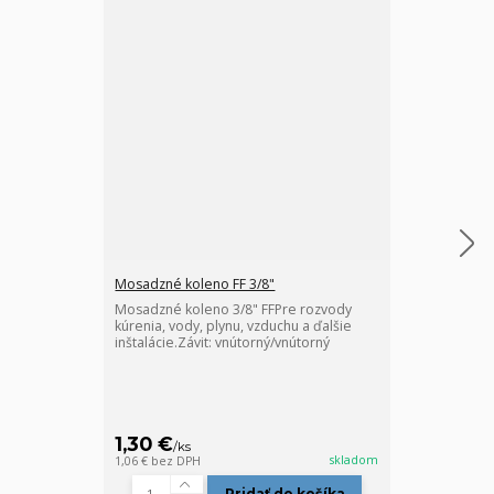
Mosadzné koleno FF 3/8"
Mosadzný T-ku
Mosadzné koleno 3/8" FFPre rozvody
Mosadzný T-ku
kúrenia, vody, plynu, vzduchu a ďalšie
kúrenia, vody,
inštalácie.Závit: vnútorný/vnútorný
inštalácie. Záv
1,30 €
1,70 €
/
ks
/
ks
skladom
1,06 €
bez DPH
1,38 €
bez DPH
Pridať do košíka