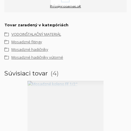
info@instamat.sk
Tovar zaradený v kategóriách
VODOINŠTALAČNÝ MATERIÁL
Mosadzné fitingy
Mosadzné hadičníky
Mosadzné hadičníky vútorné
Súvisiaci tovar
4