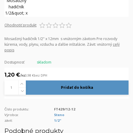
Ohodnotiť produkt
Mosadzný hadičník 1/2" x 12mm s vnútorným závitom Pre rozvody
kúrenia, vody, plynu, vzduchu a ďalšie inštalácie. Závit: vnútorný
celý
popis
Dostupnosť
skladom
1,20 €
/
ks
0,98 €
bez DPH
Pridať do košíka
Číslo produktu:
FT429/12-12
Výrobca:
Steno
závit:
1/2"
Podobné produkty