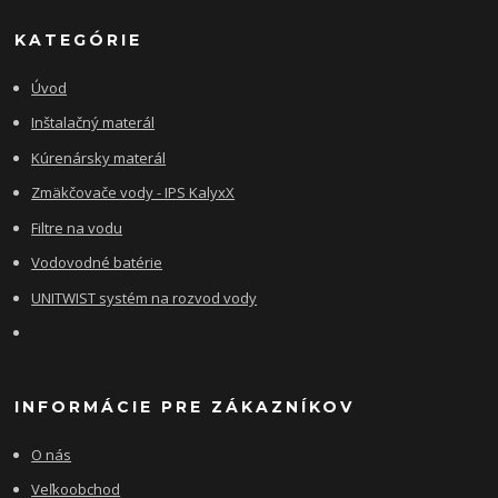
KATEGÓRIE
Úvod
Inštalačný materál
Kúrenársky materál
Zmäkčovače vody - IPS KalyxX
Filtre na vodu
Vodovodné batérie
UNITWIST systém na rozvod vody
INFORMÁCIE PRE ZÁKAZNÍKOV
O nás
Veľkoobchod