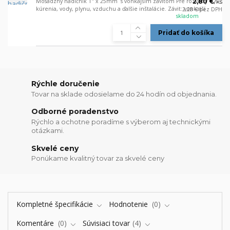
Mosadzný hadičník 1" x 25mm s vonkajším závitom Pre rozvody
2,80 €
/
ks
kúrenia, vody, plynu, vzduchu a ďalšie inštalácie. Závit: vonkajší
2,28 €
bez DPH
skladom
Pridať do košíka
Rýchle doručenie
Tovar na sklade odosielame do 24 hodín od objednania.
Odborné poradenstvo
Rýchlo a ochotne poradíme s výberom aj technickými
otázkami.
Skvelé ceny
Ponúkame kvalitný tovar za skvelé ceny
Kompletné špecifikácie
Hodnotenie
0
Komentáre
0
Súvisiaci tovar
4