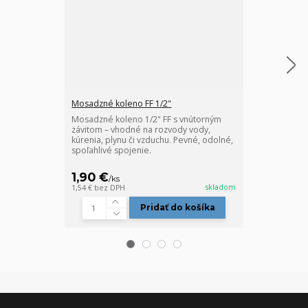
Mosadzné koleno FF 1/2"
Mosadzné koleno 1/2" FF s vnútorným
Mosadzné kol
závitom – vhodné na rozvody vody,
Mosadzné kol
kúrenia, plynu či vzduchu. Pevné, odolné,
kúrenia, vody,
spoľahlivé spojenie.
inštalácie.Závi
1,90 €
2,05 €
/
ks
/
ks
skladom
1,54 €
bez DPH
1,67 €
bez DPH
Pridať do košíka