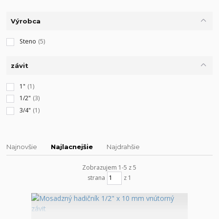
Výrobca
Steno
(5)
závit
1"
(1)
1/2"
(3)
3/4"
(1)
Najnovšie
Najlacnejšie
Najdrahšie
Zobrazujem 1-5 z 5
strana
z 1