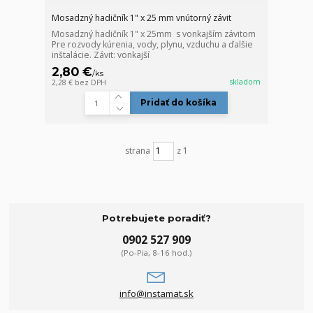
Mosadzný hadičník 1" x 25 mm vnútorný závit
Mosadzný hadičník 1" x 25mm s vonkajším závitom
Pre rozvody kúrenia, vody, plynu, vzduchu a ďalšie
inštalácie. Závit: vonkajší
2,80 €
/
ks
skladom
2,28 €
bez DPH
Pridať do košíka
strana
z 1
Potrebujete poradiť?
0902 527 909
(Po-Pia, 8-16 hod.)
info@instamat.sk