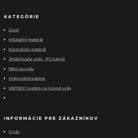
KATEGÓRIE
Úvod
Inštalačný materál
Kúrenársky materál
Zmäkčovače vody - IPS KalyxX
Filtre na vodu
Vodovodné batérie
UNITWIST systém na rozvod vody
INFORMÁCIE PRE ZÁKAZNÍKOV
O nás