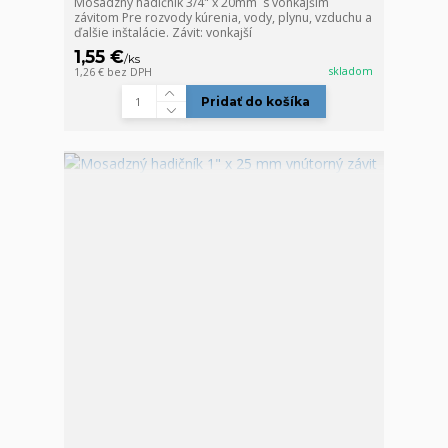
Mosadzný hadičník 3/4" x 20mm s vonkajším
závitom Pre rozvody kúrenia, vody, plynu, vzduchu a
ďalšie inštalácie. Závit: vonkajší
1,55 €
/
ks
skladom
1,26 €
bez DPH
Pridať do košíka