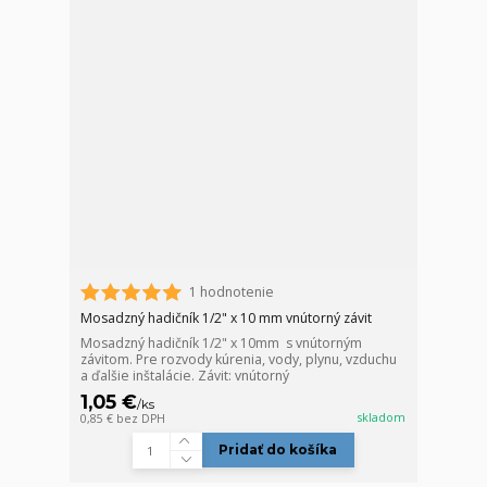
1 hodnotenie
Mosadzný hadičník 1/2" x 10 mm vnútorný závit
Mosadzný hadičník 1/2" x 10mm s vnútorným
závitom. Pre rozvody kúrenia, vody, plynu, vzduchu
a ďalšie inštalácie. Závit: vnútorný
1,05 €
/
ks
skladom
0,85 €
bez DPH
Pridať do košíka