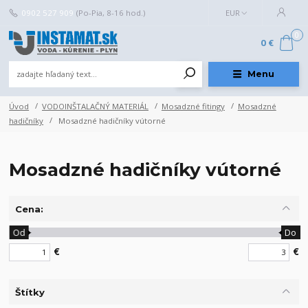
0902 527 909
(Po-Pia, 8-16 hod.)
EUR
0
0 €
Menu
Úvod
VODOINŠTALAČNÝ MATERIÁL
Mosadzné fitingy
Mosadzné
hadičníky
Mosadzné hadičníky vútorné
Mosadzné hadičníky vútorné
Cena:
Od
Do
€
€
Štítky