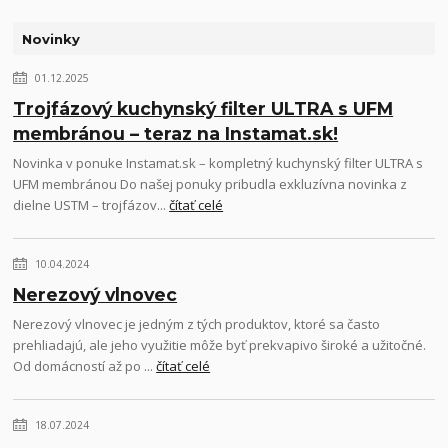
Novinky
01.12.2025
Trojfázový kuchynský filter ULTRA s UFM
membránou – teraz na Instamat.sk!
Novinka v ponuke Instamat.sk – kompletný kuchynský filter ULTRA s
UFM membránou Do našej ponuky pribudla exkluzívna novinka z
dielne USTM – trojfázov...
čítať celé
10.04.2024
Nerezový vlnovec
Nerezový vlnovec je jedným z tých produktov, ktoré sa často
prehliadajú, ale jeho využitie môže byť prekvapivo široké a užitočné.
Od domácností až po ...
čítať celé
18.07.2024