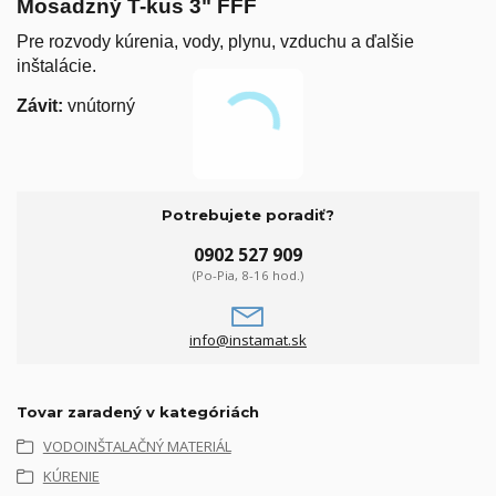
Mosadzný T-kus 3" FFF
Pre rozvody kúrenia, vody, plynu, vzduchu a ďalšie
inštalácie.
Závit:
vnútorný
Potrebujete poradiť?
0902 527 909
(Po-Pia, 8-16 hod.)
info@instamat.sk
Tovar zaradený v kategóriách
VODOINŠTALAČNÝ MATERIÁL
KÚRENIE