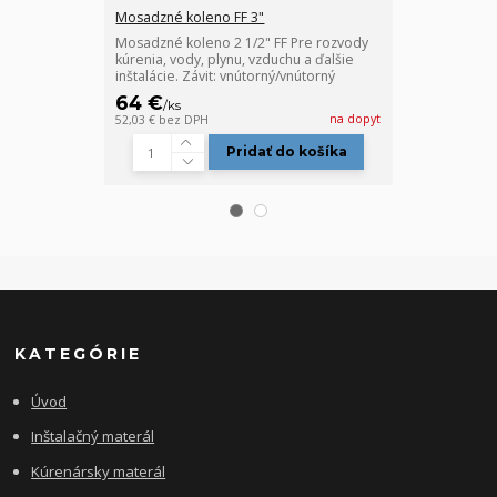
Mosadzné koleno FF 3"
Mosadzné kol
Mosadzné koleno 2 1/2" FF Pre rozvody
Mosadzné kole
kúrenia, vody, plynu, vzduchu a ďalšie
kúrenia, vody,
inštalácie. Závit: vnútorný/vnútorný
inštalácie. Záv
64 €
57,50 €
/
ks
/
ks
na dopyt
52,03 €
bez DPH
46,75 €
bez DP
Pridať do košíka
KATEGÓRIE
Úvod
Inštalačný materál
Kúrenársky materál