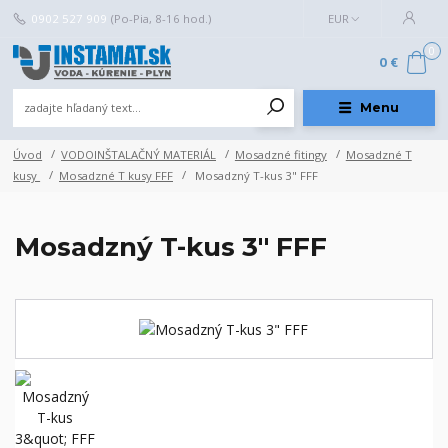
0902 527 909
(Po-Pia, 8-16 hod.)
EUR
0
0 €
Menu
Úvod
VODOINŠTALAČNÝ MATERIÁL
Mosadzné fitingy
Mosadzné T
kusy
Mosadzné T kusy FFF
Mosadzný T-kus 3" FFF
Mosadzný T-kus 3" FFF