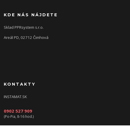
KDE NÁS NÁJDETE
Sklad PPRsystem s.r.o.
Areál PD, 02712 Čimhová
KONTAKTY
INSTAMAT.SK
0902 527 909
(Po-Pia, 8-16 hod.)
info@instamat.sk