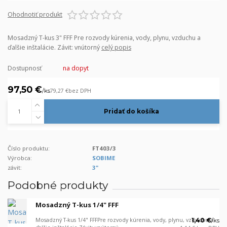
Ohodnotiť produkt
Mosadzný T-kus 3" FFF Pre rozvody kúrenia, vody, plynu, vzduchu a
ďalšie inštalácie. Závit: vnútorný
celý popis
Dostupnosť
na dopyt
97,50 €
/
ks
79,27 €
bez DPH
Pridať do košíka
Číslo produktu:
FT403/3
Výrobca:
SOBIME
závit:
3"
Podobné produkty
Mosadzný T-kus 1/4" FFF
Mosadzný T-kus 1/4" FFFPre rozvody kúrenia, vody, plynu, vzduchu a
1,40 €
/
ks