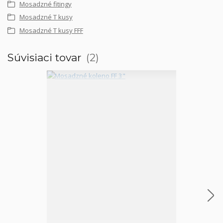
Mosadzné fitingy
Mosadzné T kusy
Mosadzné T kusy FFF
Súvisiaci tovar
2