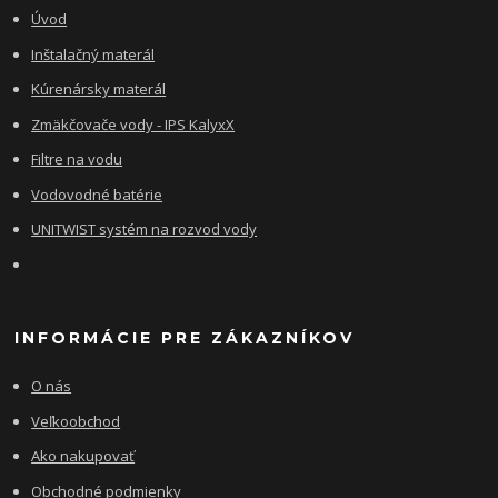
Úvod
Inštalačný materál
Kúrenársky materál
Zmäkčovače vody - IPS KalyxX
Filtre na vodu
Vodovodné batérie
UNITWIST systém na rozvod vody
INFORMÁCIE PRE ZÁKAZNÍKOV
O nás
Veľkoobchod
Ako nakupovať
Obchodné podmienky