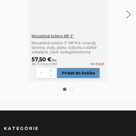
Mosadzné koleno MF 3"
Mosadzný T-ku
Mosadzné koleno 3" MF Pre rozvody
Mosadzný T-ku
kúrenia, vody, plynu, vzduchu a ďalšie
kúrenia, vody,
inštalácie. Závit: vonkajší/vnútorný
inštalácie. Záv
57,50 €
97,50 €
/
ks
/
k
na dopyt
46,75 €
bez DPH
79,27 €
bez DP
Pridať do košíka
KATEGÓRIE