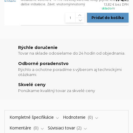
ďalšie inštalácie. Závit: vnútorný/vnútorný
13,82 €
bez DPH
skladom
Pridať do košíka
Rýchle doručenie
Tovar na sklade odosielame do 24 hodín od objednania.
Odborné poradenstvo
Rýchlo a ochotne poradíme s výberom aj technickými
otázkami.
Skvelé ceny
Ponúkame kvalitný tovar za skvelé ceny
Kompletné špecifikácie
Hodnotenie
0
Komentáre
0
Súvisiaci tovar
2