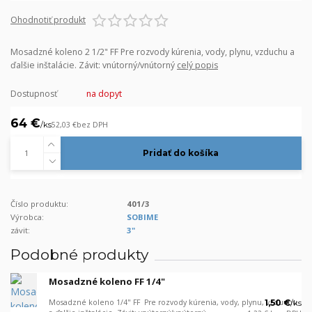
Ohodnotiť produkt
Mosadzné koleno 2 1/2" FF Pre rozvody kúrenia, vody, plynu, vzduchu a
ďalšie inštalácie. Závit: vnútorný/vnútorný
celý popis
Dostupnosť
na dopyt
64 €
/
ks
52,03 €
bez DPH
Pridať do košíka
Číslo produktu:
401/3
Výrobca:
SOBIME
závit:
3"
Podobné produkty
Mosadzné koleno FF 1/4"
Mosadzné koleno 1/4" FF Pre rozvody kúrenia, vody, plynu, vzduchu
1,50 €
/
ks