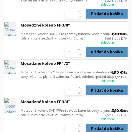
a ďalšie inštalácie. Závit: vnútorný/vnútorný
1,22 €
bez DPH
skladom
Pridať do košíka
Mosadzné koleno FF 3/8"
Mosadzné koleno 3/8" FFPre rozvody kúrenia, vody, plynu, vzduchu a
1,30 €
/
ks
ďalšie inštalácie.Závit: vnútorný/vnútorný
1,06 €
bez DPH
skladom
Pridať do košíka
Mosadzné koleno FF 1/2"
Mosadzné koleno 1/2" FF s vnútorným závitom – vhodné na rozvody
1,90 €
/
ks
vody, kúrenia, plynu či vzduchu. Pevné, odolné, spoľahlivé spojenie.
1,54 €
bez DPH
skladom
Pridať do košíka
Mosadzné koleno FF 3/4"
Mosadzné koleno 3/4" FFPre rozvody kúrenia, vody, plynu, vzduchu a
3,10 €
/
ks
ďalšie inštalácie.Závit: vnútorný/vnútorný
2,52 €
bez DPH
skladom
Pridať do košíka