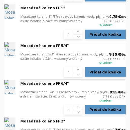
Mosadzné koleno FF 1"
Mosadzné koleno 1" FFPre rozvody kúrenia, vody, plynu, vzduchu a
4,75 €
/
ks
ďalšie inštalácie.Závit: vnútorný/vnútorný
3,86 €
bez DPH
skladom
Pridať do košíka
Mosadzné koleno FF 5/4"
Mosadzné koleno 5/4" FFPre rozvody kúrenia, vody, plynu, vzduchu a
7,30 €
/
ks
ďalšie inštalácie.Závit: vnútorný/vnútorný
5,93 €
bez DPH
skladom
Pridať do košíka
Mosadzné koleno FF 6/4"
Mosadzné koleno 6/4" FF Pre rozvody kúrenia, vody, plynu, vzduchu
9,55 €
/
ks
a ďalšie inštalácie. Závit: vnútorný/vnútorný
7,76 €
bez DPH
skladom
Pridať do košíka
Mosadzné koleno FF 2"
Mosadzné koleno 2" FF Pre rozvody kúrenia, vody, plynu, vzduchu a
17 €
/
ks