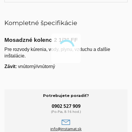
Kompletné špecifikácie
Mosadzné koleno 2 1/2" FF
Pre rozvody kúrenia, vody, plynu, vzduchu a ďalšie
inštalácie.
Závit:
vnútorný/vnútorný
Potrebujete poradiť?
0902 527 909
(Po-Pia, 8-16 hod.)
info@instamat.sk