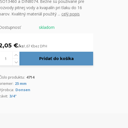
ISO13460 a DIN8074. Bežne sú používané pre
rozvody pitnej vody a kvapalín pri tlaku do 16
barov. Kvalitný materiál použitý ...
celý popis
Dostupnosť
skladom
2,05 €
/
ks
1,67 €
bez DPH
Pridať do košíka
Číslo produktu:
4714
priemer:
25 mm
Výrobca:
Donsen
závit:
3/4"