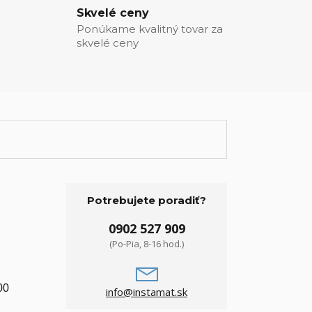
Skvelé ceny
Ponúkame kvalitný tovar za
skvelé ceny
Potrebujete poradiť?
0902 527 909
(Po-Pia, 8-16 hod.)
00
info@instamat.sk