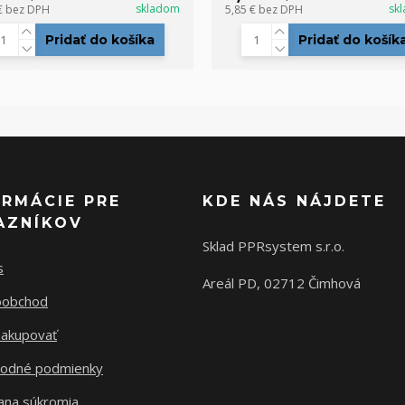
skladom
sk
€
bez DPH
5,85 €
bez DPH
Pridať do košíka
Pridať do košík
ORMÁCIE PRE
KDE NÁS NÁJDETE
AZNÍKOV
Sklad PPRsystem s.r.o.
s
Areál PD, 02712 Čimhová
oobchod
nakupovať
odné podmienky
ana súkromia