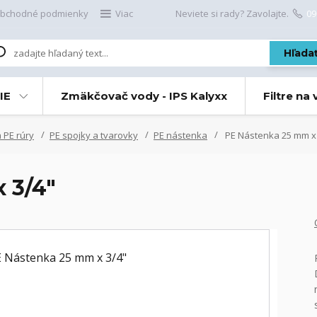
bchodné podmienky
Viac
Neviete si rady? Zavolajte.
09
Hľada
IE
Zmäkčovač vody - IPS Kalyxx
Filtre na
 PE rúry
PE spojky a tvarovky
PE nástenka
PE Nástenka 25 mm x
 3/4"