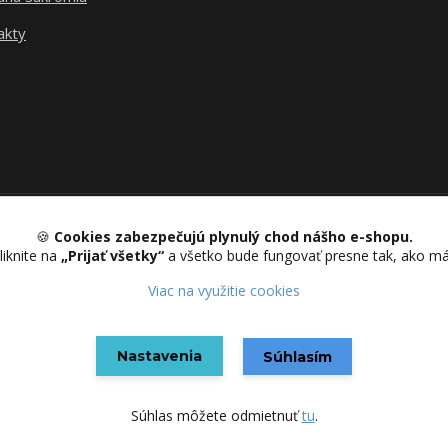
akty
Upravit sběr cookies.
🍪
Cookies zabezpečujú plynulý chod nášho e-shopu.
liknite na
„Prijať všetky“
a všetko bude fungovať presne tak, ako m
Viac na využitie cookies
Vytvorené na
Eshop-rychlo.sk
Nastavenia
Súhlasím
Súhlas môžete odmietnuť
tu
.