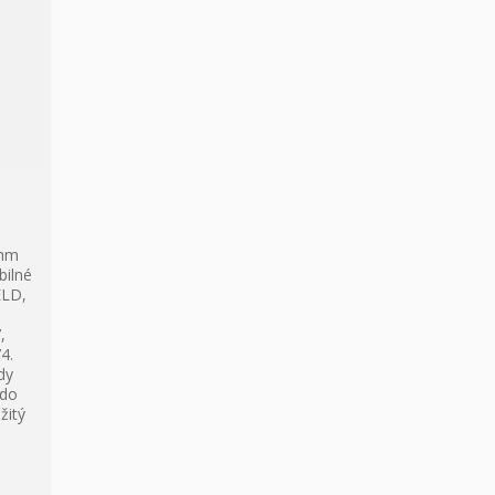
 mm
bilné
ELD,
,
4.
dy
 do
žitý