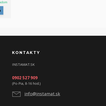
ladom
a
KONTAKTY
INSTAMAT.SK
0902 527 909
(Po-Pia, 8-16 hod.)
info@instamat.sk