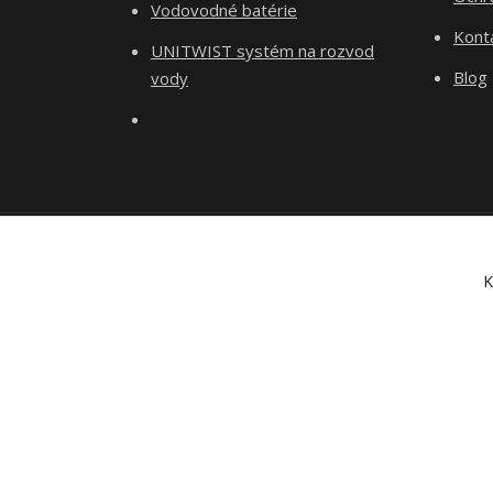
Vodovodné batérie
Kont
UNITWIST systém na rozvod
Blog
vody
K