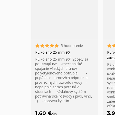
5 hodnotenie
PE koleno 25 mm 90°
PE v
závit
PE koleno 25 mm 90° Spojky sa
používajú na: -mechanické
PE u
spájanie všetkých druhov
vonk
polyetylénového potrubia -
uzat
pripájanie domových prípojok a
rieš
provizórnych rozvodov vody -
syst
napojenie sacích potrubí v
rozm
studniach -závlahový systém -
vonk
potravinárske rozvody ( pivo, víno,
spoľ
..) -dopravu kyselín...
zabe
efekt
1,60 €
3,
/
ks