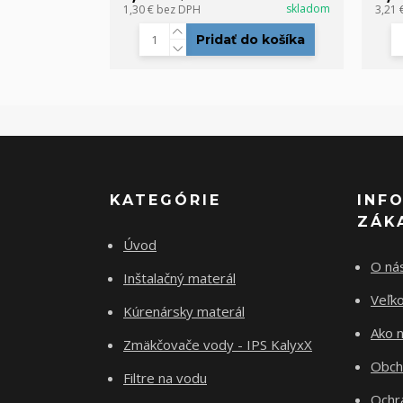
skladom
1,30 €
bez DPH
3,21 
Pridať do košíka
KATEGÓRIE
INF
ZÁK
Úvod
O ná
Inštalačný materál
Veľk
Kúrenársky materál
Ako 
Zmäkčovače vody - IPS KalyxX
Obch
Filtre na vodu
Ochr