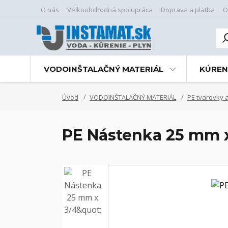
O nás
Veľkoobchodná spolupráca
Doprava a platba
O
VODOINŠTALAČNÝ MATERIÁL
KÚREN
Úvod
VODOINŠTALAČNÝ MATERIÁL
PE tvarovky a
PE Nástenka 25 mm x