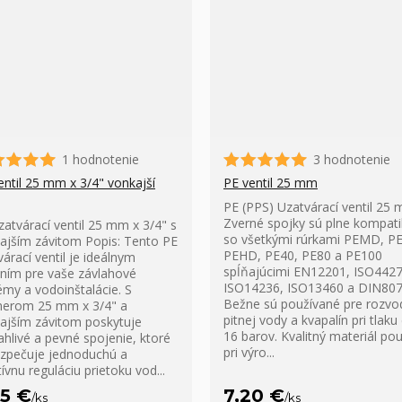
1 hodnotenie
3 hodnotenie
entil 25 mm x 3/4" vonkajší
PE ventil 25 mm
PE (PPS) Uzatvárací ventil 25
Zverné spojky sú plne kompati
zatvárací ventil 25 mm x 3/4" s
so všetkými rúrkami PEMD, P
ajším závitom Popis: Tento PE
PEHD, PE40, PE80 a PE100
várací ventil je ideálnym
spĺňajúcimi EN12201, ISO4427
ením pre vaše závlahové
ISO14236, ISO13460 a DIN807
émy a vodoinštalácie. S
Bežne sú používané pre rozvo
erom 25 mm x 3/4" a
pitnej vody a kvapalín pri tlaku
ajším závitom poskytuje
16 barov. Kvalitný materiál pou
ahlivé a pevné spojenie, ktoré
pri výro...
zpečuje jednoduchú a
ívnu reguláciu prietoku vod...
95 €
7,20 €
/
ks
/
ks