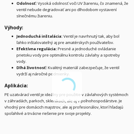
Odolnosť:
Vysoká odolnosť voči UV žiareniu, čo znamená, že
ventil nebude degradovať ani po dlhodobom vystavení
slnečnému žiareniu.
Výhody:
Jednoduchá inštalácia:
Ventil je navrhnutý tak, aby bol
ľahko inštalovateľný aj pre amatérskych používateľov.
Efektívna regulácia:
Presné a jednoduché ovládanie
prietoku vody pre optimálnu kontrolu závlahy a spotreby
vody.
Dlhá životnosť:
Kvalitný materiál zabezpečuje, že ventil
vydrží aj náročné podmienky.
Aplikácia:
PE uzatvárací ventil je ideálny pre použitie v závlahových systémoch
v záhradách, parkoch, skleníkoch, ale aj v poľnohospodárstve. Je
vhodný pre domácich majstrov, ale aj profesionálov, ktorí hľadajú
spoľahlivé a trvácne riešenie pre svoje projekty.