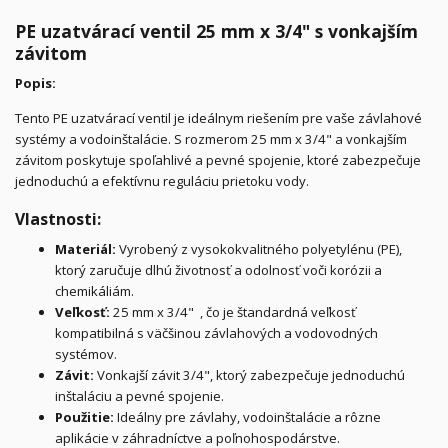
PE uzatvárací ventil 25 mm x 3/4" s vonkajším
závitom
Popis:
Tento PE uzatvárací ventil je ideálnym riešením pre vaše závlahové
systémy a vodoinštalácie. S rozmerom 25 mm x 3/4" a vonkajším
závitom poskytuje spoľahlivé a pevné spojenie, ktoré zabezpečuje
jednoduchú a efektívnu reguláciu prietoku vody.
Vlastnosti:
Materiál:
Vyrobený z vysokokvalitného polyetylénu (PE),
ktorý zaručuje dlhú životnosť a odolnosť voči korózii a
chemikáliám.
Veľkosť:
25 mm x 3/4" , čo je štandardná veľkosť
kompatibilná s väčšinou závlahových a vodovodných
systémov.
Závit:
Vonkajší závit 3/4", ktorý zabezpečuje jednoduchú
inštaláciu a pevné spojenie.
Použitie:
Ideálny pre závlahy, vodoinštalácie a rôzne
aplikácie v záhradníctve a poľnohospodárstve.