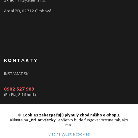
Sklad PPRsystem s.r.o.
Areál PD, 02712 Čimhová
KONTAKTY
INSTAMAT.SK
0902 527 909
(Po-Pia, 8-16 hod.)
info@instamat.sk
🍪
Cookies zabezpečujú plynulý chod nášho e-shopu.
Kliknite na
„Prijať všetky“
a všetko bude fungovať presne tak, ako
má.
Viac na využitie cookies