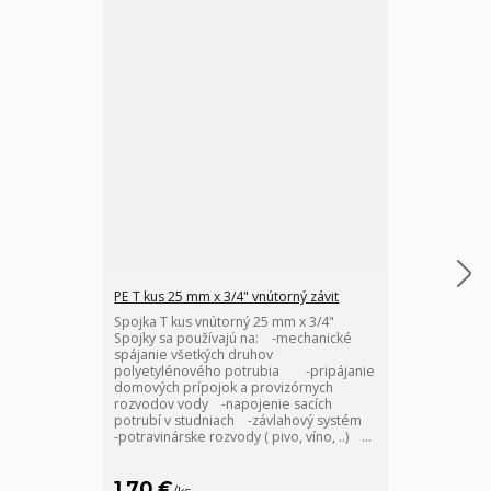
PE T kus 25 mm x 3/4" vnútorný závit
Spojka T kus vnútorný 25 mm x 3/4"
PE spojka 25 
Spojky sa používajú na: -mechanické
Odolná kompr
spájanie všetkých druhov
štandardné pr
polyetylénového potrubia -pripájanie
systémy s PE 
domových prípojok a provizórnych
montáž bez zv
rozvodov vody -napojenie sacích
potrubí v studniach -závlahový systém
-potravinárske rozvody ( pivo, víno, ..) ...
1,70 €
1,50 €