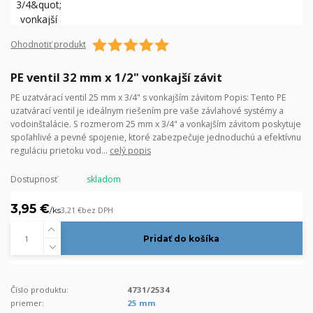
Ohodnotiť produkt
PE ventil 32 mm x 1/2" vonkajší závit
PE uzatvárací ventil 25 mm x 3/4" s vonkajším závitom Popis: Tento PE
uzatvárací ventil je ideálnym riešením pre vaše závlahové systémy a
vodoinštalácie. S rozmerom 25 mm x 3/4" a vonkajším závitom poskytuje
spoľahlivé a pevné spojenie, ktoré zabezpečuje jednoduchú a efektívnu
reguláciu prietoku vod...
celý popis
Dostupnosť
skladom
3,95 €
/
ks
3,21 €
bez DPH
Pridať do košíka
Číslo produktu:
4731/2534
priemer:
25 mm