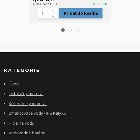
/
ks
skladom
1,38 €
bez DPH
1,22 €
bez DPH
Pridať do košíka
KATEGÓRIE
Úvod
Inštalačný materál
Kúrenársky materál
Zmäkčovače vody - IPS KalyxX
Filtre na vodu
Vodovodné batérie