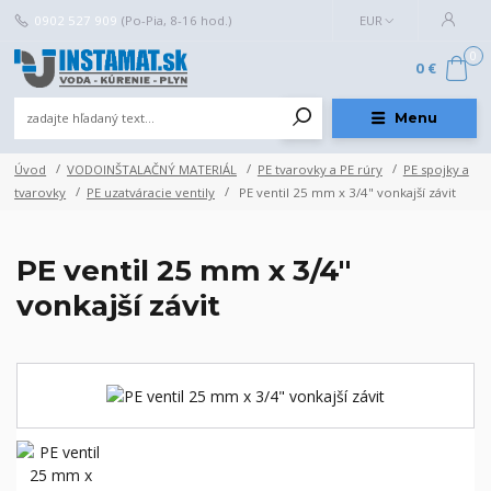
0902 527 909
(Po-Pia, 8-16 hod.)
EUR
0
0 €
Menu
Úvod
VODOINŠTALAČNÝ MATERIÁL
PE tvarovky a PE rúry
PE spojky a
tvarovky
PE uzatváracie ventily
PE ventil 25 mm x 3/4" vonkajší závit
PE ventil 25 mm x 3/4"
vonkajší závit