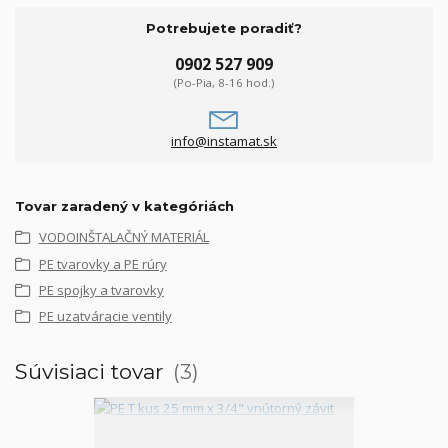
Potrebujete poradiť?
0902 527 909
(Po-Pia, 8-16 hod.)
info@instamat.sk
Tovar zaradený v kategóriách
VODOINŠTALAČNÝ MATERIÁL
PE tvarovky a PE rúry
PE spojky a tvarovky
PE uzatváracie ventily
Súvisiaci tovar
3