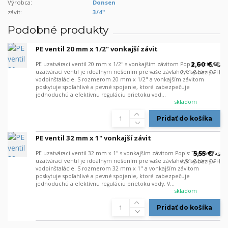
Výrobca:
Donsen
závit:
3/4"
Podobné produkty
PE ventil 20 mm x 1/2" vonkajší závit
PE uzatvárací ventil 20 mm x 1/2" s vonkajším závitom Popis: Tento PE
2,60 €
/
ks
uzatvárací ventil je ideálnym riešením pre vaše závlahové systémy a
2,11 €
bez DPH
vodoinštalácie. S rozmerom 20 mm x 1/2" a vonkajším závitom
poskytuje spoľahlivé a pevné spojenie, ktoré zabezpečuje
jednoduchú a efektívnu reguláciu prietoku vod...
skladom
Pridať do košíka
PE ventil 32 mm x 1" vonkajší závit
PE uzatvárací ventil 32 mm x 1" s vonkajším závitom Popis: Tento PE
5,55 €
/
ks
uzatvárací ventil je ideálnym riešením pre vaše závlahové systémy a
4,51 €
bez DPH
vodoinštalácie. S rozmerom 32 mm x 1" a vonkajším závitom
poskytuje spoľahlivé a pevné spojenie, ktoré zabezpečuje
jednoduchú a efektívnu reguláciu prietoku vody. V...
skladom
Pridať do košíka