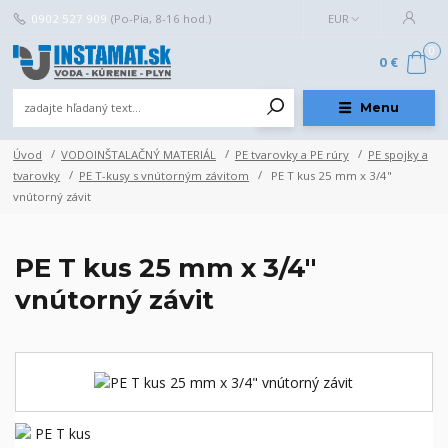
0902 527 909
(Po-Pia, 8-16 hod.)
EUR
0
0 €
Menu
Úvod
VODOINŠTALAČNÝ MATERIÁL
PE tvarovky a PE rúry
PE spojky a
tvarovky
PE T-kusy s vnútorným závitom
PE T kus 25 mm x 3/4"
vnútorný závit
PE T kus 25 mm x 3/4"
vnútorný závit