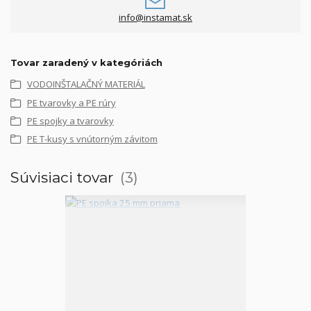
info@instamat.sk
Tovar zaradený v kategóriách
VODOINŠTALAČNÝ MATERIÁL
PE tvarovky a PE rúry
PE spojky a tvarovky
PE T-kusy s vnútorným závitom
Súvisiaci tovar
3