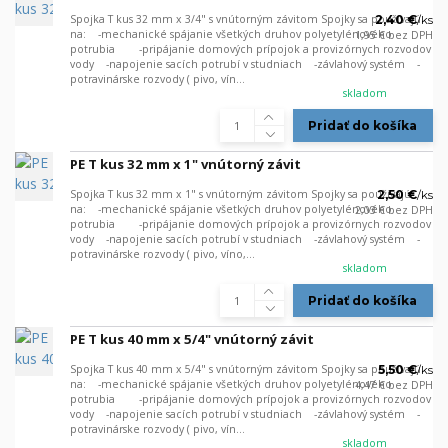
Spojka T kus 32 mm x 3/4" s vnútorným závitom Spojky sa používajú
2,40 €
/
ks
na: -mechanické spájanie všetkých druhov polyetylénového
1,95 €
bez DPH
potrubia -pripájanie domových prípojok a provizórnych rozvodov
vody -napojenie sacích potrubí v studniach -závlahový systém -
potravinárske rozvody ( pivo, vín...
skladom
Pridať do košíka
PE T kus 32 mm x 1" vnútorný závit
Spojka T kus 32 mm x 1" s vnútorným závitom Spojky sa používajú
2,50 €
/
ks
na: -mechanické spájanie všetkých druhov polyetylénového
2,03 €
bez DPH
potrubia -pripájanie domových prípojok a provizórnych rozvodov
vody -napojenie sacích potrubí v studniach -závlahový systém -
potravinárske rozvody ( pivo, víno,...
skladom
Pridať do košíka
PE T kus 40 mm x 5/4" vnútorný závit
Spojka T kus 40 mm x 5/4" s vnútorným závitom Spojky sa používajú
5,50 €
/
ks
na: -mechanické spájanie všetkých druhov polyetylénového
4,47 €
bez DPH
potrubia -pripájanie domových prípojok a provizórnych rozvodov
vody -napojenie sacích potrubí v studniach -závlahový systém -
potravinárske rozvody ( pivo, vín...
skladom