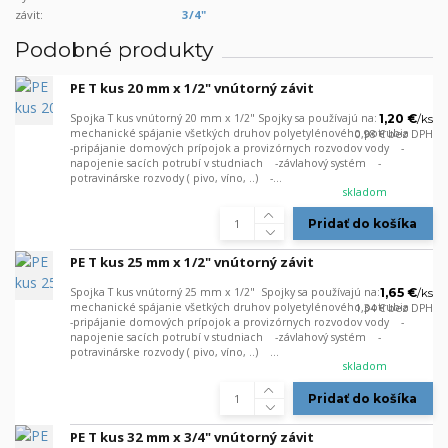
závit:
3/4"
Podobné produkty
PE T kus 20 mm x 1/2" vnútorný závit
Spojka T kus vnútorný 20 mm x 1/2" Spojky sa používajú na: -
1,20 €
/
ks
mechanické spájanie všetkých druhov polyetylénového potrubia
0,98 €
bez DPH
-pripájanie domových prípojok a provizórnych rozvodov vody -
napojenie sacích potrubí v studniach -závlahový systém -
potravinárske rozvody ( pivo, víno, ..) -...
skladom
Pridať do košíka
PE T kus 25 mm x 1/2" vnútorný závit
Spojka T kus vnútorný 25 mm x 1/2" Spojky sa používajú na: -
1,65 €
/
ks
mechanické spájanie všetkých druhov polyetylénového potrubia
1,34 €
bez DPH
-pripájanie domových prípojok a provizórnych rozvodov vody -
napojenie sacích potrubí v studniach -závlahový systém -
potravinárske rozvody ( pivo, víno, ..) ...
skladom
Pridať do košíka
PE T kus 32 mm x 3/4" vnútorný závit