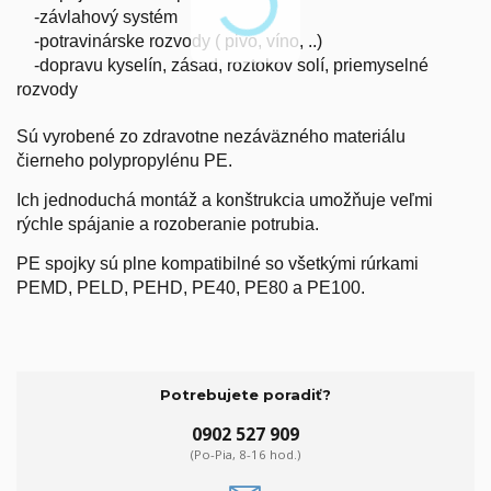
-závlahový systém
-potravinárske rozvody ( pivo, víno, ..)
-dopravu kyselín, zásad, roztokov solí, priemyselné
rozvody
Sú vyrobené zo zdravotne nezáväzného materiálu
čierneho polypropylénu PE.
Ich jednoduchá montáž a konštrukcia umožňuje veľmi
rýchle spájanie a rozoberanie potrubia.
PE spojky sú plne kompatibilné so všetkými rúrkami
PEMD, PELD, PEHD, PE40, PE80 a PE100.
Potrebujete poradiť?
0902 527 909
(Po-Pia, 8-16 hod.)