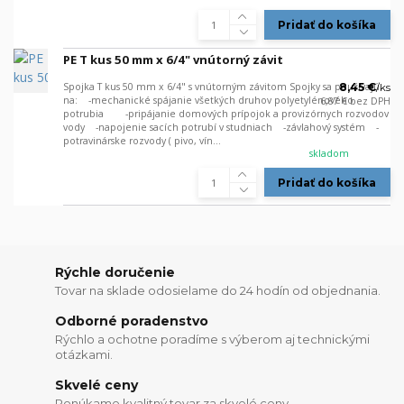
Pridať do košíka
PE T kus 50 mm x 6/4" vnútorný závit
Spojka T kus 50 mm x 6/4" s vnútorným závitom Spojky sa používajú
8,45 €
/
ks
na: -mechanické spájanie všetkých druhov polyetylénového
6,87 €
bez DPH
potrubia -pripájanie domových prípojok a provizórnych rozvodov
vody -napojenie sacích potrubí v studniach -závlahový systém -
potravinárske rozvody ( pivo, vín...
skladom
Pridať do košíka
Rýchle doručenie
Tovar na sklade odosielame do 24 hodín od objednania.
Odborné poradenstvo
Rýchlo a ochotne poradíme s výberom aj technickými
otázkami.
Skvelé ceny
Ponúkame kvalitný tovar za skvelé ceny