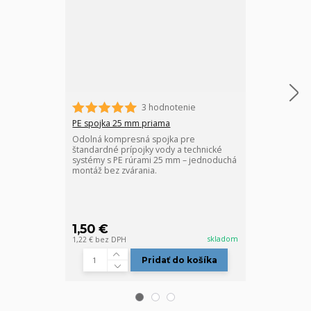
3 hodnotenie
PE spojka 25 mm priama
PE koleno 25 
Odolná kompresná spojka pre
PE koleno 25 
štandardné prípojky vody a technické
na: -mechanic
systémy s PE rúrami 25 mm – jednoduchá
druhov polye
montáž bez zvárania.
pripájanie do
provizórnych
sacích potrubí
systém -potra
víno, ..) -dopr
1,50 €
1,60 €
/
ks
skladom
1,22 €
bez DPH
1,30 €
bez DPH
Pridať do košíka