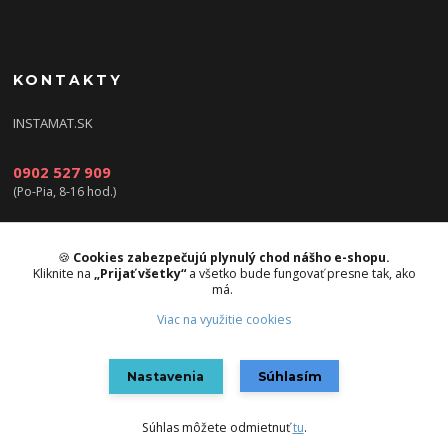
KONTAKTY
INSTAMAT.SK
0902 527 909
(Po-Pia, 8-16 hod.)
info@instamat.sk
🍪
Cookies zabezpečujú plynulý chod nášho e-shopu.
Kliknite na
„Prijať všetky“
a všetko bude fungovať presne tak, ako
má.
Viac na využitie cookies
Upravit sběr cookies.
Nastavenia
Súhlasím
Vytvorené na
Eshop-rychlo.sk
Súhlas môžete odmietnuť
tu
.