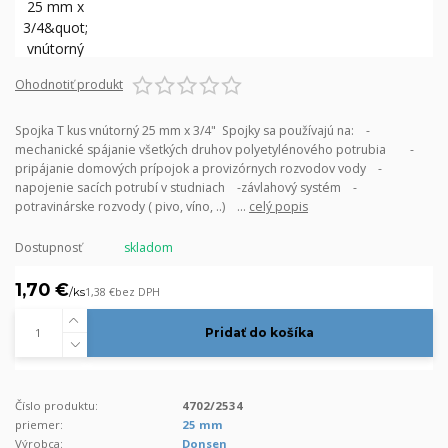
Ohodnotiť produkt
Spojka T kus vnútorný 25 mm x 3/4" Spojky sa používajú na: -
mechanické spájanie všetkých druhov polyetylénového potrubia -
pripájanie domových prípojok a provizórnych rozvodov vody -
napojenie sacích potrubí v studniach -závlahový systém -
potravinárske rozvody ( pivo, víno, ..) ...
celý popis
Dostupnosť
skladom
1,70 €
/
ks
1,38 €
bez DPH
Pridať do košíka
Číslo produktu:
4702/2534
priemer:
25 mm
Výrobca:
Donsen