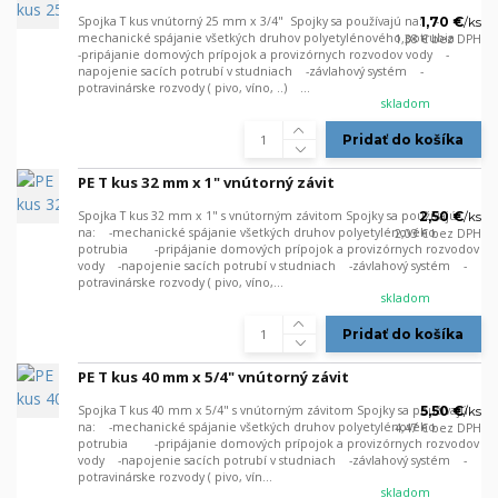
Spojka T kus vnútorný 25 mm x 3/4" Spojky sa používajú na: -
1,70 €
/
ks
mechanické spájanie všetkých druhov polyetylénového potrubia
1,38 €
bez DPH
-pripájanie domových prípojok a provizórnych rozvodov vody -
napojenie sacích potrubí v studniach -závlahový systém -
potravinárske rozvody ( pivo, víno, ..) ...
skladom
Pridať do košíka
PE T kus 32 mm x 1" vnútorný závit
Spojka T kus 32 mm x 1" s vnútorným závitom Spojky sa používajú
2,50 €
/
ks
na: -mechanické spájanie všetkých druhov polyetylénového
2,03 €
bez DPH
potrubia -pripájanie domových prípojok a provizórnych rozvodov
vody -napojenie sacích potrubí v studniach -závlahový systém -
potravinárske rozvody ( pivo, víno,...
skladom
Pridať do košíka
PE T kus 40 mm x 5/4" vnútorný závit
Spojka T kus 40 mm x 5/4" s vnútorným závitom Spojky sa používajú
5,50 €
/
ks
na: -mechanické spájanie všetkých druhov polyetylénového
4,47 €
bez DPH
potrubia -pripájanie domových prípojok a provizórnych rozvodov
vody -napojenie sacích potrubí v studniach -závlahový systém -
potravinárske rozvody ( pivo, vín...
skladom