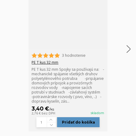
3 hodnotenie
PE T kus 32 mm
PE spojka 32 
PE T kus 32 mm Spojky sa používajú na: -
PE spojka 32 
mechanické spájanie všetkých druhov
používajú na:
polyetylénového potrubia -pripájanie
prípojok a pr
domových prípojok a provizórnych
-napojenie sa
rozvodov vody -napojenie sacích
kompletitáciu
potrubí v studniach -závlahový systém
potravinárske r
-potravinárske rozvody ( pivo, víno, ..) -
dopravu kyselí
dopravu kyselín, zás...
priemyselné ro
3,40 €
2,55 €
/
ks
/
ks
skladom
2,76 €
bez DPH
2,07 €
bez DPH
Pridať do košíka