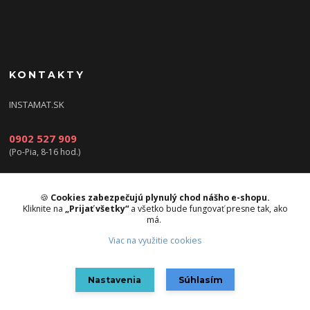
KONTAKTY
INSTAMAT.SK
0902 527 909
(Po-Pia, 8-16 hod.)
info@instamat.sk
🍪
Cookies zabezpečujú plynulý chod nášho e-shopu.
Kliknite na
„Prijať všetky“
a všetko bude fungovať presne tak, ako
má.
Viac na využitie cookies
Upravit sběr cookies.
Nastavenia
Súhlasím
Vytvorené na
Eshop-rychlo.sk