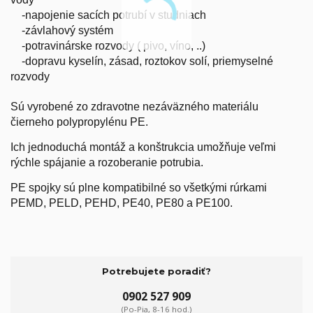
-napojenie sacích potrubí v studniach
-závlahový systém
-potravinárske rozvody ( pivo, víno, ..)
-dopravu kyselín, zásad, roztokov solí, priemyselné
rozvody
Sú vyrobené zo zdravotne nezáväzného materiálu
čierneho polypropylénu PE.
Ich jednoduchá montáž a konštrukcia umožňuje veľmi
rýchle spájanie a rozoberanie potrubia.
PE spojky sú plne kompatibilné so všetkými rúrkami
PEMD, PELD, PEHD, PE40, PE80 a PE100.
Potrebujete poradiť?
0902 527 909
(Po-Pia, 8-16 hod.)