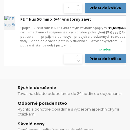
Pridať do košíka
PE T kus 50 mm x 6/4" vnútorný závit
Spojka T kus 50 mm x 6/4" s vnútorným závitom Spojky sa používajú
8,45 €
/
ks
na: -mechanické spájanie všetkých druhov polyetylénového
6,87 €
bez DPH
potrubia -pripájanie domových prípojok a provizórnych rozvodov
vody -napojenie sacích potrubí v studniach -závlahový systém -
potravinárske rozvody ( pivo, vín...
skladom
Pridať do košíka
Rýchle doručenie
Tovar na sklade odosielame do 24 hodín od objednania.
Odborné poradenstvo
Rýchlo a ochotne poradíme s výberom aj technickými
otázkami.
Skvelé ceny
Ponúkame kvalitný tovar za skvelé ceny