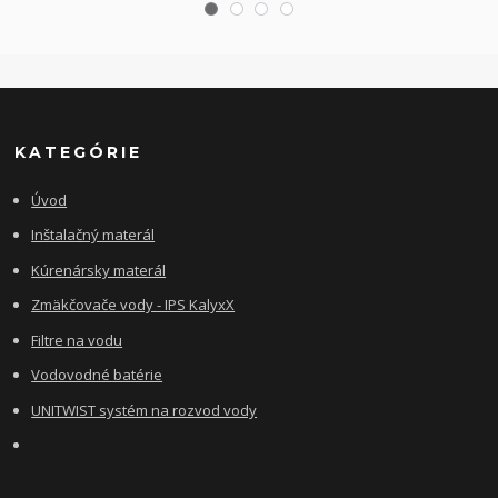
KATEGÓRIE
Úvod
Inštalačný materál
Kúrenársky materál
Zmäkčovače vody - IPS KalyxX
Filtre na vodu
Vodovodné batérie
UNITWIST systém na rozvod vody