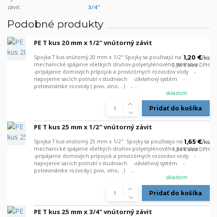
závit:
3/4"
Podobné produkty
PE T kus 20 mm x 1/2" vnútorný závit
Spojka T kus vnútorný 20 mm x 1/2" Spojky sa používajú na: -
1,20 €
/
ks
mechanické spájanie všetkých druhov polyetylénového potrubia
0,98 €
bez DPH
-pripájanie domových prípojok a provizórnych rozvodov vody -
napojenie sacích potrubí v studniach -závlahový systém -
potravinárske rozvody ( pivo, víno, ..) -...
skladom
Pridať do košíka
PE T kus 25 mm x 1/2" vnútorný závit
Spojka T kus vnútorný 25 mm x 1/2" Spojky sa používajú na: -
1,65 €
/
ks
mechanické spájanie všetkých druhov polyetylénového potrubia
1,34 €
bez DPH
-pripájanie domových prípojok a provizórnych rozvodov vody -
napojenie sacích potrubí v studniach -závlahový systém -
potravinárske rozvody ( pivo, víno, ..) ...
skladom
Pridať do košíka
PE T kus 25 mm x 3/4" vnútorný závit