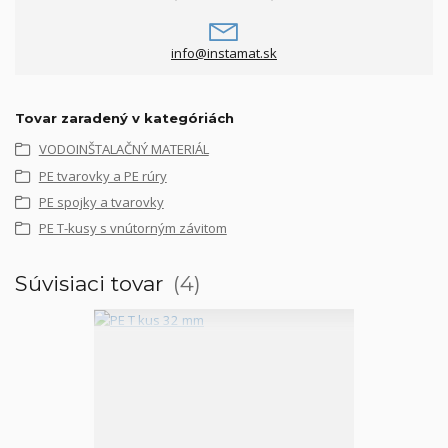
info@instamat.sk
Tovar zaradený v kategóriách
VODOINŠTALAČNÝ MATERIÁL
PE tvarovky a PE rúry
PE spojky a tvarovky
PE T-kusy s vnútorným závitom
Súvisiaci tovar
4