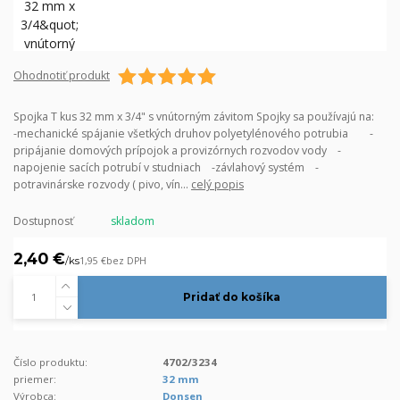
Ohodnotiť produkt
Spojka T kus 32 mm x 3/4" s vnútorným závitom Spojky sa používajú na:
-mechanické spájanie všetkých druhov polyetylénového potrubia -
pripájanie domových prípojok a provizórnych rozvodov vody -
napojenie sacích potrubí v studniach -závlahový systém -
potravinárske rozvody ( pivo, vín...
celý popis
Dostupnosť
skladom
2,40 €
/
ks
1,95 €
bez DPH
Pridať do košíka
Číslo produktu:
4702/3234
priemer:
32 mm
Výrobca:
Donsen