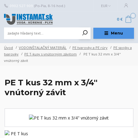
0902 527 909
(Po-Pia, 8-16 hod.)
EUR
0
0 €
Menu
Úvod
VODOINŠTALAČNÝ MATERIÁL
PE tvarovky a PE rúry
PE spojky a
tvarovky
PE T-kusy s vnútorným závitom
PE T kus 32 mm x 3/4"
vnútorný závit
PE T kus 32 mm x 3/4"
vnútorný závit