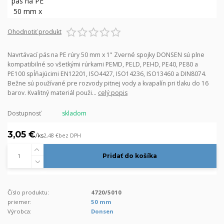
Ohodnotiť produkt
Navrtávací pás na PE rúry 50 mm x 1" Zverné spojky DONSEN sú plne
kompatibilné so všetkými rúrkami PEMD, PELD, PEHD, PE40, PE80 a
PE100 spĺňajúcimi EN12201, ISO4427, ISO14236, ISO13460 a DIN8074.
Bežne sú používané pre rozvody pitnej vody a kvapalín pri tlaku do 16
barov. Kvalitný materiál použi...
celý popis
Dostupnosť
skladom
3,05 €
/
ks
2,48 €
bez DPH
Pridať do košíka
Číslo produktu:
4720/5010
priemer:
50 mm
Výrobca:
Donsen