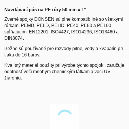
Navrtávací pás na PE rúry 50 mm x 1"
Zverné spojky DONSEN sú plne kompatibilné so všetkými
rúrkami PEMD, PELD, PEHD, PE40, PE80 a PE100
spĺňajúcimi EN12201, ISO4427, ISO14236, ISO13460 a
DIN8074.
Bežne sú používané pre rozvody pitnej vody a kvapalín pri
tlaku do 16 barov.
Kvalitný materiál použitý pri výrobe týchto spojok , zaručuje
odolnosť voči mnohým chemickým látkam a voči UV
žiareniu.