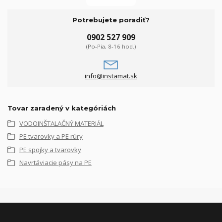
Potrebujete poradiť?
0902 527 909
(Po-Pia, 8-16 hod.)
info@instamat.sk
Tovar zaradený v kategóriách
VODOINŠTALAČNÝ MATERIÁL
PE tvarovky a PE rúry
PE spojky a tvarovky
Navrtáviacie pásy na PE