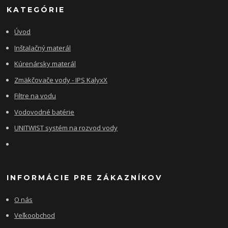
KATEGÓRIE
Úvod
Inštalačný materál
Kúrenársky materál
Zmäkčovače vody - IPS KalyxX
Filtre na vodu
Vodovodné batérie
UNITWIST systém na rozvod vody
INFORMÁCIE PRE ZÁKAZNÍKOV
O nás
Veľkoobchod