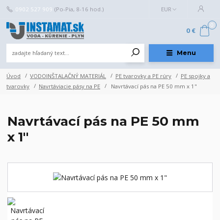
0902 527 909
(Po-Pia, 8-16 hod.)
EUR
0
0 €
Menu
Úvod
VODOINŠTALAČNÝ MATERIÁL
PE tvarovky a PE rúry
PE spojky a
tvarovky
Navrtáviacie pásy na PE
Navrtávací pás na PE 50 mm x 1"
Navrtávací pás na PE 50 mm
x 1"