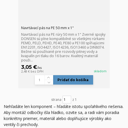
Navrtávací pás na PE 50 mm x 1"
Navrtávací pás na PE rúry 50 mm x 1" Zverné spojky
DONSEN sú plne kompatibilné so všetkými rúrkami
PEMD, PELD, PEHD, PE40, PE80 a PE100 spĺňajúcimi
EN12201, ISO4427, ISO14236, ISO13460 a DIN8074.
Bežne sú používané pre rozvody pitnej vody a
kvapalín pri tlaku do 16 barov. Kvalitný materiál
použi...
3,05 €
/
ks
skladom
2,48 €
bez DPH
Pridať do košíka
strana
z 1
Nehľadáte len komponent – hľadáte istotu spoľahlivého riešenia.
Aby montáž odbočky išla hladko, ozvite sa, a radi vám poradia
konkrétny priemer, materiál alebo doplňujúce výrobky ako
ventily či prechody.