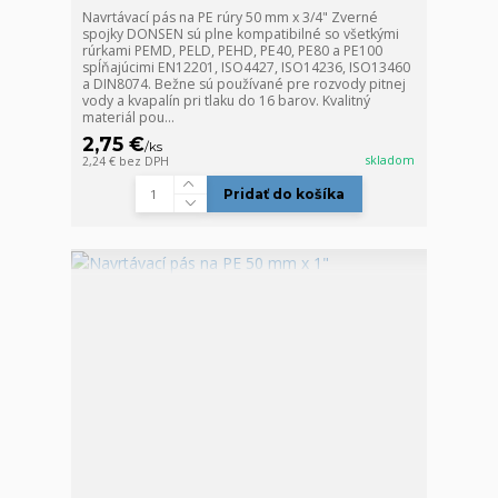
Navrtávací pás na PE rúry 50 mm x 3/4" Zverné
spojky DONSEN sú plne kompatibilné so všetkými
rúrkami PEMD, PELD, PEHD, PE40, PE80 a PE100
spĺňajúcimi EN12201, ISO4427, ISO14236, ISO13460
a DIN8074. Bežne sú používané pre rozvody pitnej
vody a kvapalín pri tlaku do 16 barov. Kvalitný
materiál pou...
2,75 €
/
ks
skladom
2,24 €
bez DPH
Pridať do košíka