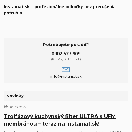
Instamat.sk – profesionálne odbočky bez prerušenia
potrubia.
Potrebujete poradiť?
0902 527 909
(Po-Pia, 8-16 hod.)
info@instamat.sk
Novinky
01.12.2025
Trojfázový kuchynský filter ULTRA s UFM
membránou – teraz na Instamat.sk!