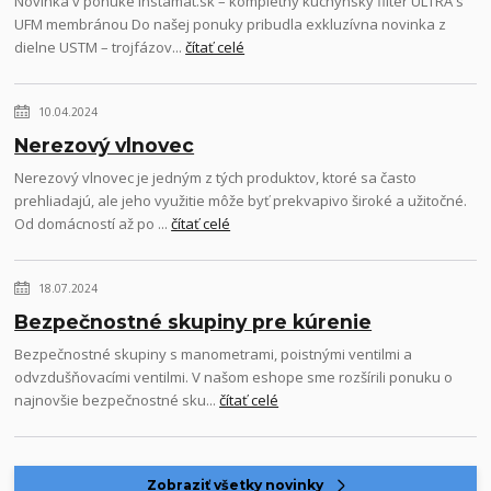
Novinka v ponuke Instamat.sk – kompletný kuchynský filter ULTRA s
UFM membránou Do našej ponuky pribudla exkluzívna novinka z
dielne USTM – trojfázov...
čítať celé
10.04.2024
Nerezový vlnovec
Nerezový vlnovec je jedným z tých produktov, ktoré sa často
prehliadajú, ale jeho využitie môže byť prekvapivo široké a užitočné.
Od domácností až po ...
čítať celé
18.07.2024
Bezpečnostné skupiny pre kúrenie
Bezpečnostné skupiny s manometrami, poistnými ventilmi a
odvzdušňovacími ventilmi. V našom eshope sme rozšírili ponuku o
najnovšie bezpečnostné sku...
čítať celé
Zobraziť všetky novinky