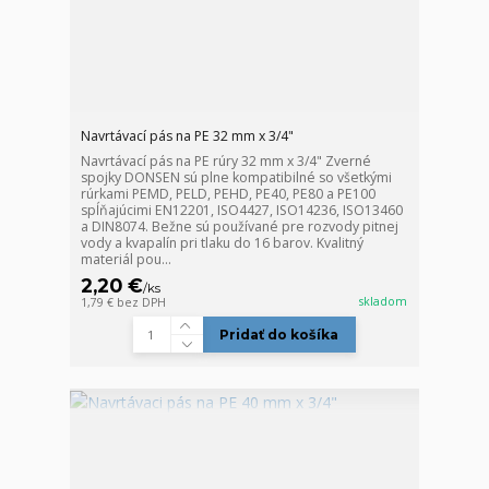
Navrtávací pás na PE 32 mm x 3/4"
Navrtávací pás na PE rúry 32 mm x 3/4" Zverné
spojky DONSEN sú plne kompatibilné so všetkými
rúrkami PEMD, PELD, PEHD, PE40, PE80 a PE100
spĺňajúcimi EN12201, ISO4427, ISO14236, ISO13460
a DIN8074. Bežne sú používané pre rozvody pitnej
vody a kvapalín pri tlaku do 16 barov. Kvalitný
materiál pou...
2,20 €
/
ks
skladom
1,79 €
bez DPH
Pridať do košíka