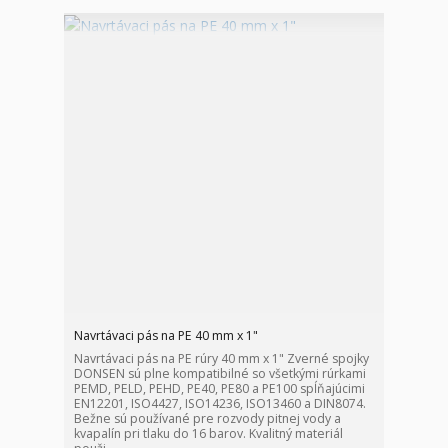
Navrtávaci pás na PE 40 mm x 1"
Navrtávaci pás na PE rúry 40 mm x 1" Zverné spojky
DONSEN sú plne kompatibilné so všetkými rúrkami
PEMD, PELD, PEHD, PE40, PE80 a PE100 spĺňajúcimi
EN12201, ISO4427, ISO14236, ISO13460 a DIN8074.
Bežne sú používané pre rozvody pitnej vody a
kvapalín pri tlaku do 16 barov. Kvalitný materiál