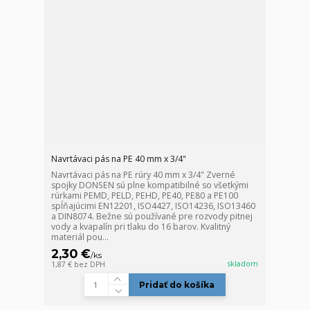
Navrtávaci pás na PE 40 mm x 3/4"
Navrtávaci pás na PE rúry 40 mm x 3/4" Zverné
spojky DONSEN sú plne kompatibilné so všetkými
rúrkami PEMD, PELD, PEHD, PE40, PE80 a PE100
spĺňajúcimi EN12201, ISO4427, ISO14236, ISO13460
a DIN8074. Bežne sú používané pre rozvody pitnej
vody a kvapalín pri tlaku do 16 barov. Kvalitný
materiál pou...
2,30 €
/
ks
skladom
1,87 €
bez DPH
Pridať do košíka