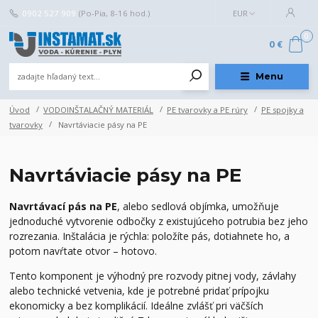
0902 527 909
(Po-Pia, 8-16 hod.)
EUR
0
0 €
Menu
Úvod
VODOINŠTALAČNÝ MATERIÁL
PE tvarovky a PE rúry
PE spojky a
tvarovky
Navrtáviacie pásy na PE
Navrtáviacie pásy na PE
Navrtávací pás na PE
, alebo sedlová objímka, umožňuje
jednoduché vytvorenie odbočky z existujúceho potrubia bez jeho
rozrezania. Inštalácia je rýchla: položíte pás, dotiahnete ho, a
potom navŕtate otvor – hotovo.
Tento komponent je výhodný pre rozvody pitnej vody, závlahy
alebo technické vetvenia, kde je potrebné pridať prípojku
ekonomicky a bez komplikácií. Ideálne zvlášť pri väčších