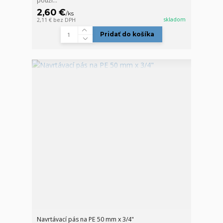
použi...
2,60 €
/
ks
skladom
2,11 €
bez DPH
Pridať do košíka
Navrtávací pás na PE 50 mm x 3/4"