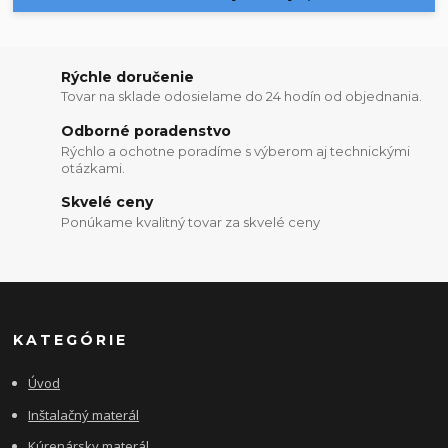
Rýchle doručenie
Tovar na sklade odosielame do 24 hodín od objednania.
Odborné poradenstvo
Rýchlo a ochotne poradíme s výberom aj technickými
otázkami.
Skvelé ceny
Ponúkame kvalitný tovar za skvelé ceny
KATEGÓRIE
Úvod
Inštalačný materál
Kúrenársky materál