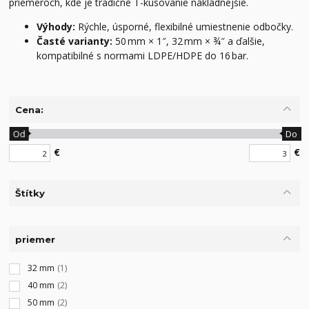
priemeroch, kde je tradičné T-kusovanie nákladnejšie.
Výhody:
Rýchle, úsporné, flexibilné umiestnenie odbočky.
Časté varianty:
50 mm × 1″, 32 mm × ¾″ a ďalšie,
kompatibilné s normami LDPE/HDPE do 16 bar.
Cena:
Od
Do
€
€
Štítky
priemer
32 mm
(1)
40 mm
(2)
50 mm
(2)