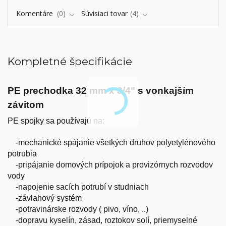
Komentáre
0
Súvisiaci tovar
4
Kompletné špecifikácie
PE prechodka 32 mm x 3/4" s vonkajším
závitom
PE spojky sa používajú na:
-mechanické spájanie všetkých druhov polyetylénového
potrubia
-pripájanie domových prípojok a provizórnych rozvodov
vody
-napojenie sacích potrubí v studniach
-závlahový systém
-potravinárske rozvody ( pivo, víno, ..)
-dopravu kyselín, zásad, roztokov solí, priemyselné