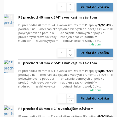
Pridať do košíka
PE prechod 40 mm x 5/4" s vonkajším závitom
PE prechodka 40 mm x 5/4" s vonkajším závitom PE spojky sa
2,20 €
/
ks
používajú na: -mechanické spájanie všetkých druhov
1,79 €
bez DPH
polyetylénového potrubia -pripájanie domových prípojok a
provizórnych rozvodov vody -napojenie sacích potrubí v
studniach -závlahový systém -potravinárske rozvody ( piv...
skladom
Pridať do košíka
PE prechod 50 mm x 6/4" s vonkajším závitom
PE prechodka 50 mm x 6/4" s vonkajším závitom PE spojky sa
3,80 €
/
ks
používajú na: -mechanické spájanie všetkých druhov
3,09 €
bez DPH
polyetylénového potrubia -pripájanie domových prípojok a
provizórnych rozvodov vody -napojenie sacích potrubí v
studniach -závlahový systém -potravinárske rozvody ( piv...
skladom
Pridať do košíka
PE prechod 63 mm x 2" s vonkajším závitom
PE prechodka 63 mm x 2" s vonkajším závitom PE spojky sa používajú
5,70 €
/
ks