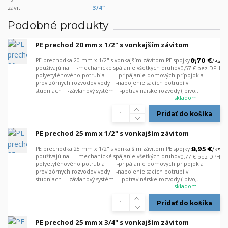
závit:
3/4"
Podobné produkty
PE prechod 20 mm x 1/2" s vonkajším závitom
PE prechodka 20 mm x 1/2" s vonkajším závitom PE spojky sa
0,70 €
/
ks
používajú na: -mechanické spájanie všetkých druhov
0,57 €
bez DPH
polyetylénového potrubia -pripájanie domových prípojok a
provizórnych rozvodov vody -napojenie sacích potrubí v
studniach -závlahový systém -potravinárske rozvody ( pivo,...
skladom
Pridať do košíka
PE prechod 25 mm x 1/2" s vonkajším závitom
PE prechodka 25 mm x 1/2" s vonkajším závitom PE spojky sa
0,95 €
/
ks
používajú na: -mechanické spájanie všetkých druhov
0,77 €
bez DPH
polyetylénového potrubia -pripájanie domových prípojok a
provizórnych rozvodov vody -napojenie sacích potrubí v
studniach -závlahový systém -potravinárske rozvody ( pivo,...
skladom
Pridať do košíka
PE prechod 25 mm x 3/4" s vonkajším závitom