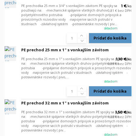
PE prechodka 25 mm x 3/4" s vonkajším závitom PE spojky sa
1 €
/
ks
používajú na: -mechanické spájanie všetkých druhov
0,81 €
bez DPH
polyetylénového potrubia -pripájanie domových prípojok a
provizórnych rozvodov vody -napojenie sacích potrubí v
studniach -závlahový systém -potravinárske rozvody ( piv...
skladom
Pridať do košíka
PE prechod 25 mm x 1" s vonkajším závitom
PE prechodka 25 mm x 1" s vonkajším závitom PE spojky sa používajú
1,10 €
/
ks
na: -mechanické spájanie všetkých druhov polyetylénového
0,89 €
bez DPH
potrubia -pripájanie domových prípojok a provizórnych rozvodov
vody -napojenie sacích potrubí v studniach -závlahový systém -
potravinárske rozvody ( pivo,...
skladom
Pridať do košíka
PE prechod 32 mm x 1" s vonkajším závitom
PE prechodka 32 mm x 1" s vonkajším závitom PE spojky sa používajú
1,50 €
/
ks
na: -mechanické spájanie všetkých druhov polyetylénového
1,22 €
bez DPH
potrubia -pripájanie domových prípojok a provizórnych rozvodov
vody -napojenie sacích potrubí v studniach -závlahový systém -
potravinárske rozvody ( piv...
skladom