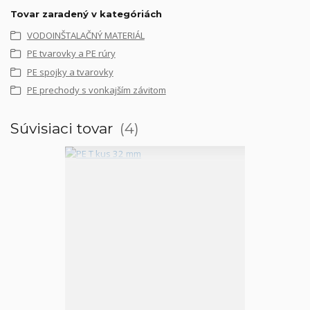
Tovar zaradený v kategóriách
VODOINŠTALAČNÝ MATERIÁL
PE tvarovky a PE rúry
PE spojky a tvarovky
PE prechody s vonkajším závitom
Súvisiaci tovar
4