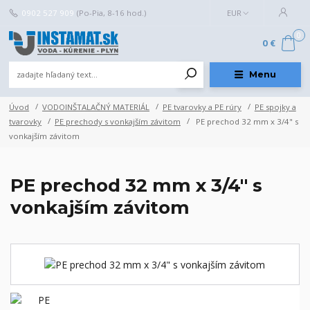
0902 527 909
(Po-Pia, 8-16 hod.)
EUR
0
0 €
Menu
Úvod
VODOINŠTALAČNÝ MATERIÁL
PE tvarovky a PE rúry
PE spojky a
tvarovky
PE prechody s vonkajším závitom
PE prechod 32 mm x 3/4" s
vonkajším závitom
PE prechod 32 mm x 3/4" s
vonkajším závitom