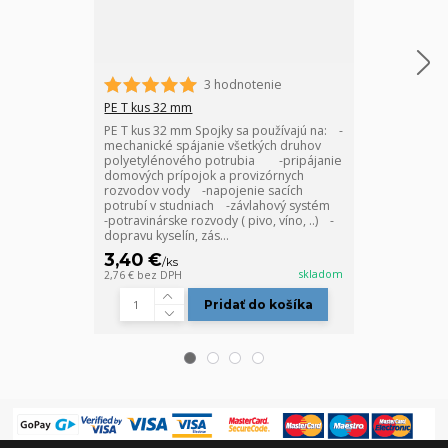
3 hodnotenie
PE T kus 32 mm
PE spojka 32 
PE T kus 32 mm Spojky sa používajú na: -
PE spojka 32 
mechanické spájanie všetkých druhov
používajú na:
polyetylénového potrubia -pripájanie
prípojok a pr
domových prípojok a provizórnych
-napojenie sa
rozvodov vody -napojenie sacích
kompletitáciu
potrubí v studniach -závlahový systém
potravinárske r
-potravinárske rozvody ( pivo, víno, ..) -
dopravu kyselí
dopravu kyselín, zás...
priemyselné ro
3,40 €
2,55 €
/
ks
/
ks
skladom
2,76 €
bez DPH
2,07 €
bez DPH
Pridať do košíka