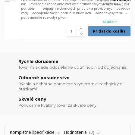
na: -mechanické spájanie všetkých druhov polyetylénového
4,63 €
bez DPH
potrubia -pripájanie domových prípojok a provizórnych rozvodov
vody -napojenie sacích potrubí v studniach -závlahový systém -
potravinárske rozvody ( pivo,...
skladom
Pridať do košíka
Rýchle doručenie
Tovar na sklade odosielame do 24 hodín od objednania.
Odborné poradenstvo
Rýchlo a ochotne poradíme s výberom aj technickými
otázkami.
Skvelé ceny
Ponúkame kvalitný tovar za skvelé ceny
Kompletné špecifikácie
Hodnotenie
0