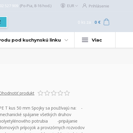
02 527 909
(Po-Pia, 8-16 hod.)
EUR
Prihlásenie
0
ks
za
0 €
ť
 vodu pod kuchynskú linku
Viac
Ohodnotiť produkt
PE T kus 50 mm Spojky sa používajú na: -
mechanické spájanie všetkých druhov
polyetylénového potrubia -pripájanie
domových prípojok a provizórnych rozvodov