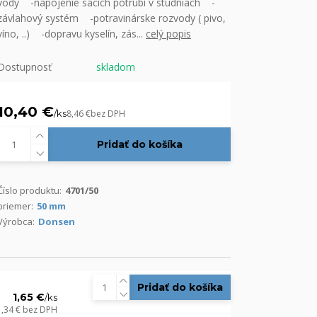
vody -napojenie sacích potrubí v studniach -
závlahový systém -potravinárske rozvody ( pivo,
víno, ..) -dopravu kyselín, zás...
celý popis
Dostupnosť
skladom
10,40 €
/
ks
8,46 €
bez DPH
Pridať do košíka
Číslo produktu:
4701/50
priemer:
50 mm
Výrobca:
Donsen
Pridať do košíka
1,65 €
/
ks
1,34 €
bez DPH