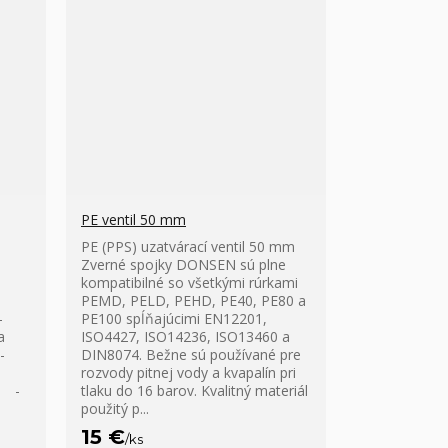
PE ventil 50 mm
PE (PPS) uzatvárací ventil 50 mm
a
Zverné spojky DONSEN sú plne
kompatibilné so všetkými rúrkami
PEMD, PELD, PEHD, PE40, PE80 a
-
PE100 spĺňajúcimi EN12201,
a
ISO4427, ISO14236, ISO13460 a
-
DIN8074. Bežne sú používané pre
rozvody pitnej vody a kvapalín pri
m -
tlaku do 16 barov. Kvalitný materiál
použitý p...
15 €
/
ks