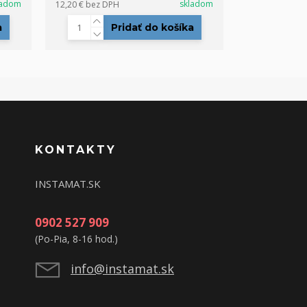
ladom
skladom
12,20 €
bez DPH
a
Pridať do košíka
KONTAKTY
INSTAMAT.SK
0902 527 909
(Po-Pia, 8-16 hod.)
info@instamat.sk