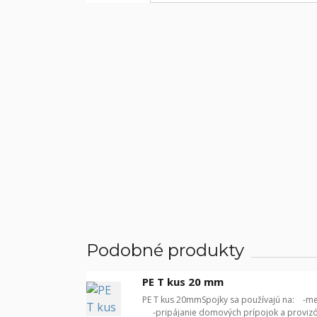
Podobné produkty
PE T kus 20 mm
PE T kus 20mmSpojky sa používajú na: -me
-pripájanie domových prípojok a provizó