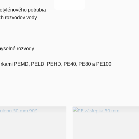
yetylénového potrubia
ch rozvodov vody
myselné rozvody
i rúrkami PEMD, PELD, PEHD, PE40, PE80 a PE100.