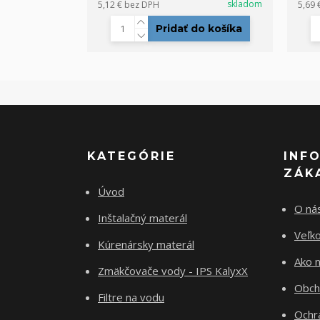
skladom
5,12 €
bez DPH
5,69 
Pridať do košíka
KATEGÓRIE
INF
ZÁK
Úvod
O ná
Inštalačný materál
Veľk
Kúrenársky materál
Ako 
Zmäkčovače vody - IPS KalyxX
Obch
Filtre na vodu
Ochr