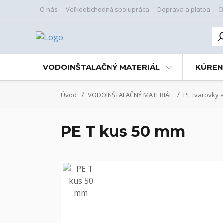
O nás
Veľkoobchodná spolupráca
Doprava a platba
O
VODOINŠTALAČNÝ MATERIÁL
KÚREN
Úvod
VODOINŠTALAČNÝ MATERIÁL
PE tvarovky a
PE T kus 50 mm