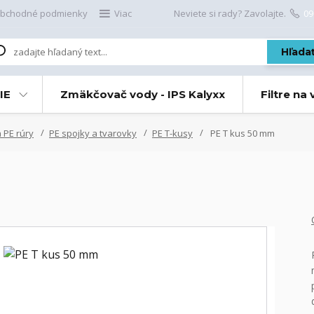
bchodné podmienky
Viac
Neviete si rady? Zavolajte.
09
Hľada
IE
Zmäkčovač vody - IPS Kalyxx
Filtre na
 PE rúry
PE spojky a tvarovky
PE T-kusy
PE T kus 50 mm