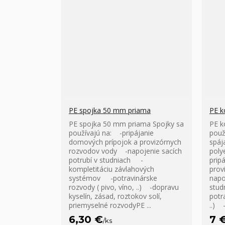
PE spojka 50 mm priama
PE k
PE spojka 50 mm priama Spojky sa
PE k
používajú na: -pripájanie
použ
domových prípojok a provizórnych
spáj
rozvodov vody -napojenie sacích
pol
potrubí v studniach -
prip
kompletitáciu závlahových
prov
systémov -potravinárske
napo
rozvody ( pivo, víno, ..) -dopravu
stud
kyselín, zásad, roztokov solí,
potr
priemyselné rozvodyPE ...
..) -
6,30 €
7 
/
ks