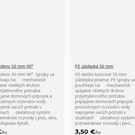
oleno 50 mm 90°
PE záslepka 50 mm
oleno 50 mm 90° Spojky sa
PE viečko koncové 50 mm
ívajú na: -mechanické
(záslepka priama) PE spojky s
anie všetkých druhov
používajú na: -mechanické
yetylénového potrubia -
spájanie všetkých druhov
ájanie domových prípojok a
polyetylénového potrubia 
izórnych rozvodov vody -
pripájanie domových prípojok 
jenie sacích potrubí v
provizórnych rozvodov vody 
niach -závlahový systém -
napojenie sacích potrubí v
avinárske rozvody ( pivo, víno,
studniach -závlahový systé
dopravu kyselí...
potravinárske rozvody ( pivo,...
€
3,50 €
/
ks
/
ks