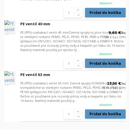
skladom
Pridať do košíka
PE ventil 40 mm
PE (PPS) uzatvárací ventil 40 mmZverné spojky sú plne kompatibilné
9,60 €
/
ks
so všetkými rúrkami PEMD, PELD, PEHD, PE40, PE80 a PE100
7,80 €
bez DPH
spĺňajúcimi EN12201, ISO4427, ISO14236, ISO13460 a DIN8074. Bežne
sú používané pre rozvody pitnej vody a kvapalín pri tlaku do 16 barov.
Kvalitný materiál použitý pri výrobe tý...
skladom
Pridať do košíka
PE ventil 63 mm
PE (PPS) uzatvárací ventil 63 mm Zverné spojky DONSEN sú plne
23,50 €
/
ks
kompatibilné so všetkými rúrkami PEMD, PELD, PEHD, PE40, PE80 a
19,11 €
bez DPH
PE100 spĺňajúcimi EN12201, ISO4427, ISO14236, ISO13460 a DIN8074.
Bežne sú používané pre rozvody pitnej vody a kvapalín pri tlaku do
16 barov. Kvalitný materiál použitý p...
skladom
Pridať do košíka