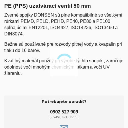
PE (PPS) uzatvárací ventil 50 mm
Zverné spojky DONSEN sú plne kompatibilné so všetkými
rúrkami PEMD, PELD, PEHD, PE40, PE80 a PE100
spĺňajúcimi EN12201, ISO4427, ISO14236, ISO13460 a
DIN8074.
Bežne sú používané pre rozvody pitnej vody a kvapalín pri
tlaku do 16 barov.
Kvalitný materiál použitý pri výrobe týchto spojok , zaručuje
odolnosť voči mnohým chemickým látkam a voči UV
žiareniu.
Potrebujete poradiť?
0902 527 909
(Po-Pia, 8-16 hod.)