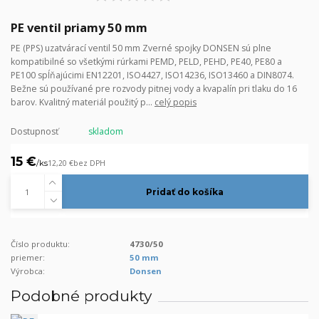
PE ventil priamy 50 mm
PE (PPS) uzatvárací ventil 50 mm Zverné spojky DONSEN sú plne
kompatibilné so všetkými rúrkami PEMD, PELD, PEHD, PE40, PE80 a
PE100 spĺňajúcimi EN12201, ISO4427, ISO14236, ISO13460 a DIN8074.
Bežne sú používané pre rozvody pitnej vody a kvapalín pri tlaku do 16
barov. Kvalitný materiál použitý p...
celý popis
Dostupnosť
skladom
15 €
/
ks
12,20 €
bez DPH
Pridať do košíka
Číslo produktu:
4730/50
priemer:
50 mm
Výrobca:
Donsen
Podobné produkty