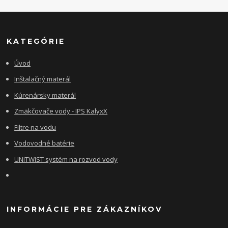
KATEGÓRIE
Úvod
Inštalačný materál
Kúrenársky materál
Zmäkčovače vody - IPS KalyxX
Filtre na vodu
Vodovodné batérie
UNITWIST systém na rozvod vody
INFORMÁCIE PRE ZÁKAZNÍKOV