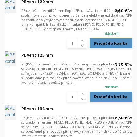
PE ventil 20 mm
PE uzatvárací ventil 20 mm Popis: PE uzatvárací ventil 20 mm je
2,60 €
/
ks
spoľahlivý a odolný komponent určený na efektívne uzatváranie
2,11 €
bez DPH
prietoku v polyetylénových potrubiach. Zverné spojky DONSEN sú
plne kompatibilné so všetkými rúrkami PEMD, PELD, PEHD, PE40,
PE80 a PE100, ktoré spĺňajú normy EN12201, ISO4...
skladom
Pridať do košíka
PE ventil 25 mm
PE (PPS) Uzatvárací ventil 25 mm Zverné spojky sú plne kompatibilné
7,20 €
/
ks
so všetkými rúrkami PEMD, PELD, PEHD, PE40, PE80 a PE100
5,85 €
bez DPH
spĺňajúcimi EN12201, ISO4427, ISO14236, ISO13460 a DIN8074. Bežne
sú používané pre rozvody pitnej vody a kvapalín pri tlaku do 16 barov.
Kvalitný materiál použitý pri výro...
skladom
Pridať do košíka
PE ventil 32 mm
PE (PPS) Uzatvárací ventil 32 mm Zverné spojky sú plne kompatibilné
8,50 €
/
ks
so všetkými rúrkami PEMD, PELD, PEHD, PE40, PE80 a PE100
6,91 €
bez DPH
spĺňajúcimi EN12201, ISO4427, ISO14236, ISO13460 a DIN8074. Bežne
sú používané pre rozvody pitnej vody a kvapalín pri tlaku do 16 barov.
Kvalitný materiál použitý pri výro...