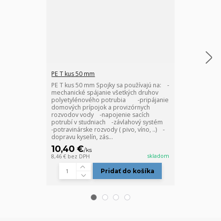
PE T kus 50 mm
PE spojka 50 
PE T kus 50 mm Spojky sa používajú na: -
PE spojka 50 
mechanické spájanie všetkých druhov
používajú na:
polyetylénového potrubia -pripájanie
prípojok a pr
domových prípojok a provizórnych
-napojenie sa
rozvodov vody -napojenie sacích
kompletitáciu
potrubí v studniach -závlahový systém
potravinárske r
-potravinárske rozvody ( pivo, víno, ..) -
dopravu kyselí
dopravu kyselín, zás...
priemyselné ro
10,40 €
6,30 €
/
ks
/
ks
skladom
8,46 €
bez DPH
5,12 €
bez DPH
Pridať do košíka