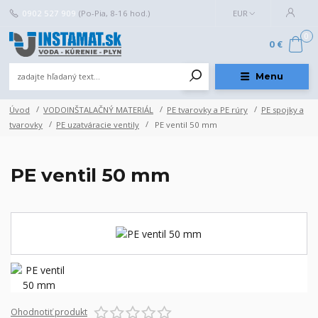
0902 527 909
(Po-Pia, 8-16 hod.)
EUR
0
0 €
Menu
Úvod
VODOINŠTALAČNÝ MATERIÁL
PE tvarovky a PE rúry
PE spojky a
tvarovky
PE uzatváracie ventily
PE ventil 50 mm
PE ventil 50 mm
Ohodnotiť produkt