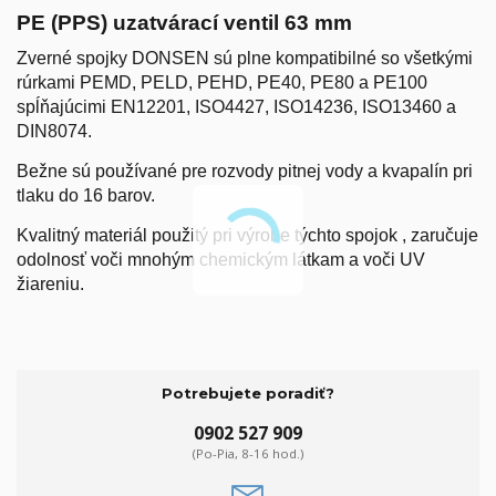
PE (PPS) uzatvárací ventil 63 mm
Zverné spojky DONSEN sú plne kompatibilné so všetkými
rúrkami PEMD, PELD, PEHD, PE40, PE80 a PE100
spĺňajúcimi EN12201, ISO4427, ISO14236, ISO13460 a
DIN8074.
Bežne sú používané pre rozvody pitnej vody a kvapalín pri
tlaku do 16 barov.
Kvalitný materiál použitý pri výrobe týchto spojok , zaručuje
odolnosť voči mnohým chemickým látkam a voči UV
žiareniu.
Potrebujete poradiť?
0902 527 909
(Po-Pia, 8-16 hod.)