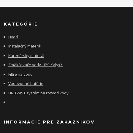
KATEGÓRIE
Úvod
Inštalačný materál
Kúrenársky materál
Zmäkčovače vody - IPS KalyxX
Filtre na vodu
Vodovodné batérie
UNITWIST systém na rozvod vody
INFORMÁCIE PRE ZÁKAZNÍKOV