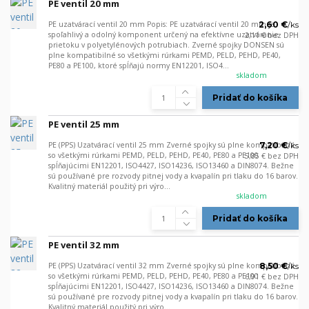
PE ventil 20 mm
PE uzatvárací ventil 20 mm Popis: PE uzatvárací ventil 20 mm je
2,60 €
/
ks
spoľahlivý a odolný komponent určený na efektívne uzatváranie
2,11 €
bez DPH
prietoku v polyetylénových potrubiach. Zverné spojky DONSEN sú
plne kompatibilné so všetkými rúrkami PEMD, PELD, PEHD, PE40,
PE80 a PE100, ktoré spĺňajú normy EN12201, ISO4...
skladom
Pridať do košíka
PE ventil 25 mm
PE (PPS) Uzatvárací ventil 25 mm Zverné spojky sú plne kompatibilné
7,20 €
/
ks
so všetkými rúrkami PEMD, PELD, PEHD, PE40, PE80 a PE100
5,85 €
bez DPH
spĺňajúcimi EN12201, ISO4427, ISO14236, ISO13460 a DIN8074. Bežne
sú používané pre rozvody pitnej vody a kvapalín pri tlaku do 16 barov.
Kvalitný materiál použitý pri výro...
skladom
Pridať do košíka
PE ventil 32 mm
PE (PPS) Uzatvárací ventil 32 mm Zverné spojky sú plne kompatibilné
8,50 €
/
ks
so všetkými rúrkami PEMD, PELD, PEHD, PE40, PE80 a PE100
6,91 €
bez DPH
spĺňajúcimi EN12201, ISO4427, ISO14236, ISO13460 a DIN8074. Bežne
sú používané pre rozvody pitnej vody a kvapalín pri tlaku do 16 barov.
Kvalitný materiál použitý pri výro...