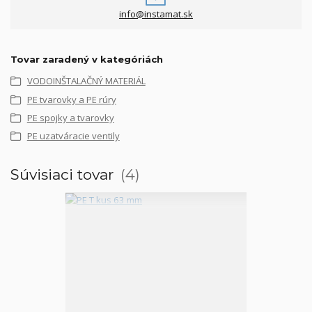
info@instamat.sk
Tovar zaradený v kategóriách
VODOINŠTALAČNÝ MATERIÁL
PE tvarovky a PE rúry
PE spojky a tvarovky
PE uzatváracie ventily
Súvisiaci tovar
4