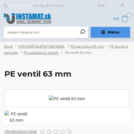
0902 527 909
(Po-Pia, 8-16 hod.)
EUR
0
0 €
Menu
Úvod
VODOINŠTALAČNÝ MATERIÁL
PE tvarovky a PE rúry
PE spojky a
tvarovky
PE uzatváracie ventily
PE ventil 63 mm
PE ventil 63 mm
Ohodnotiť produkt