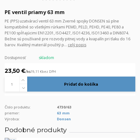
PE ventil priamy 63 mm
PE (PPS) uzatvárací ventil 63 mm Zverné spojky DONSEN sú plne
kompatibilné so všetkými rúrkami PEMD, PELD, PEHD, PE40, PE80 a
PE100 spĺňajúcimi EN12201, ISO4427, ISO14236, ISO13460 a DIN8074.
Bežne sú používané pre rozvody pitnej vody a kvapalín pri tlaku do 16
barov. Kvalitný materiál použitý p...
celý popis
Dostupnosť
skladom
23,50 €
/
ks
19,11 €
bez DPH
Pridať do košíka
Číslo produktu:
4730/63
priemer:
63 mm
Výrobca:
Donsen
Podobné produkty