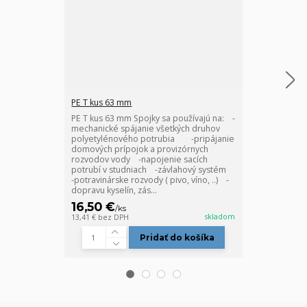
PE T kus 63 mm
PE spojka 63 
PE T kus 63 mm Spojky sa používajú na: -
PE spojka 63 
mechanické spájanie všetkých druhov
používajú na:
polyetylénového potrubia -pripájanie
prípojok a pr
domových prípojok a provizórnych
-napojenie sa
rozvodov vody -napojenie sacích
kompletitáciu
potrubí v studniach -závlahový systém
potravinárske r
-potravinárske rozvody ( pivo, víno, ..) -
dopravu kyselí
dopravu kyselín, zás...
priemyselné ro
16,50 €
11,70 €
/
ks
/
ks
skladom
13,41 €
bez DPH
9,51 €
bez DPH
Pridať do košíka