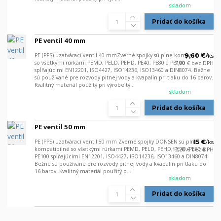
skladom
Pridať do košíka
PE ventil 40 mm
PE (PPS) uzatvárací ventil 40 mmZverné spojky sú plne kompatibilné
9,60 €
/
ks
so všetkými rúrkami PEMD, PELD, PEHD, PE40, PE80 a PE100
7,80 €
bez DPH
spĺňajúcimi EN12201, ISO4427, ISO14236, ISO13460 a DIN8074. Bežne
sú používané pre rozvody pitnej vody a kvapalín pri tlaku do 16 barov.
Kvalitný materiál použitý pri výrobe tý...
skladom
Pridať do košíka
PE ventil 50 mm
PE (PPS) uzatvárací ventil 50 mm Zverné spojky DONSEN sú plne
15 €
/
ks
kompatibilné so všetkými rúrkami PEMD, PELD, PEHD, PE40, PE80 a
12,20 €
bez DPH
PE100 spĺňajúcimi EN12201, ISO4427, ISO14236, ISO13460 a DIN8074.
Bežne sú používané pre rozvody pitnej vody a kvapalín pri tlaku do
16 barov. Kvalitný materiál použitý p...
skladom
Pridať do košíka