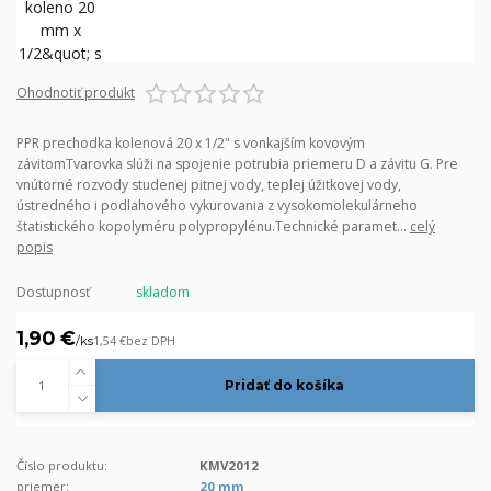
Ohodnotiť produkt
PPR prechodka kolenová 20 x 1/2" s vonkajším kovovým
závitomTvarovka slúži na spojenie potrubia priemeru D a závitu G. Pre
vnútorné rozvody studenej pitnej vody, teplej úžitkovej vody,
ústredného i podlahového vykurovania z vysokomolekulárneho
štatistického kopolyméru polypropylénu.Technické paramet...
celý
popis
Dostupnosť
skladom
1,90 €
/
ks
1,54 €
bez DPH
Pridať do košíka
Číslo produktu:
KMV2012
priemer:
20 mm