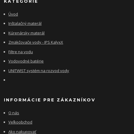
KATEGÓRIE
Úvod
Inštalačný materál
Kúrenársky materál
Zmäkčovače vody - IPS KalyxX
Filtre na vodu
Vodovodné batérie
UNITWIST systém na rozvod vody
INFORMÁCIE PRE ZÁKAZNÍKOV
O nás
Veľkoobchod
Ako nakupovať