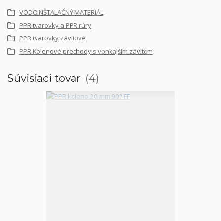
VODOINŠTALAČNÝ MATERIÁL
PPR tvarovky a PPR rúry
PPR tvarovky závitové
PPR Kolenové prechody s vonkajším závitom
Súvisiaci tovar
4