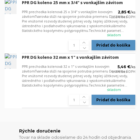
PPR DG koleno 25 mm x 3/4" s vonkajším závitom
PPR prechodka kolenová 25 x 3/4" s vonkajším kovovým
2,85 €
/
ks
závitomTvarovka slúži na spojenie potrubia priemeru D a závitu G.
2,32 €
bez DPH
Pre vnútorné rozvody studenej pitnej vody, teplej úžitkovej vody,
ústredného i podlahového vykurovania z vysokomolekulárneho
štatistického kopolyméru polypropylénu.Technické paramet...
skladom
Pridať do košíka
PPR DG koleno 32 mm x 1" s vonkajším závitom
PPR prechodka kolenová 32 x 1" s vonkajším kovovým
5,46 €
/
ks
závitomTvarovka slúži na spojenie potrubia priemeru D a závitu G.
4,44 €
bez DPH
Pre vnútorné rozvody studenej pitnej vody, teplej úžitkovej vody,
ústredného i podlahového vykurovania z vysokomolekulárneho
štatistického kopolyméru polypropylénu.Technické parametre...
skladom
Pridať do košíka
Rýchle doručenie
Tovar na sklade odosielame do 24 hodín od objednania.