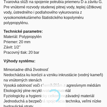
Tvarovka slúži na spojenie potrubia priemeru D a závitu G.
Pre vnútorné rozvody studenej pitnej vody, teplej úžitkovej
vody, ústredného i podlahového vykurovania z
vysokomolekulárneho štatistického kopolyméru
polypropylénu.
Technické parametre:
Materiál: Polypropylén
Priemer: 20 mm
Závit: 1/2"
Pracovný tlak: 20 bar
Výhody systému:
Mimoriadne dlhá životnosť
Nedochádza ku korózii a vzniku inkrustácie (vodný kameň)
na vnútorných stenách
Vysoká odolnosť voči chemikáliám a agresívnym médiám
Ekologický plne recyklovateľný materiál
Fyziologicky a hygienicky celkom nezávadný materiál
Jednoduchá a bezpečná spojovacia technika, veľmi nízke
hydraulické straty