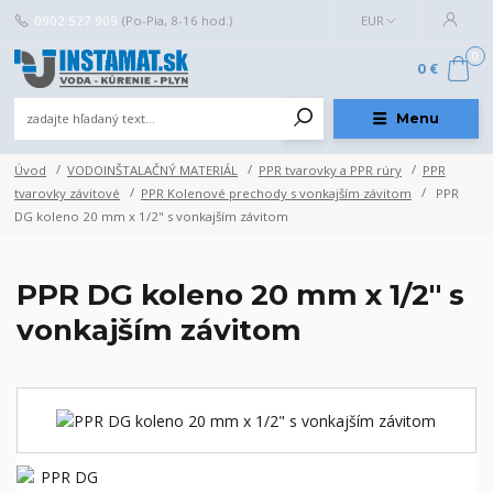
0902 527 909
(Po-Pia, 8-16 hod.)
EUR
0
0 €
Menu
Úvod
VODOINŠTALAČNÝ MATERIÁL
PPR tvarovky a PPR rúry
PPR
tvarovky závitové
PPR Kolenové prechody s vonkajším závitom
PPR
DG koleno 20 mm x 1/2" s vonkajším závitom
PPR DG koleno 20 mm x 1/2" s
vonkajším závitom