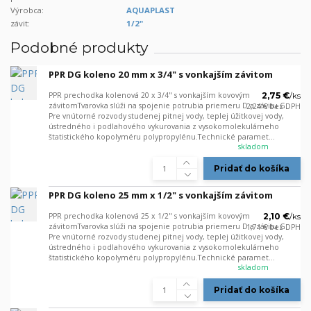
Výrobca:
AQUAPLAST
závit:
1/2"
Podobné produkty
PPR DG koleno 20 mm x 3/4" s vonkajším závitom
PPR prechodka kolenová 20 x 3/4" s vonkajším kovovým
2,75 €
/
ks
závitomTvarovka slúži na spojenie potrubia priemeru D a závitu G.
2,24 €
bez DPH
Pre vnútorné rozvody studenej pitnej vody, teplej úžitkovej vody,
ústredného i podlahového vykurovania z vysokomolekulárneho
štatistického kopolyméru polypropylénu.Technické paramet...
skladom
Pridať do košíka
PPR DG koleno 25 mm x 1/2" s vonkajším závitom
PPR prechodka kolenová 25 x 1/2" s vonkajším kovovým
2,10 €
/
ks
závitomTvarovka slúži na spojenie potrubia priemeru D a závitu G.
1,71 €
bez DPH
Pre vnútorné rozvody studenej pitnej vody, teplej úžitkovej vody,
ústredného i podlahového vykurovania z vysokomolekulárneho
štatistického kopolyméru polypropylénu.Technické paramet...
skladom
Pridať do košíka