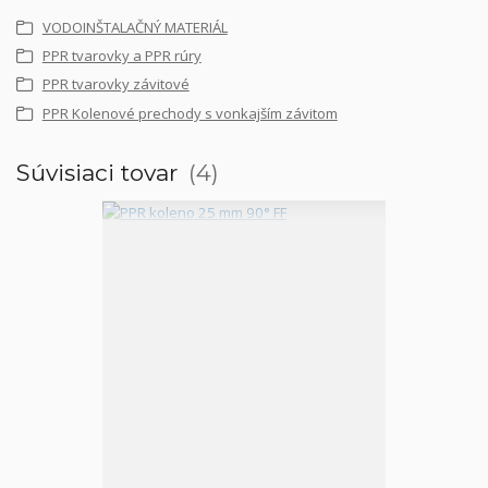
VODOINŠTALAČNÝ MATERIÁL
PPR tvarovky a PPR rúry
PPR tvarovky závitové
PPR Kolenové prechody s vonkajším závitom
Súvisiaci tovar
4