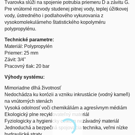
Tvarovka slúži na spojenie potrubia priemeru D a závitu G.
Pre vnútorné rozvody studenej pitnej vody, teplej úžitkovej
vody, ústredného i podlahového vykurovania z
vysokomolekulárneho štatistického kopolyméru
polypropylénu.
Technické parametre:
Materiál: Polypropylén
Priemer: 25 mm
Závit: 3/4"
Pracovný tlak: 20 bar
Výhody systému:
Mimoriadne dlhá životnosť
Nedochádza ku korózii a vzniku inkrustácie (vodný kameň)
na vnútorných stenách
Vysoká odolnosť voči chemikáliám a agresívnym médiám
Ekologický plne recyklovateľný materiál
Fyziologicky a hygienicky celkom nezávadný materiál
Jednoduchá a bezpečná spojovacia technika, veľmi nízke
hydraulické straty