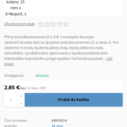
Ohodnotiť produkt
PPR prechodka kolenová 25 x 3/4" s vonkajším kovovým
závitomTvarovka slúži na spojenie potrubia priemeru D a závitu G. Pre
vnútorné rozvody studenej pitnej vody, teplej úžitkovej vody,
ústredného i podlahového vykurovania z vysokomolekulárneho
štatistického kopolyméru polypropylénu.Technické paramet...
celý
popis
Dostupnosť
skladom
2,85 €
/
ks
2,32 €
bez DPH
Pridať do košíka
Číslo produktu:
KMV2534
priemer:
25 mm