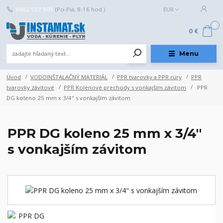
0902 527 909
(Po-Pia, 8-16 hod.)
EUR
0
0 €
Menu
Úvod
VODOINŠTALAČNÝ MATERIÁL
PPR tvarovky a PPR rúry
PPR
tvarovky závitové
PPR Kolenové prechody s vonkajším závitom
PPR
DG koleno 25 mm x 3/4" s vonkajším závitom
PPR DG koleno 25 mm x 3/4"
s vonkajším závitom