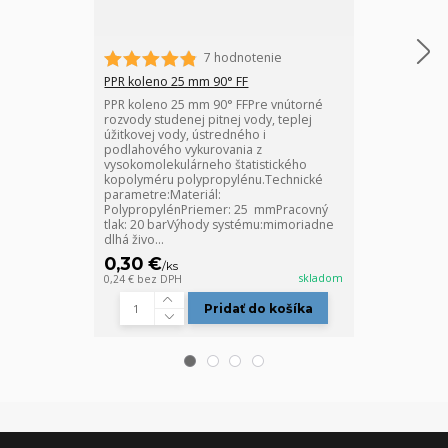
7 hodnotenie
PPR koleno 25 mm 90° FF
PPR guľový ven
PPR koleno 25 mm 90° FFPre vnútorné
PPR guľový koh
rozvody studenej pitnej vody, teplej
mm.Použitie: p
úžitkovej vody, ústredného i
studenej úžitk
podlahového vykurovania z
nezávadnosť pr
vysokomolekulárneho štatistického
(Atestácia pre
kopolyméru polypropylénu.Technické
montáž.Spájan
parametre:Materiál:
zváraním.Cert
PolypropylénPriemer: 25 mmPracovný
24 mesiacov
tlak: 20 barVýhody systému:mimoriadne
dlhá živo...
0,30 €
6,50 €
/
ks
/
ks
skladom
0,24 €
bez DPH
5,28 €
bez DPH
Pridať do košíka