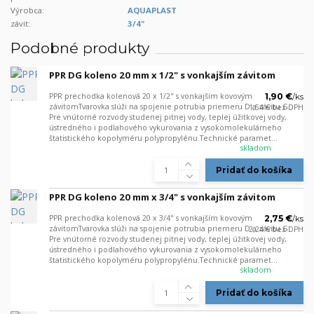
Výrobca:
AQUAPLAST
závit:
3/4"
Podobné produkty
PPR DG koleno 20 mm x 1/2" s vonkajším závitom
PPR prechodka kolenová 20 x 1/2" s vonkajším kovovým
1,90 €
/
ks
závitomTvarovka slúži na spojenie potrubia priemeru D a závitu G.
1,54 €
bez DPH
Pre vnútorné rozvody studenej pitnej vody, teplej úžitkovej vody,
ústredného i podlahového vykurovania z vysokomolekulárneho
štatistického kopolyméru polypropylénu.Technické paramet...
skladom
Pridať do košíka
PPR DG koleno 20 mm x 3/4" s vonkajším závitom
PPR prechodka kolenová 20 x 3/4" s vonkajším kovovým
2,75 €
/
ks
závitomTvarovka slúži na spojenie potrubia priemeru D a závitu G.
2,24 €
bez DPH
Pre vnútorné rozvody studenej pitnej vody, teplej úžitkovej vody,
ústredného i podlahového vykurovania z vysokomolekulárneho
štatistického kopolyméru polypropylénu.Technické paramet...
skladom
Pridať do košíka