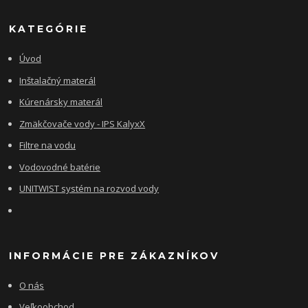
KATEGÓRIE
Úvod
Inštalačný materál
Kúrenársky materál
Zmäkčovače vody - IPS KalyxX
Filtre na vodu
Vodovodné batérie
UNITWIST systém na rozvod vody
INFORMÁCIE PRE ZÁKAZNÍKOV
O nás
Veľkoobchod