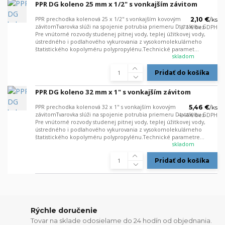
PPR DG koleno 25 mm x 1/2" s vonkajším závitom
PPR prechodka kolenová 25 x 1/2" s vonkajším kovovým
2,10 €
/
ks
závitomTvarovka slúži na spojenie potrubia priemeru D a závitu G.
1,71 €
bez DPH
Pre vnútorné rozvody studenej pitnej vody, teplej úžitkovej vody,
ústredného i podlahového vykurovania z vysokomolekulárneho
štatistického kopolyméru polypropylénu.Technické paramet...
skladom
Pridať do košíka
PPR DG koleno 32 mm x 1" s vonkajším závitom
PPR prechodka kolenová 32 x 1" s vonkajším kovovým
5,46 €
/
ks
závitomTvarovka slúži na spojenie potrubia priemeru D a závitu G.
4,44 €
bez DPH
Pre vnútorné rozvody studenej pitnej vody, teplej úžitkovej vody,
ústredného i podlahového vykurovania z vysokomolekulárneho
štatistického kopolyméru polypropylénu.Technické parametre...
skladom
Pridať do košíka
Rýchle doručenie
Tovar na sklade odosielame do 24 hodín od objednania.