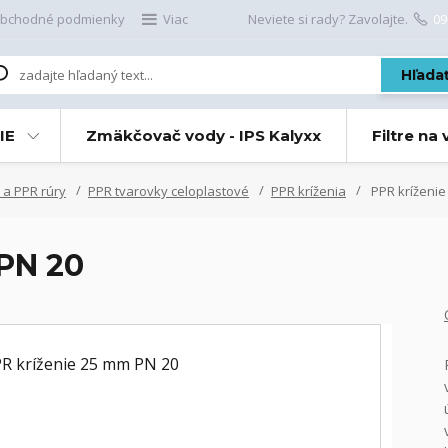
bchodné podmienky
Viac
Neviete si rady? Zavolajte.
09
Hľada
IE
Zmäkčovač vody - IPS Kalyxx
Filtre na
 a PPR rúry
PPR tvarovky celoplastové
PPR kríženia
PPR kríženie
PN 20