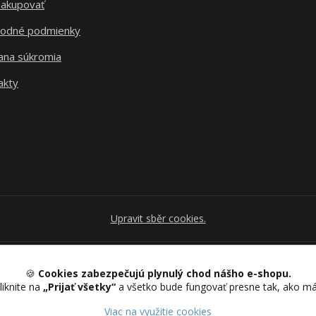
nakupovať
odné podmienky
ana súkromia
akty
Upravit sběr cookies.
🍪
Cookies zabezpečujú plynulý chod nášho e-shopu.
Vytvorené na
Eshop-rychlo.sk
liknite na
„Prijať všetky“
a všetko bude fungovať presne tak, ako m
Viac na využitie cookies