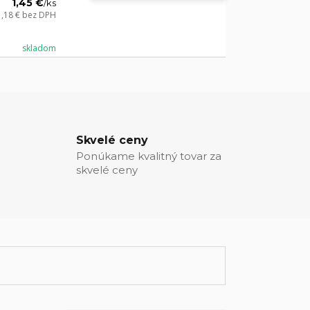
1,45 €
/
ks
1,18 €
bez DPH
skladom
Skvelé ceny
Ponúkame kvalitný tovar za
skvelé ceny