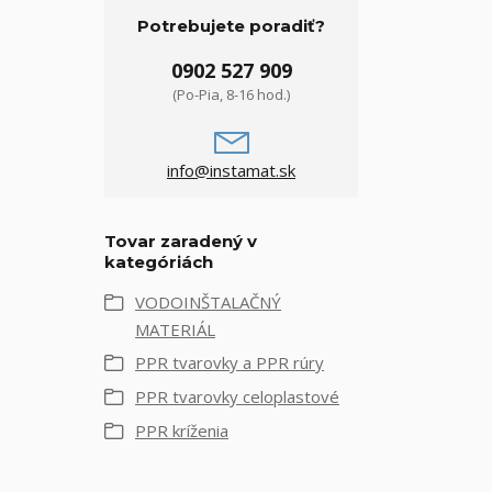
Potrebujete poradiť?
0902 527 909
(Po-Pia, 8-16 hod.)
info@instamat.sk
Tovar zaradený v
kategóriách
VODOINŠTALAČNÝ
MATERIÁL
PPR tvarovky a PPR rúry
PPR tvarovky celoplastové
PPR kríženia