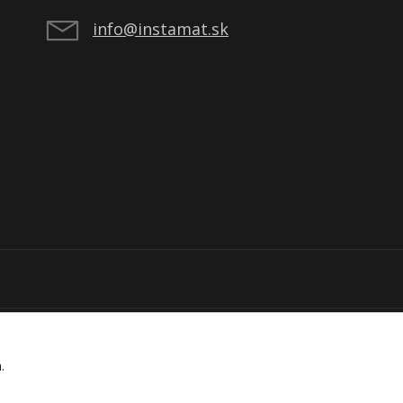
info@instamat.sk
á.