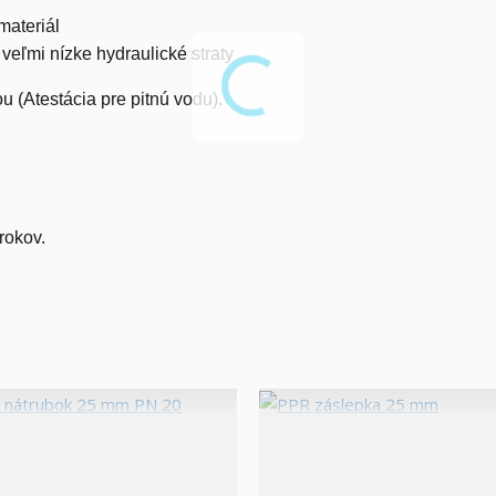
materiál
eľmi nízke hydraulické straty
 (Atestácia pre pitnú vodu).
rokov.