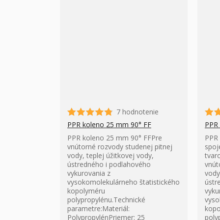
7 hodnotenie
PPR koleno 25 mm 90° FF
PPR 
PPR koleno 25 mm 90° FFPre
PPR 
vnútorné rozvody studenej pitnej
spoj
vody, teplej úžitkovej vody,
tvar
ústredného i podlahového
vnút
vykurovania z
vody
vysokomolekulárneho štatistického
ústr
kopolyméru
vyku
polypropylénu.Technické
vyso
parametre:Materiál:
kopo
PolypropylénPriemer: 25
poly