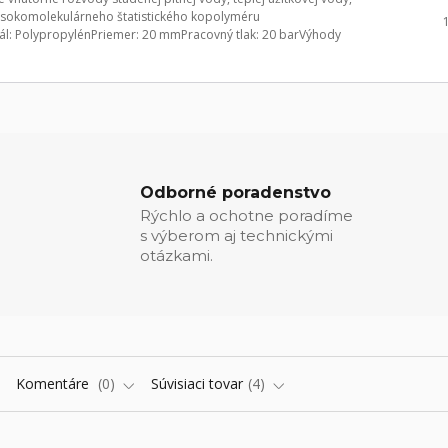
ysokomolekulárneho štatistického kopolyméru
ál: PolypropylénPriemer: 20 mmPracovný tlak: 20 barVýhody
Odborné poradenstvo
Rýchlo a ochotne poradíme
s výberom aj technickými
otázkami.
Komentáre
0
Súvisiaci tovar
4