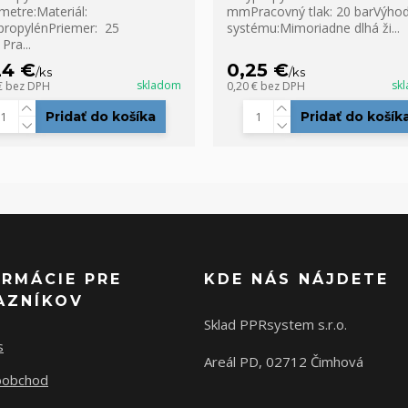
metre:Materiál:
mmPracovný tlak: 20 barVýho
propylénPriemer: 25
systému:Mimoriadne dlhá ži...
ra...
24 €
0,25 €
/
ks
/
ks
skladom
sk
€
bez DPH
0,20 €
bez DPH
Pridať do košíka
Pridať do košík
ORMÁCIE PRE
KDE NÁS NÁJDETE
AZNÍKOV
Sklad PPRsystem s.r.o.
s
Areál PD, 02712 Čimhová
oobchod