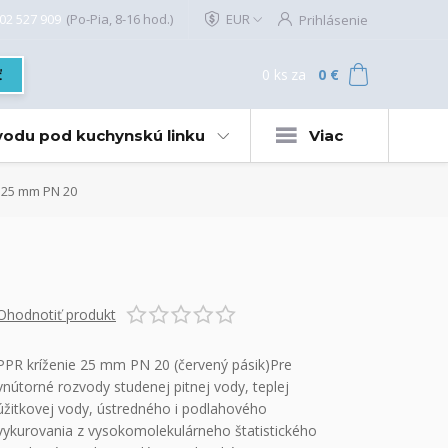
02 527 909
(Po-Pia, 8-16 hod.)
EUR
Prihlásenie
0
ks
za
0 €
ť
 vodu pod kuchynskú linku
Viac
 25 mm PN 20
Ohodnotiť produkt
PPR kríženie 25 mm PN 20 (červený pásik)Pre
vnútorné rozvody studenej pitnej vody, teplej
úžitkovej vody, ústredného i podlahového
vykurovania z vysokomolekulárneho štatistického