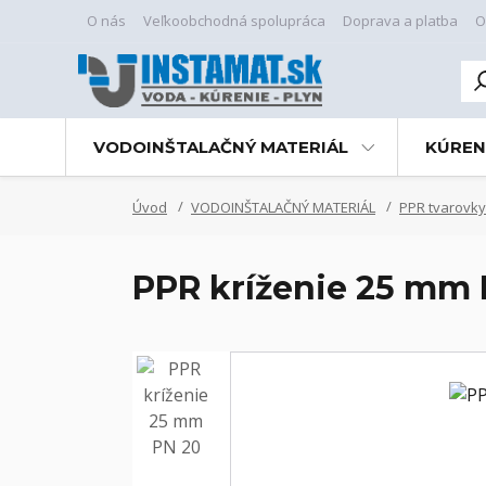
O nás
Veľkoobchodná spolupráca
Doprava a platba
O
VODOINŠTALAČNÝ MATERIÁL
KÚREN
Úvod
VODOINŠTALAČNÝ MATERIÁL
PPR tvarovky
PPR kríženie 25 mm 