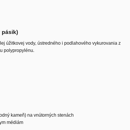
 pásik)
plej úžitkovej vody, ústredného i podlahového vykurovania z
u polypropylénu.
(vodný kameň) na vnútorných stenách
vnym médiám