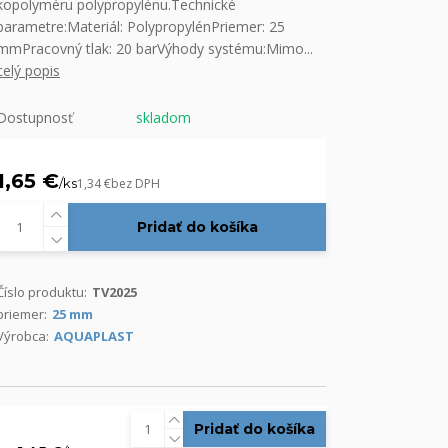
kopolyméru polypropylénu.Technické
parametre:Materiál: PolypropylénPriemer: 25
mmPracovný tlak: 20 barVýhody systému:Mimo...
celý popis
Dostupnosť
skladom
1,65 €
/
ks
1,34 €
bez DPH
Pridať do košíka
Číslo produktu:
TV2025
priemer:
25 mm
Výrobca:
AQUAPLAST
Pridať do košíka