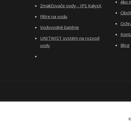
Ako 
Zmäkčovače vody - IPS KalyxX
Obch
Filtre na vodu
Ochr
Vodovodné batérie
Kont
UNITWIST systém na rozvod
Blog
vody
K