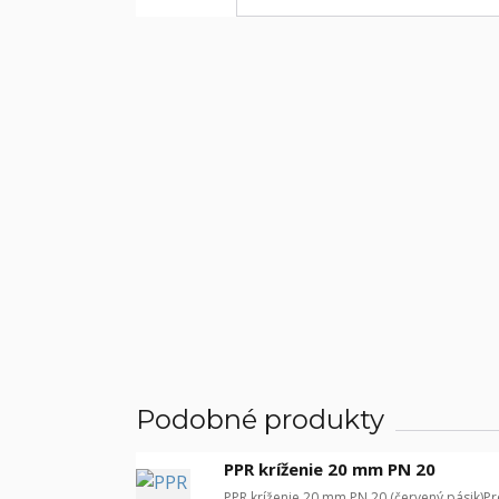
Podobné produkty
PPR kríženie 20 mm PN 20
PPR kríženie 20 mm PN 20 (červený pásik)Pre