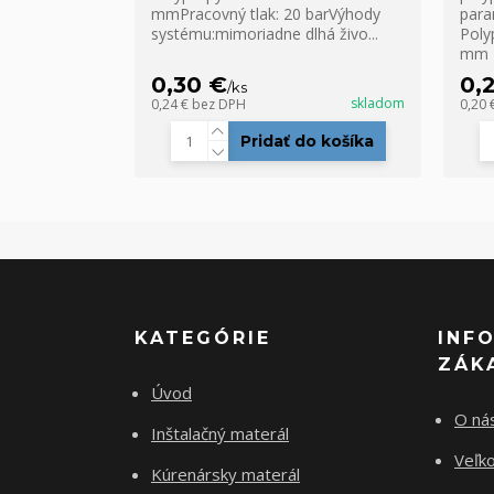
mmPracovný tlak: 20 barVýhody
para
systému:mimoriadne dlhá živo...
Poly
mm P
0,30 €
0,
/
ks
skladom
0,24 €
bez DPH
0,20 
Pridať do košíka
KATEGÓRIE
INF
ZÁK
Úvod
O ná
Inštalačný materál
Veľk
Kúrenársky materál