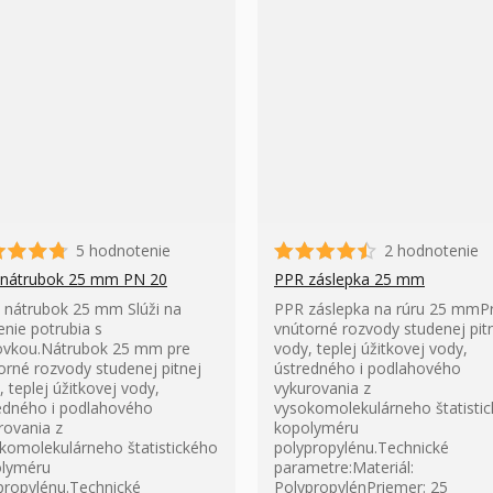
5 hodnotenie
2 hodnotenie
nátrubok 25 mm PN 20
PPR záslepka 25 mm
nátrubok 25 mm Slúži na
PPR záslepka na rúru 25 mmP
enie potrubia s
vnútorné rozvody studenej pit
ovkou.Nátrubok 25 mm pre
vody, teplej úžitkovej vody,
orné rozvody studenej pitnej
ústredného i podlahového
, teplej úžitkovej vody,
vykurovania z
edného i podlahového
vysokomolekulárneho štatisti
rovania z
kopolyméru
komolekulárneho štatistického
polypropylénu.Technické
lyméru
parametre:Materiál:
propylénu.Technické
PolypropylénPriemer: 25