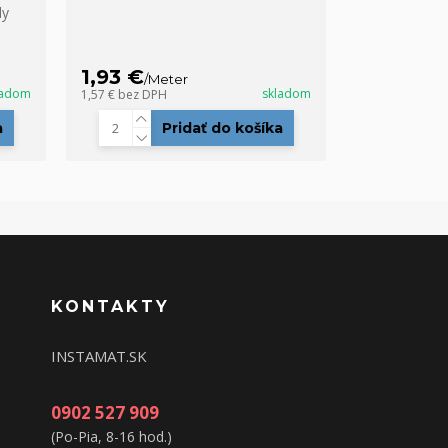
dy
1,93 €
/
Meter
ladom
skladom
1,57 €
bez DPH
a
Pridať do košíka
KONTAKTY
INSTAMAT.SK
0902 527 909
(Po-Pia, 8-16 hod.)