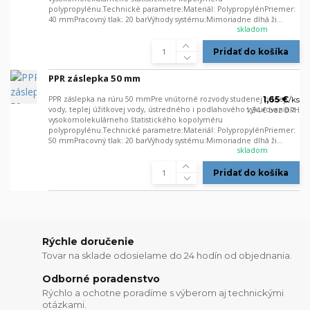
polypropylénu.Technické parametre:Materiál: PolypropylénPriemer:
40 mmPracovný tlak: 20 barVýhody systému:Mimoriadne dlhá ži...
skladom
Pridať do košíka
PPR záslepka 50 mm
PPR záslepka na rúru 50 mmPre vnútorné rozvody studenej pitnej
1,65 €
/
ks
vody, teplej úžitkovej vody, ústredného i podlahového vykurovania z
1,34 €
bez DPH
vysokomolekulárneho štatistického kopolyméru
polypropylénu.Technické parametre:Materiál: PolypropylénPriemer:
50 mmPracovný tlak: 20 barVýhody systému:Mimoriadne dlhá ži...
skladom
Pridať do košíka
Rýchle doručenie
Tovar na sklade odosielame do 24 hodín od objednania.
Odborné poradenstvo
Rýchlo a ochotne poradíme s výberom aj technickými
otázkami.