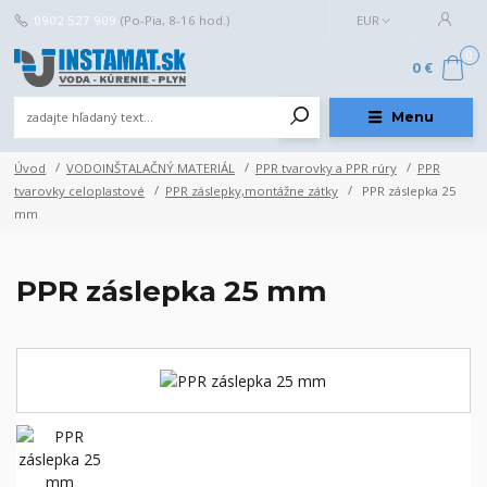
0902 527 909
(Po-Pia, 8-16 hod.)
EUR
0
0 €
Menu
Úvod
VODOINŠTALAČNÝ MATERIÁL
PPR tvarovky a PPR rúry
PPR
tvarovky celoplastové
PPR záslepky,montážne zátky
PPR záslepka 25
mm
PPR záslepka 25 mm