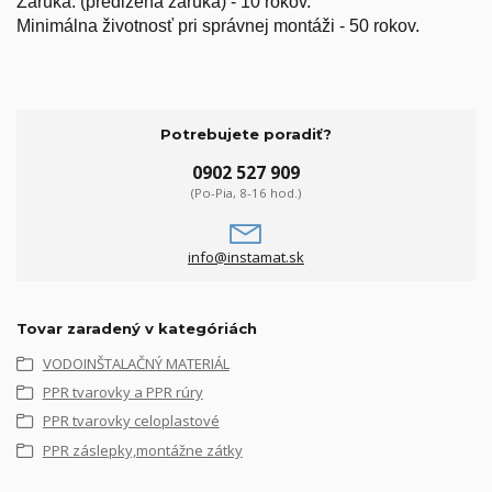
Záruka: (predĺžená záruka) - 10 rokov.
Minimálna životnosť pri správnej montáži - 50 rokov.
Potrebujete poradiť?
0902 527 909
(Po-Pia, 8-16 hod.)
info@instamat.sk
Tovar zaradený v kategóriách
VODOINŠTALAČNÝ MATERIÁL
PPR tvarovky a PPR rúry
PPR tvarovky celoplastové
PPR záslepky,montážne zátky