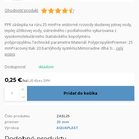
Ohodnotiť produkt
PPR záslepka na rúru 25 mmPre vnútorné rozvody studenej pitnej vody,
teplej úžitkovej vody, ústredného i podlahového vykurovania z
vysokomolekulárneho štatistického kopolyméru
polypropylénu.Technické parametre:Materiál: PolypropylénPriemer: 25
mmPracovný tlak: 20 barVýhody systému:Mimoriadne dlhá ži...
celý
popis
Dostupnosť
skladom
0,25 €
/
ks
0,20 €
bez DPH
Pridať do košíka
Číslo produktu:
ZASL25
priemer:
25 mm
Výrobca:
AQUAPLAST
Podobné produkty