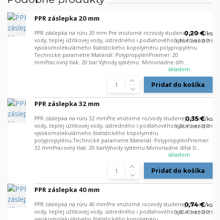
PPR záslepka 20 mm
PPR záslepka na rúru 20 mm Pre vnútorné rozvody studenej pitnej
0,20 €
/
ks
vody, teplej úžitkovej vody, ústredného i podlahového vykurovania z
0,16 €
bez DPH
vysokomolekulárneho štatistického kopolyméru polypropylénu.
Technické parametre:Materiál: PolypropylénPriemer: 20
mmPracovný tlak: 20 bar Výhody systému: Mimoriadne dlh...
skladom
Pridať do košíka
PPR záslepka 32 mm
PPR záslepka na rúru 32 mmPre vnútorné rozvody studenej pitnej
0,35 €
/
ks
vody, teplej úžitkovej vody, ústredného i podlahového vykurovania z
0,28 €
bez DPH
vysokomolekulárneho štatistického kopolyméru
polypropylénu.Technické parametre:Materiál: PolypropylénPriemer:
32 mmPracovný tlak: 20 barVýhody systému:Mimoriadne dlhá ži...
skladom
Pridať do košíka
PPR záslepka 40 mm
PPR záslepka na rúru 40 mmPre vnútorné rozvody studenej pitnej
0,74 €
/
ks
vody, teplej úžitkovej vody, ústredného i podlahového vykurovania z
0,60 €
bez DPH
vysokomolekulárneho štatistického kopolyméru