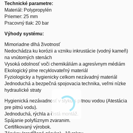
Technické parametre:
Materiál: Polypropylén
Priemer: 25 mm
Pracovný tlak: 20 bar
Výhody systému:
Mimoriadne dlhá životnosť
Nedochádza ku korózii a vzniku inkrustácie (vodný kameň)
na vnútorných stenách
Vysoká odolnosť voči chemikáliám a agresívnym médiám
Ekologický plne recyklovateľný materiál
Fyziologicky a hygienicky celkom nezávadný materiál
Jednoduchá a bezpečná spojovacia technika, veľmi nízke
hydraulické straty
Hygienická nezávadnosť v styku s pitnou vodou (Atestácia
pre pitnú vodu).
Jednoduchá, rýchla a čistá montáž.
Spájanie polyfúznym zváraním.
Certifikovaný výrobok.