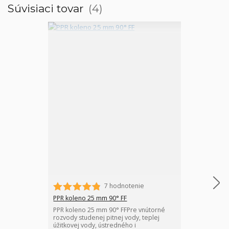
Súvisiaci tovar
4
7 hodnotenie
PPR koleno 25 mm 90° FF
PPR nátrubok 
PPR koleno 25 mm 90° FFPre vnútorné
PPR nátrubok 
rozvody studenej pitnej vody, teplej
potrubia s tv
úžitkovej vody, ústredného i
pre vnútorné 