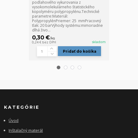
podlahového vykurovania z
vody, teplej ú
vysokomolekulárneho štatistického
podlahového v
kopolyméru polypropylénu.Technické
vysokomolekul
parametre:Materiál:
kopolyméru p
PolypropylénPriemer: 25 mmPracovný
parametre:Mat
tlak: 20 barVýhody systému:mimoriadne
PolypropylénP
dlhá živo...
0,30 €
0,24 €
/
ks
/
ks
skladom
0,24 €
bez DPH
0,20 €
bez DPH
Pridať do košíka
KATEGÓRIE
Úvod
Inštalačný materál