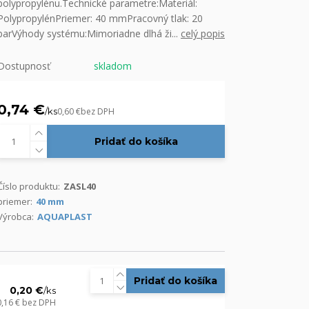
polypropylénu.Technické parametre:Materiál:
PolypropylénPriemer: 40 mmPracovný tlak: 20
barVýhody systému:Mimoriadne dlhá ži...
celý popis
Dostupnosť
skladom
0,74 €
/
ks
0,60 €
bez DPH
Pridať do košíka
Číslo produktu:
ZASL40
priemer:
40 mm
Výrobca:
AQUAPLAST
Pridať do košíka
0,20 €
/
ks
0,16 €
bez DPH