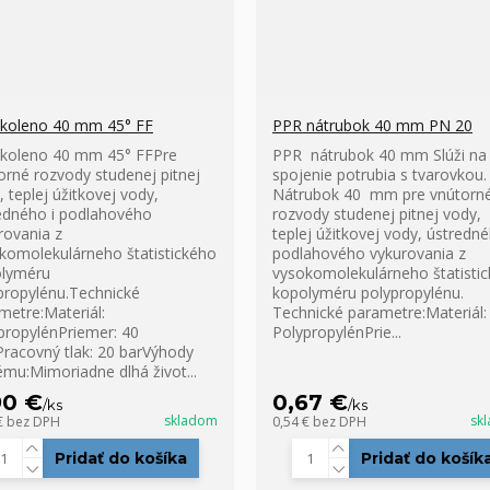
koleno 40 mm 45° FF
PPR nátrubok 40 mm PN 20
koleno 40 mm 45° FFPre
PPR nátrubok 40 mm Slúži na
orné rozvody studenej pitnej
spojenie potrubia s tvarovkou.
, teplej úžitkovej vody,
Nátrubok 40 mm pre vnútorn
edného i podlahového
rozvody studenej pitnej vody,
rovania z
teplej úžitkovej vody, ústredné
komolekulárneho štatistického
podlahového vykurovania z
lyméru
vysokomolekulárneho štatisti
propylénu.Technické
kopolyméru polypropylénu.
metre:Materiál:
Technické parametre:Materiál:
propylénPriemer: 40
PolypropylénPrie...
acovný tlak: 20 barVýhody
ému:Mimoriadne dlhá život...
90 €
0,67 €
/
ks
/
ks
skladom
sk
€
bez DPH
0,54 €
bez DPH
Pridať do košíka
Pridať do košík