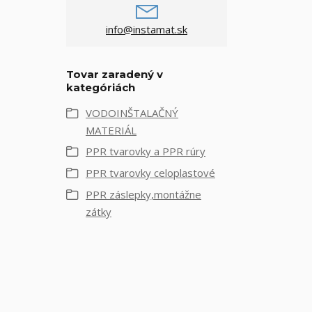
info@instamat.sk
Tovar zaradený v
kategóriách
VODOINŠTALAČNÝ
MATERIÁL
PPR tvarovky a PPR rúry
PPR tvarovky celoplastové
PPR záslepky,montážne
zátky