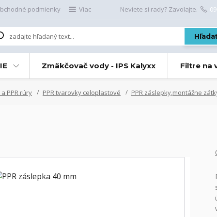
bchodné podmienky
Viac
Neviete si rady? Zavolajte.
09
Hľada
IE
Zmäkčovač vody - IPS Kalyxx
Filtre na
 a PPR rúry
PPR tvarovky celoplastové
PPR záslepky,montážne zátk
m