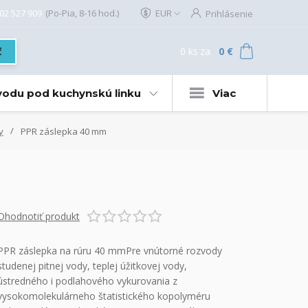
02 527 909
(Po-Pia, 8-16 hod.)
EUR
Prihlásenie
0
ks
za
0 €
ť
 vodu pod kuchynskú linku
Viac
y
PPR záslepka 40 mm
Ohodnotiť produkt
PPR záslepka na rúru 40 mmPre vnútorné rozvody
studenej pitnej vody, teplej úžitkovej vody,
ústredného i podlahového vykurovania z
vysokomolekulárneho štatistického kopolyméru