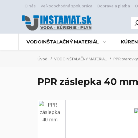
O nás
Veľkoobchodná spolupráca
Doprava a platba
O
VODOINŠTALAČNÝ MATERIÁL
KÚREN
Úvod
VODOINŠTALAČNÝ MATERIÁL
PPR tvarovky
PPR záslepka 40 m