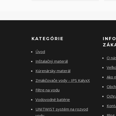
KATEGÓRIE
INF
ZÁK
Úvod
O ná
Inštalačný materál
Veľk
Kúrenársky materál
Ako 
Zmäkčovače vody - IPS KalyxX
Obch
Filtre na vodu
Ochr
Vodovodné batérie
Kont
UNITWIST systém na rozvod
Blog
vody