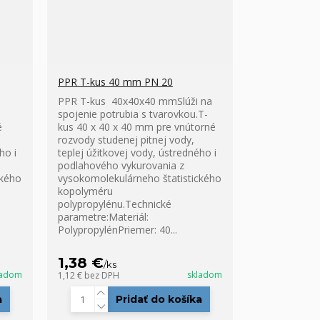
PPR T-kus 40 mm PN 20
PPR T-kus 40x40x40 mmSlúži na
spojenie potrubia s tvarovkou.T-
é
kus 40 x 40 x 40 mm pre vnútorné
rozvody studenej pitnej vody,
ho i
teplej úžitkovej vody, ústredného i
podlahového vykurovania z
ckého
vysokomolekulárneho štatistického
kopolyméru
polypropylénu.Technické
parametre:Materiál:
PolypropylénPriemer: 40...
1,38 €
/
ks
ladom
skladom
1,12 €
bez DPH
a
Pridať do košíka