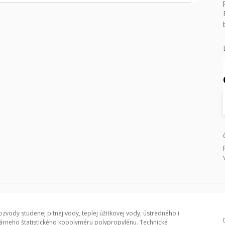
zvody studenej pitnej vody, teplej úžitkovej vody, ústredného i
rneho štatistického kopolyméru polypropylénu. Technické