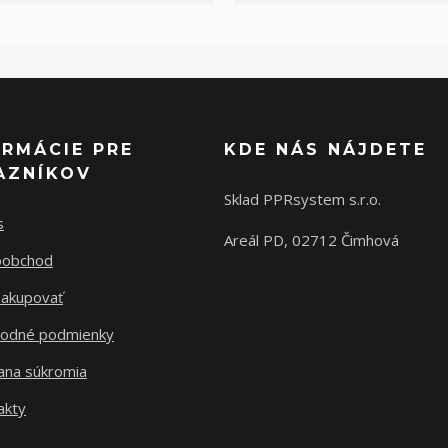
ORMÁCIE PRE
KDE NÁS NÁJDETE
AZNÍKOV
Sklad PPRsystem s.r.o.
s
Areál PD, 02712 Čimhová
oobchod
nakupovať
odné podmienky
ana súkromia
akty