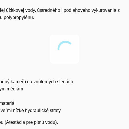
plej úžitkovej vody, ústredného i podlahového vykurovania z
u polypropylénu.
(vodný kameň) na vnútorných stenách
vnym médiám
materiál
eľmi nízke hydraulické straty
 (Atestácia pre pitnú vodu).