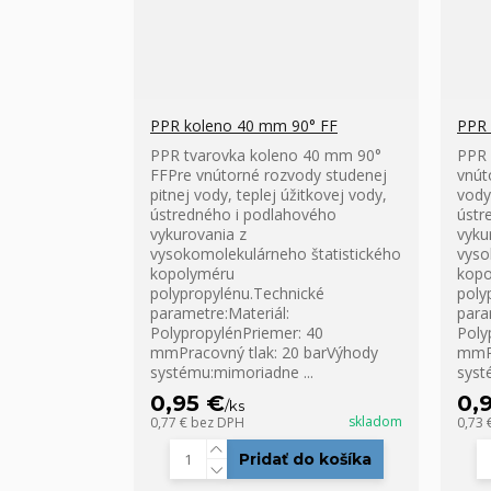
PPR koleno 40 mm 90° FF
PPR 
PPR tvarovka koleno 40 mm 90°
PPR 
FFPre vnútorné rozvody studenej
vnút
pitnej vody, teplej úžitkovej vody,
vody
ústredného i podlahového
ústr
vykurovania z
vyku
vysokomolekulárneho štatistického
vyso
kopolyméru
kopo
polypropylénu.Technické
poly
parametre:Materiál:
para
PolypropylénPriemer: 40
Poly
mmPracovný tlak: 20 barVýhody
mmPr
systému:mimoriadne ...
syst
0,95 €
0,
/
ks
skladom
0,77 €
bez DPH
0,73 
Pridať do košíka