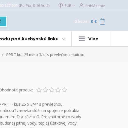
02 527 909
(Po-Pia, 8-16 hod.)
EUR
Prihlásenie
0
ks
za
0 €
ť
 vodu pod kuchynskú linku
Viac
PPR T-kus 25 mm x 3/4" s prevlečnou maticou
Ohodnotiť produkt
PPR T - kus 25 x 3/4" s prevlečnou
maticouTvarovka slúži na spojenie potrubia
priemeru D a závitu G. Pre vnútorné rozvody
studenej pitnej vody, teplej úžitkovej vody,