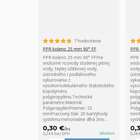
7 hodnotenie
PPR koleno 25 mm 90° FF
PPR 
PPR koleno 25 mm 90° FFPre
PPR 
vnútorné rozvody studenej pitnej
vnút
vody, teplej úžitkovej vody,
vody
ústredného i podlahového
ústr
vykurovania z
vyku
vysokomolekulárneho štatistického
vyso
kopolyméru
kopo
polypropylénu.Technické
poly
parametre:Materiál:
para
PolypropylénPriemer: 25
Poly
mmPracovný tlak: 20 barVýhody
mmPr
systému:mimoriadne dlhá živo...
syst
0,30 €
0,
/
ks
skladom
0,24 €
bez DPH
0,28 