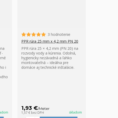
3 hodnotenie
PPR rúra 25 mm x 4,2 mm PN 20
 na
PPR rúra 25 × 4,2 mm (PN 20) na
T-
rozvody vody a kúrenia. Odolná,
orné
hygienicky nezávadná a ľahko
montovateľná – ideálna pre
ho i
domáce aj technické inštalácie.
ckého
1,93 €
/
Meter
ladom
skladom
1,57 €
bez DPH