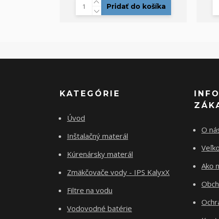
Pridať do košíka
KATEGÓRIE
INF
ZÁK
Úvod
O ná
Inštalačný materál
Veľk
Kúrenársky materál
Ako 
Zmäkčovače vody - IPS KalyxX
Obch
Filtre na vodu
Ochr
Vodovodné batérie