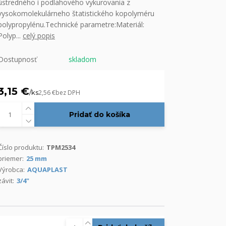
ústredného i podlahového vykurovania z
vysokomolekulárneho štatistického kopolyméru
polypropylénu.Technické parametre:Materiál:
Polyp...
celý popis
Dostupnosť
skladom
3,15 €
/
ks
2,56 €
bez DPH
Pridať do košíka
Číslo produktu:
TPM2534
priemer:
25 mm
Výrobca:
AQUAPLAST
závit:
3/4"