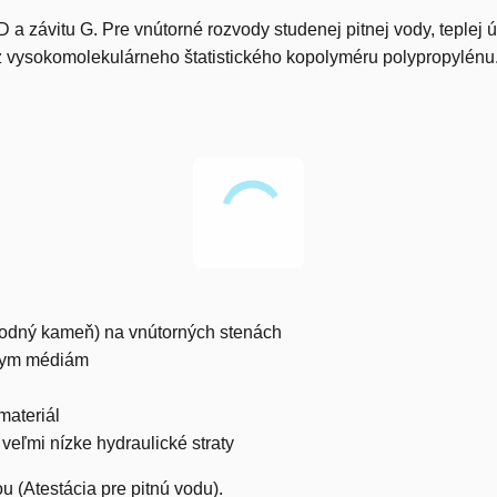
 a závitu G. Pre vnútorné rozvody studenej pitnej vody, teplej ú
z vysokomolekulárneho štatistického kopolyméru polypropylénu
(vodný kameň) na vnútorných stenách
vnym médiám
materiál
eľmi nízke hydraulické straty
 (Atestácia pre pitnú vodu).