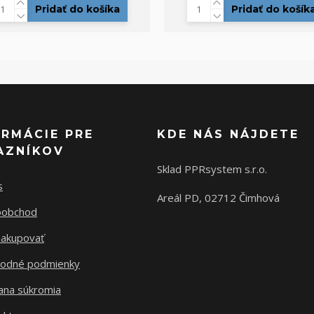
Pridať do košíka
Pridať do košík
ORMÁCIE PRE
KDE NÁS NÁJDETE
AZNÍKOV
Sklad PPRsystem s.r.o.
s
Areál PD, 02712 Čimhová
oobchod
nakupovať
odné podmienky
ana súkromia