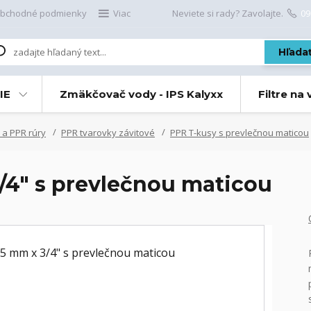
bchodné podmienky
Viac
Neviete si rady? Zavolajte.
09
Hľada
IE
Zmäkčovač vody - IPS Kalyxx
Filtre na
 a PPR rúry
PPR tvarovky závitové
PPR T-kusy s prevlečnou maticou
/4" s prevlečnou maticou