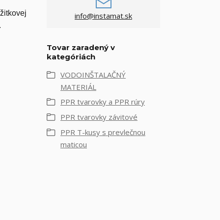
žitkovej
info@instamat.sk
.
Tovar zaradený v
kategóriách
VODOINŠTALAČNÝ
MATERIÁL
PPR tvarovky a PPR rúry
PPR tvarovky závitové
PPR T-kusy s prevlečnou
maticou