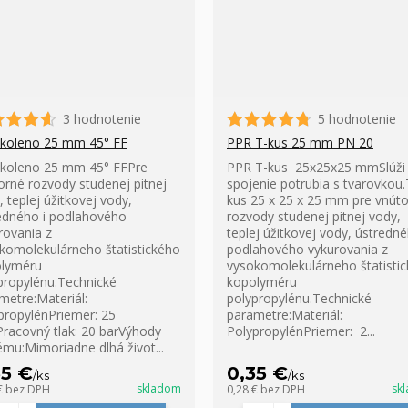
3 hodnotenie
5 hodnotenie
koleno 25 mm 45° FF
PPR T-kus 25 mm PN 20
koleno 25 mm 45° FFPre
PPR T-kus 25x25x25 mmSlúži
orné rozvody studenej pitnej
spojenie potrubia s tvarovkou.
, teplej úžitkovej vody,
kus 25 x 25 x 25 mm pre vnút
edného i podlahového
rozvody studenej pitnej vody,
rovania z
teplej úžitkovej vody, ústredné
komolekulárneho štatistického
podlahového vykurovania z
lyméru
vysokomolekulárneho štatisti
propylénu.Technické
kopolyméru
metre:Materiál:
polypropylénu.Technické
propylénPriemer: 25
parametre:Materiál:
acovný tlak: 20 barVýhody
PolypropylénPriemer: 2...
ému:Mimoriadne dlhá život...
35 €
0,35 €
/
ks
/
ks
skladom
sk
€
bez DPH
0,28 €
bez DPH