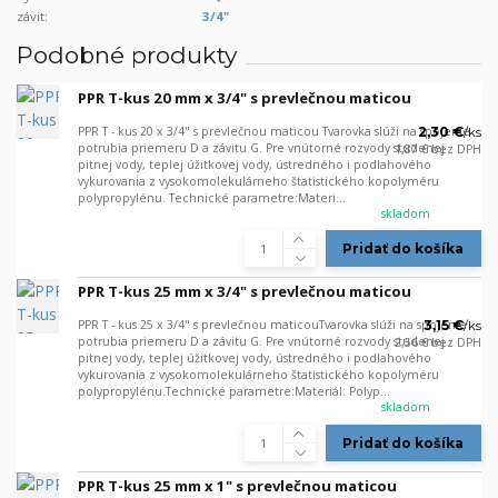
závit:
3/4"
Podobné produkty
PPR T-kus 20 mm x 3/4" s prevlečnou maticou
PPR T - kus 20 x 3/4" s prevlečnou maticou Tvarovka slúži na spojenie
2,30 €
/
ks
potrubia priemeru D a závitu G. Pre vnútorné rozvody studenej
1,87 €
bez DPH
pitnej vody, teplej úžitkovej vody, ústredného i podlahového
vykurovania z vysokomolekulárneho štatistického kopolyméru
polypropylénu. Technické parametre:Materi...
skladom
Pridať do košíka
PPR T-kus 25 mm x 3/4" s prevlečnou maticou
PPR T - kus 25 x 3/4" s prevlečnou maticouTvarovka slúži na spojenie
3,15 €
/
ks
potrubia priemeru D a závitu G. Pre vnútorné rozvody studenej
2,56 €
bez DPH
pitnej vody, teplej úžitkovej vody, ústredného i podlahového
vykurovania z vysokomolekulárneho štatistického kopolyméru
polypropylénu.Technické parametre:Materiál: Polyp...
skladom
Pridať do košíka
PPR T-kus 25 mm x 1" s prevlečnou maticou