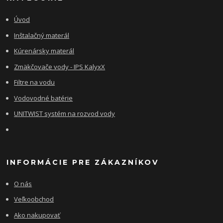
Úvod
Inštalačný materál
Kúrenársky materál
Zmäkčovače vody - IPS KalyxX
Filtre na vodu
Vodovodné batérie
UNITWIST systém na rozvod vody
INFORMÁCIE PRE ZÁKAZNÍKOV
O nás
Veľkoobchod
Ako nakupovať