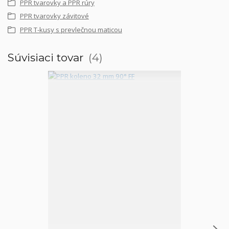
PPR tvarovky a PPR rúry
PPR tvarovky závitové
PPR T-kusy s prevlečnou maticou
Súvisiaci tovar
4