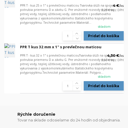
PPR T - kus 25 x 1" s prevlečnou maticou Tvarovka slúži na spojenie
4 €
/
ks
potrubia priemeru D a závitu G. Pre vnútorné rozvody studenej
3,25 €
bez DPH
pitnej vody, teplej úžitkovej vody, ústredného i podlahového
vykurovania z vysokomolekulárneho štatistického kopolyméru
polypropylénu. Technické parametre:Materiál...
skladom
Pridať do košíka
PPR T kus 32 mm x 1" s prevlečnou maticou
PPR T - kus 32 x 1" s prevlečnou maticouTvarovka slúži na spojenie
4,30 €
/
ks
potrubia priemeru D a závitu G. Pre vnútorné rozvody studenej
3,50 €
bez DPH
pitnej vody, teplej úžitkovej vody, ústredného i podlahového
vykurovania z vysokomolekulárneho štatistického kopolyméru
polypropylénu.Technické parametre:Materiál: Polypro...
skladom
Pridať do košíka
Rýchle doručenie
Tovar na sklade odosielame do 24 hodín od objednania.