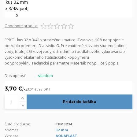
Ohodnotiť produkt
PPR T - kus 32 x 3/4" s prevlečnou maticouTvarovka slúži na spojenie
potrubia priemeru D a závitu G. Pre vnútorné rozvody studenej pitnej
vody, teplej úžitkovej vody, ústredného i podlahového vykurovania z
vysokomolekulárneho štatistického kopolyméru
polypropylénu.Technické parametre:Materiál: Polyp...
celý popis
Dostupnosť
skladom
3,70 €
/
ks
3,01 €
bez DPH
Pridať do košíka
Číslo produktu:
TPM3234
priemer:
32 mm
Výrobca:
AQUAPLAST