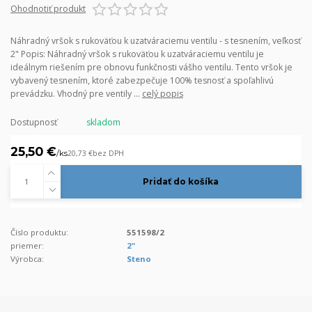
Ohodnotiť produkt
Náhradný vršok s rukoväťou k uzatváraciemu ventilu - s tesnením, veľkosť
2" Popis: Náhradný vršok s rukoväťou k uzatváraciemu ventilu je
ideálnym riešením pre obnovu funkčnosti vášho ventilu. Tento vršok je
vybavený tesnením, ktoré zabezpečuje 100% tesnosť a spoľahlivú
prevádzku. Vhodný pre ventily ...
celý popis
Dostupnosť
skladom
25,50 €
/
ks
20,73 €
bez DPH
Pridať do košíka
Číslo produktu:
551598/2
priemer:
2"
Výrobca:
Steno