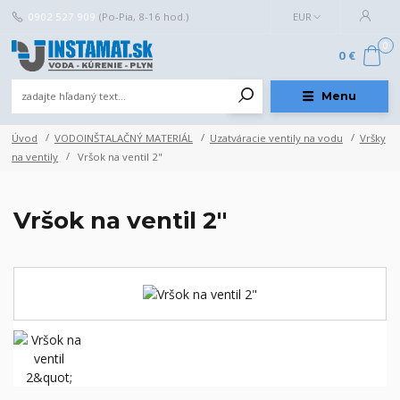
0902 527 909
(Po-Pia, 8-16 hod.)
EUR
0
0 €
Menu
Úvod
VODOINŠTALAČNÝ MATERIÁL
Uzatváracie ventily na vodu
Vršky
na ventily
Vršok na ventil 2"
Vršok na ventil 2"