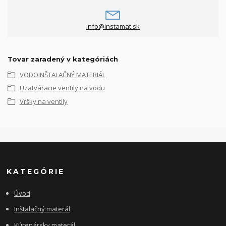
info@instamat.sk
Tovar zaradený v kategóriách
VODOINŠTALAČNÝ MATERIÁL
Uzatváracie ventily na vodu
Vršky na ventily
KATEGÓRIE
Úvod
Inštalačný materál
Kúrenársky materál