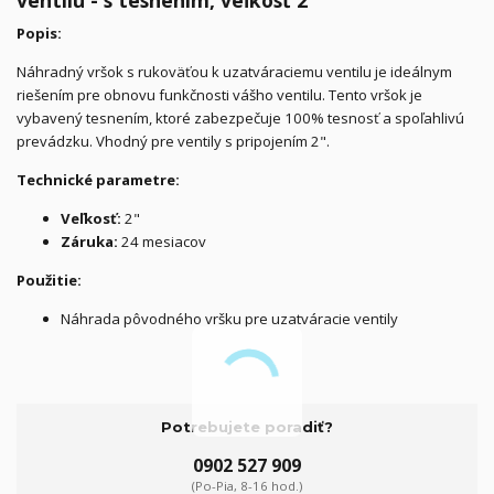
ventilu - s tesnením, veľkosť 2"
Popis:
Náhradný vršok s rukoväťou k uzatváraciemu ventilu je ideálnym
riešením pre obnovu funkčnosti vášho ventilu. Tento vršok je
vybavený tesnením, ktoré zabezpečuje 100% tesnosť a spoľahlivú
prevádzku. Vhodný pre ventily s pripojením 2".
Technické parametre:
Veľkosť:
2"
Záruka:
24 mesiacov
Použitie:
Náhrada pôvodného vršku pre uzatváracie ventily
Potrebujete poradiť?
0902 527 909
(Po-Pia, 8-16 hod.)