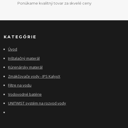
Ponúkame kvalitný tovar za skvelé ceny
KATEGÓRIE
Úvod
Inštalačný materál
Kúrenársky materál
Zmäkčovače vody - IPS KalyxX
Filtre na vodu
Vodovodné batérie
UNITWIST systém na rozvod vody