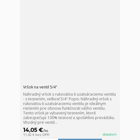
Vršok na ventil 5/4"
Náhradný vršok s rukoväťou k uzatváraciemu ventilu
- s tesnením, veľkosť 5/4" Popis: Náhradný vršok s
rukoväťou k uzatváraciemu ventilu je ideálnym
riešením pre obnovu funkčnosti vášho ventilu.
Tento vršok je vybavený tesnením, ktoré
zabezpečuje 100% tesnosť a spoľahlivú prevádzku.
Vhodný pre ventil...
14,05 €
/
ks
skladom
11,42 €
bez DPH