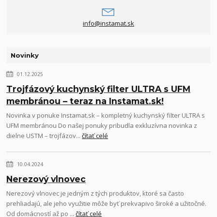
info@instamat.sk
Novinky
01.12.2025
Trojfázový kuchynský filter ULTRA s UFM
membránou – teraz na Instamat.sk!
Novinka v ponuke Instamat.sk – kompletný kuchynský filter ULTRA s
UFM membránou Do našej ponuky pribudla exkluzívna novinka z
dielne USTM – trojfázov...
čítať celé
10.04.2024
Nerezový vlnovec
Nerezový vlnovec je jedným z tých produktov, ktoré sa často
prehliadajú, ale jeho využitie môže byť prekvapivo široké a užitočné.
Od domácností až po ...
čítať celé