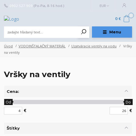
0902 527 909
(Po-Pia, 8-16 hod.)
EUR
0
0 €
Menu
Úvod
VODOINŠTALAČNÝ MATERIÁL
Uzatváracie ventily na vodu
Vršky
na ventily
Vršky na ventily
Cena:
Od
Do
€
€
Štítky