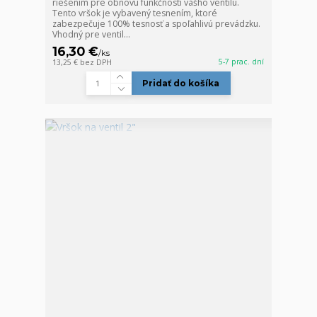
riešením pre obnovu funkčnosti vášho ventilu.
Tento vršok je vybavený tesnením, ktoré
zabezpečuje 100% tesnosť a spoľahlivú prevádzku.
Vhodný pre ventil...
16,30 €
/
ks
5-7 prac. dní
13,25 €
bez DPH
Pridať do košíka