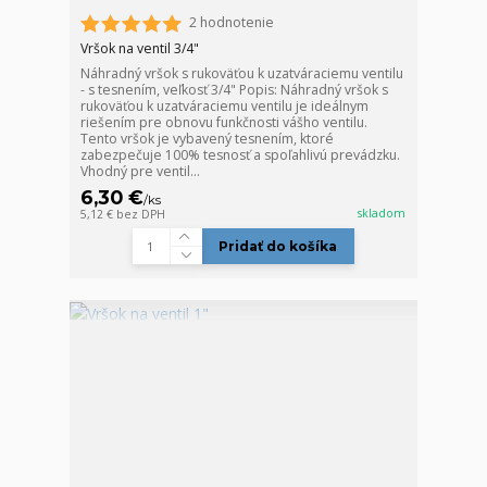
2 hodnotenie
Vršok na ventil 3/4"
Náhradný vršok s rukoväťou k uzatváraciemu ventilu
- s tesnením, veľkosť 3/4" Popis: Náhradný vršok s
rukoväťou k uzatváraciemu ventilu je ideálnym
riešením pre obnovu funkčnosti vášho ventilu.
Tento vršok je vybavený tesnením, ktoré
zabezpečuje 100% tesnosť a spoľahlivú prevádzku.
Vhodný pre ventil...
6,30 €
/
ks
skladom
5,12 €
bez DPH
Pridať do košíka