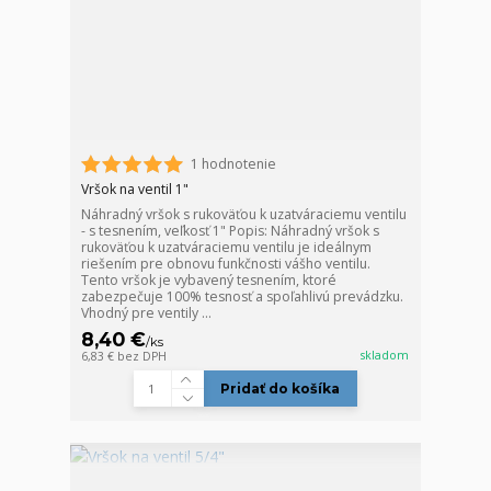
1 hodnotenie
Vršok na ventil 1"
Náhradný vršok s rukoväťou k uzatváraciemu ventilu
- s tesnením, veľkosť 1" Popis: Náhradný vršok s
rukoväťou k uzatváraciemu ventilu je ideálnym
riešením pre obnovu funkčnosti vášho ventilu.
Tento vršok je vybavený tesnením, ktoré
zabezpečuje 100% tesnosť a spoľahlivú prevádzku.
Vhodný pre ventily ...
8,40 €
/
ks
skladom
6,83 €
bez DPH
Pridať do košíka