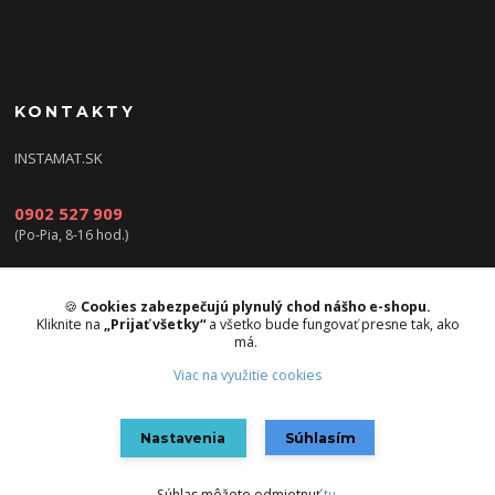
KONTAKTY
INSTAMAT.SK
0902 527 909
(Po-Pia, 8-16 hod.)
info@instamat.sk
🍪
Cookies zabezpečujú plynulý chod nášho e-shopu.
Kliknite na
„Prijať všetky“
a všetko bude fungovať presne tak, ako
má.
Viac na využitie cookies
Upravit sběr cookies.
Nastavenia
Súhlasím
Vytvorené na
Eshop-rychlo.sk
Súhlas môžete odmietnuť
tu
.