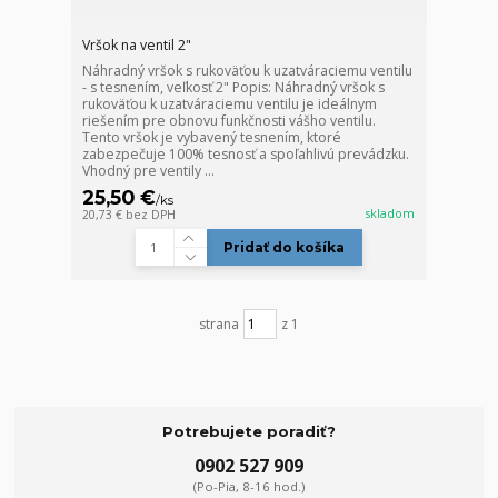
Vršok na ventil 2"
Náhradný vršok s rukoväťou k uzatváraciemu ventilu
- s tesnením, veľkosť 2" Popis: Náhradný vršok s
rukoväťou k uzatváraciemu ventilu je ideálnym
riešením pre obnovu funkčnosti vášho ventilu.
Tento vršok je vybavený tesnením, ktoré
zabezpečuje 100% tesnosť a spoľahlivú prevádzku.
Vhodný pre ventily ...
25,50 €
/
ks
skladom
20,73 €
bez DPH
Pridať do košíka
strana
z 1
Potrebujete poradiť?
0902 527 909
(Po-Pia, 8-16 hod.)