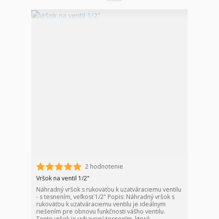
2 hodnotenie
Vršok na ventil 1/2"
Náhradný vršok s rukoväťou k uzatváraciemu ventilu
- s tesnením, veľkosť 1/2" Popis: Náhradný vršok s
rukoväťou k uzatváraciemu ventilu je ideálnym
riešením pre obnovu funkčnosti vášho ventilu.
Tento vršok je vybavený tesnením, ktoré