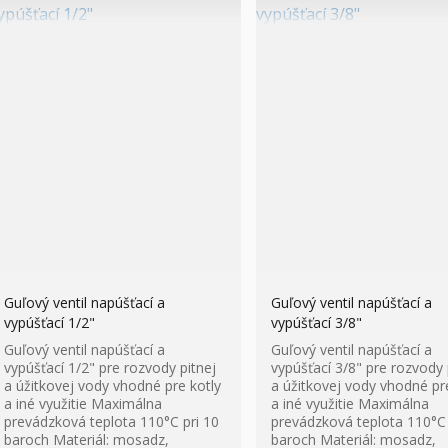
Guľový ventil napúšťací a
Guľový ventil napúšťací a
vypúšťací 1/2"
vypúšťací 3/8"
Guľový ventil napúšťací a
Guľový ventil napúšťací a
vypúšťací 1/2" pre rozvody pitnej
vypúšťací 3/8" pre rozvody 
a úžitkovej vody vhodné pre kotly
a úžitkovej vody vhodné pr
a iné využitie Maximálna
a iné využitie Maximálna
prevádzková teplota 110°C pri 10
prevádzková teplota 110°C 
baroch Materiál: mosadz,
baroch Materiál: mosadz,