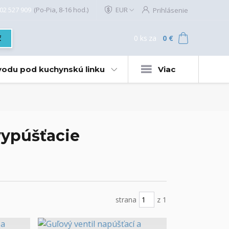
02 527 909
(Po-Pia, 8-16 hod.)
EUR
Prihlásenie
0
ks
za
0 €
ť
 vodu pod kuchynskú linku
Viac
vypúšťacie
strana
z 1