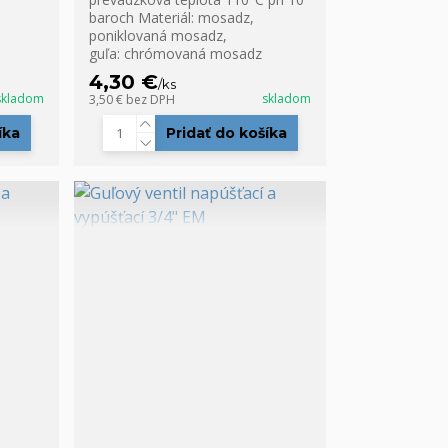
baroch Materiál: mosadz,
poniklovaná mosadz,
guľa: chrómovaná mosadz
4,30 €
/
ks
skladom
skladom
3,50 €
bez DPH
íka
Pridať do košíka