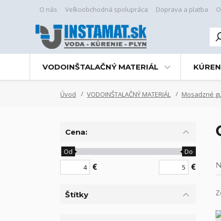
O nás
Veľkoobchodná spolupráca
Doprava a platba
O
VODOINŠTALAČNÝ MATERIÁL
KÚREN
Úvod
VODOINŠTALAČNÝ MATERIÁL
Mosadzné guľ
Cena:
Od
Do
N
€
€
Z
Štítky