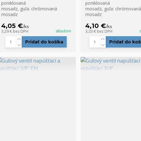
poniklovaná
poniklovaná
mosadz, guľa: chrómovaná
mosadz, guľa: chrómovaná
mosadz
mosadz
4,05 €
4,10 €
/
ks
/
ks
skladom
3,29 €
bez DPH
3,33 €
bez DPH
Pridať do košíka
Pridať do koš