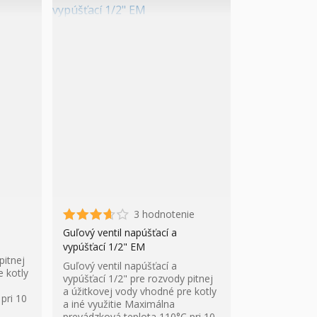
3 hodnotenie
Guľový ventil napúšťací a
vypúšťací 1/2" EM
pitnej
Guľový ventil napúšťací a
e kotly
vypúšťací 1/2" pre rozvody pitnej
a úžitkovej vody vhodné pre kotly
pri 10
a iné využitie Maximálna
prevádzková teplota 110°C pri 10