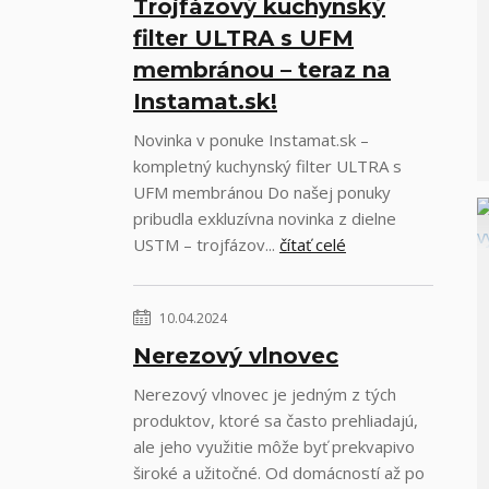
Trojfázový kuchynský
filter ULTRA s UFM
membránou – teraz na
Instamat.sk!
Novinka v ponuke Instamat.sk –
kompletný kuchynský filter ULTRA s
UFM membránou Do našej ponuky
pribudla exkluzívna novinka z dielne
USTM – trojfázov...
čítať celé
10.04.2024
Nerezový vlnovec
Nerezový vlnovec je jedným z tých
produktov, ktoré sa často prehliadajú,
ale jeho využitie môže byť prekvapivo
široké a užitočné. Od domácností až po