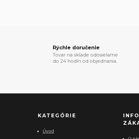
Rýchle doručenie
Tovar na sklade odosielame
do 24 hodín od objednania.
KATEGÓRIE
INF
ZÁK
Úvod
O ná