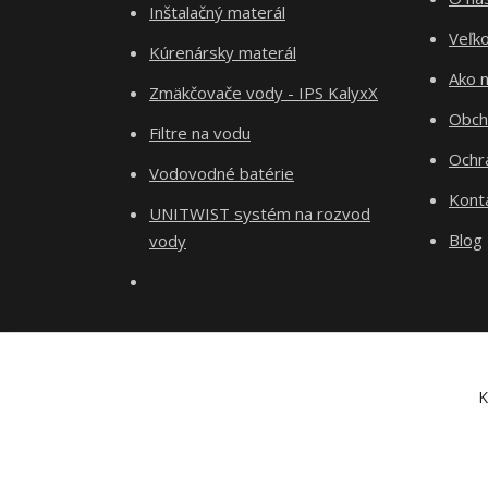
Inštalačný materál
Veľk
Kúrenársky materál
Ako 
Zmäkčovače vody - IPS KalyxX
Obch
Filtre na vodu
Ochr
Vodovodné batérie
Kont
UNITWIST systém na rozvod
Blog
vody
K