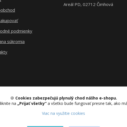
Areál PD, 02712 Čimhová
oobchod
nakupovať
odné podmienky
ana súkromia
akty
🍪
Cookies zabezpečujú plynulý chod nášho e-shopu.
liknite na
„Prijať všetky“
a všetko bude fungovať presne tak, ako m
Upravit sběr cookies.
Viac na využitie cookies