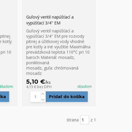
Guľový ventil napúšťací a
vypúšťací 3/4" EM
Guľový ventil napúšťací a
pitnej
vypúšťací 3/4" EM pre rozvody
e kotly
pitnej a úžitkovej vody vhodné
pre kotly a iné využitie Maximálna
pri 10
prevádzková teplota 110°C pri 10
baroch Materiál: mosadz,
poniklovaná
mosadz, guľa: chrómovaná
mosadz
5,10 €
/
ks
skladom
skladom
4,15 €
bez DPH
íka
Pridať do košíka
strana
z 1