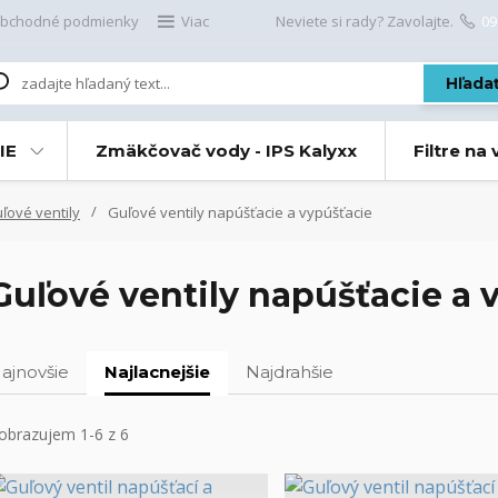
bchodné podmienky
Viac
Neviete si rady? Zavolajte.
09
Hľada
IE
Zmäkčovač vody - IPS Kalyxx
Filtre na
ové ventily
Guľové ventily napúšťacie a vypúšťacie
Guľové ventily napúšťacie a 
ajnovšie
Najlacnejšie
Najdrahšie
obrazujem 1-6 z 6