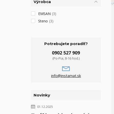
Výrobca
EMSAN
(3)
Steno
(3)
Potrebujete poradiť?
0902 527 909
(Po-Pia, 8-16 hod.)
info@instamat.sk
Novinky
01.12.2025