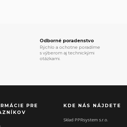
Odborné poradenstvo
Rýchlo a ochotne poradíme
s výberom aj technickými
otázkami.
ORMÁCIE PRE
KDE NÁS NÁJDETE
AZNÍKOV
Sklad PPRsystem s.r.o.
s