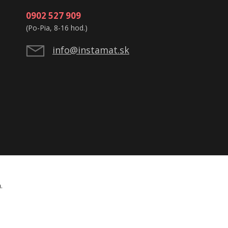
0902 527 909
(Po-Pia, 8-16 hod.)
info@instamat.sk
á.