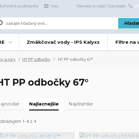
bchodné podmienky
Viac
Neviete si rady? Zavolajte.
09
Hľada
IE
Zmäkčovač vody - IPS Kalyxx
Filtre na
ky a rúry
HT PP odbočky
HT PP odbočky 67°
HT PP odbočky 67°
ajnovšie
Najlacnejšie
Najdrahšie
obrazujem 1-4 z 4