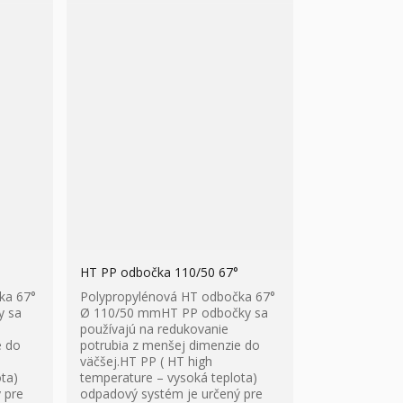
HT PP odbočka 110/50 67°
ka 67°
Polypropylénová HT odbočka 67°
y sa
Ø 110/50 mmHT PP odbočky sa
používajú na redukovanie
e do
potrubia z menšej dimenzie do
väčšej.HT PP ( HT high
ta)
temperature – vysoká teplota)
 pre
odpadový systém je určený pre