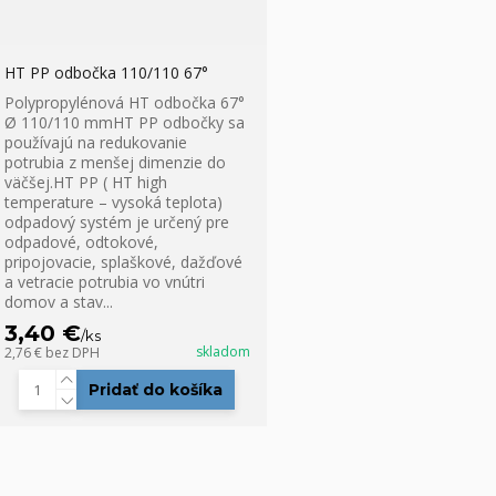
HT PP odbočka 110/110 67°
Polypropylénová HT odbočka 67°
Ø 110/110 mmHT PP odbočky sa
používajú na redukovanie
potrubia z menšej dimenzie do
väčšej.HT PP ( HT high
temperature – vysoká teplota)
odpadový systém je určený pre
odpadové, odtokové,
pripojovacie, splaškové, dažďové
a vetracie potrubia vo vnútri
domov a stav...
3,40 €
/
ks
skladom
2,76 €
bez DPH
Pridať do košíka