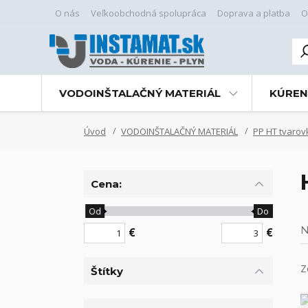
O nás
Veľkoobchodná spolupráca
Doprava a platba
O
VODOINŠTALAČNÝ MATERIÁL
KÚREN
Úvod
VODOINŠTALAČNÝ MATERIÁL
PP HT tvarov
Cena:
Od
Do
N
€
€
Z
Štítky