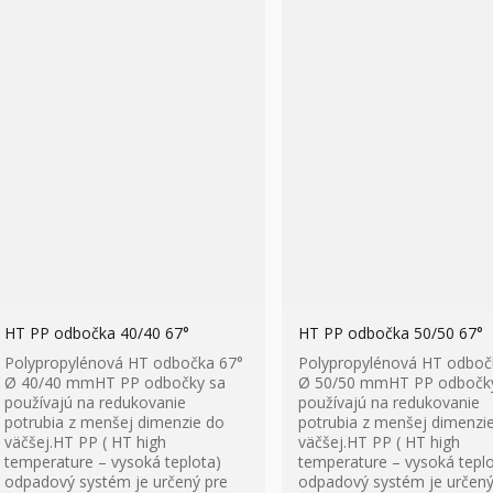
HT PP odbočka 40/40 67°
HT PP odbočka 50/50 67°
Polypropylénová HT odbočka 67°
Polypropylénová HT odboč
Ø 40/40 mmHT PP odbočky sa
Ø 50/50 mmHT PP odbočk
používajú na redukovanie
používajú na redukovanie
potrubia z menšej dimenzie do
potrubia z menšej dimenzi
väčšej.HT PP ( HT high
väčšej.HT PP ( HT high
temperature – vysoká teplota)
temperature – vysoká teplo
odpadový systém je určený pre
odpadový systém je určený