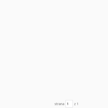
strana
z 1