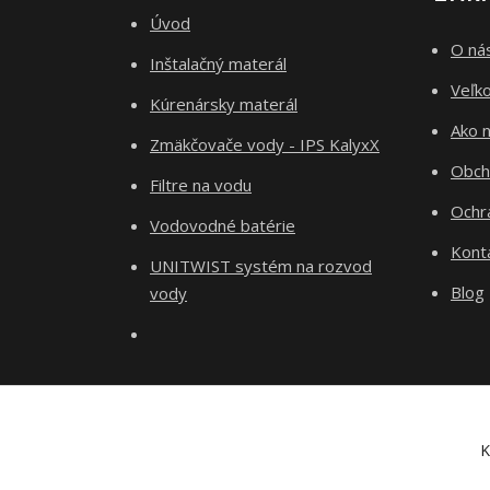
Úvod
O ná
Inštalačný materál
Veľk
Kúrenársky materál
Ako 
Zmäkčovače vody - IPS KalyxX
Obch
Filtre na vodu
Ochr
Vodovodné batérie
Kont
UNITWIST systém na rozvod
Blog
vody
K