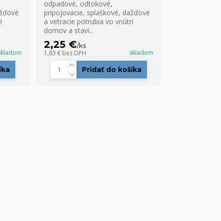
odpadové, odtokové,
ažďové
pripojovacie, splaškové, dažďové
i
a vetracie potrubia vo vnútri
domov a stavi...
2,25 €
/
ks
skladom
skladom
1,83 €
bez DPH
íka
Pridať do košíka