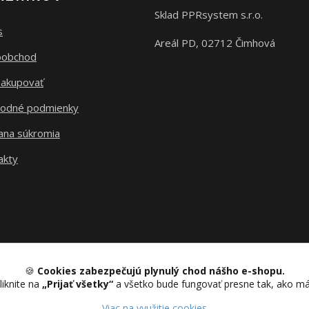
Sklad PPRsystem s.r.o.
s
Areál PD, 02712 Čimhová
oobchod
nakupovať
odné podmienky
ana súkromia
akty
🍪
Cookies zabezpečujú plynulý chod nášho e-shopu.
liknite na
„Prijať všetky“
a všetko bude fungovať presne tak, ako m
Upravit sběr cookies.
Viac na využitie cookies