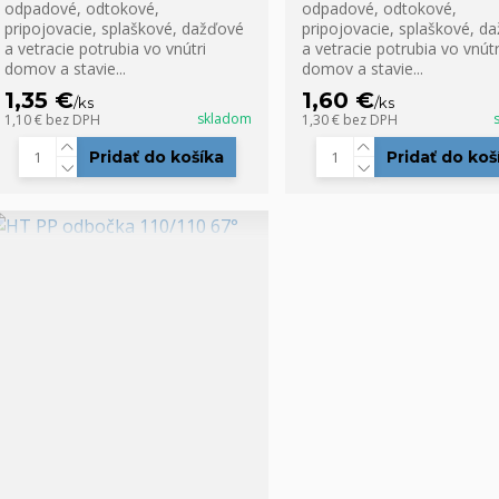
odpadové, odtokové,
odpadové, odtokové,
pripojovacie, splaškové, dažďové
pripojovacie, splaškové, d
a vetracie potrubia vo vnútri
a vetracie potrubia vo vnútr
domov a stavie...
domov a stavie...
1,35 €
1,60 €
/
ks
/
ks
skladom
1,10 €
bez DPH
1,30 €
bez DPH
Pridať do košíka
Pridať do koš