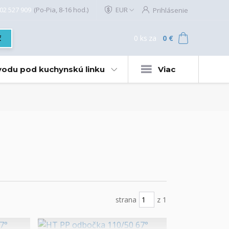
02 527 909
(Po-Pia, 8-16 hod.)
EUR
Prihlásenie
0
ks
za
0 €
ť
 vodu pod kuchynskú linku
Viac
strana
z 1