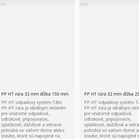
PP HT rúra 32 mm dĺžka 150 mm
PP HT rúra 32 mm dĺžka 
PP-HT odpadový systém Táto
PP-HT odpadový systém T
PP-HT rúra je ideálnym riešením
PP-HT rúra je ideálnym rie
pre vnútorné odpadové,
pre vnútorné odpadové,
odtokové, pripojovacie,
odtokové, pripojovacie,
splaškové, dažďové a vetracie
splaškové, dažďové a vetra
potrubia vo vašom dome alebo
potrubia vo vašom dome a
stavbe, ktoré sú napojené na
stavbe, ktoré sú napojené 