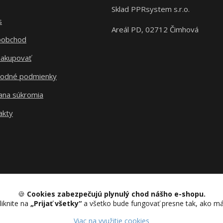
Sklad PPRsystem s.r.o.
s
Areál PD, 02712 Čimhová
oobchod
nakupovať
odné podmienky
ana súkromia
akty
🍪
Cookies zabezpečujú plynulý chod nášho e-shopu.
liknite na
„Prijať všetky“
a všetko bude fungovať presne tak, ako m
Upravit sběr cookies.
Viac na využitie cookies