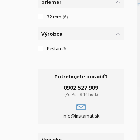
priemer
32 mm
(6)
Výrobca
Peštan
(6)
Potrebujete poradiť?
0902 527 909
(Po-Pia, 8-16 hod.)
info@instamat.sk
Novinky