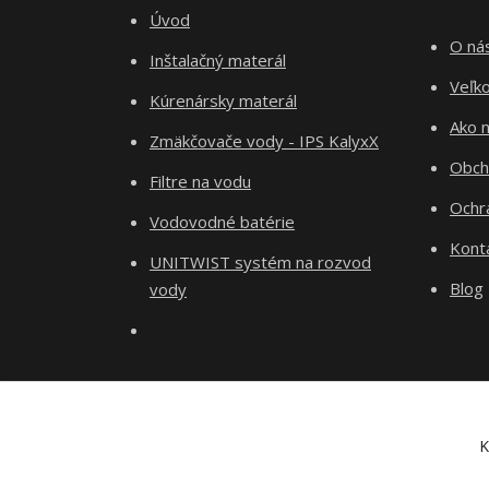
Úvod
O ná
Inštalačný materál
Veľk
Kúrenársky materál
Ako 
Zmäkčovače vody - IPS KalyxX
Obch
Filtre na vodu
Ochr
Vodovodné batérie
Kont
UNITWIST systém na rozvod
Blog
vody
K