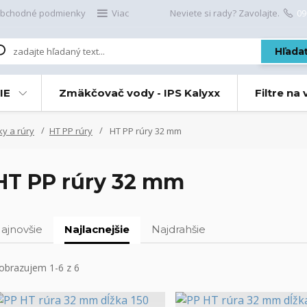
bchodné podmienky
Viac
Neviete si rady? Zavolajte.
09
Hľada
IE
Zmäkčovač vody - IPS Kalyxx
Filtre na
ky a rúry
HT PP rúry
HT PP rúry 32 mm
HT PP rúry 32 mm
ajnovšie
Najlacnejšie
Najdrahšie
obrazujem 1-6 z 6