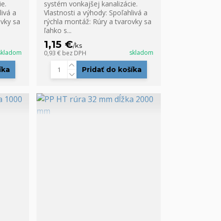
e.
systém vonkajšej kanalizácie.
livá a
Vlastnosti a výhody: Spoľahlivá a
ovky sa
rýchla montáž: Rúry a tvarovky sa
ľahko s...
1,15 €
/
ks
skladom
skladom
0,93 €
bez DPH
íka
Pridať do košíka