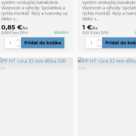
systém vonkajšej kanalizácie.
systém vonkajšej kanalizáci
Vlastnosti a výhody: Spoľahlivá a
Vlastnosti a výhody: Spoľah
rýchla montáž: Rúry a tvarovky sa
rýchla montáž: Rúry a tvar
ľahko s...
ľahko s...
0,85 €
1 €
/
ks
/
ks
skladom
0,69 €
bez DPH
0,81 €
bez DPH
Pridať do košíka
Pridať do koš