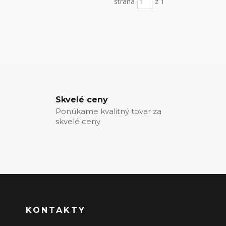
strana
z 1
Skvelé ceny
Ponúkame kvalitný tovar za
skvelé ceny
KONTAKTY