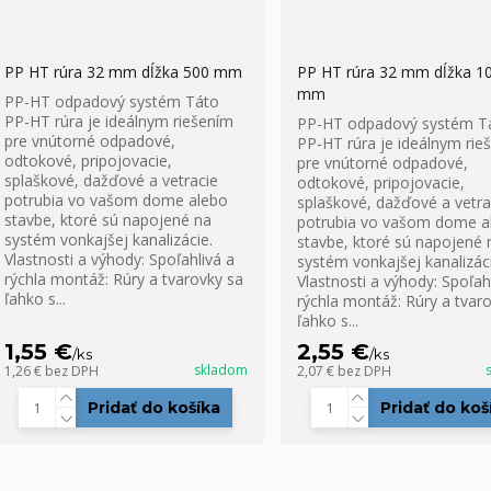
PP HT rúra 32 mm dĺžka 500 mm
PP HT rúra 32 mm dĺžka 1
mm
PP-HT odpadový systém Táto
PP-HT rúra je ideálnym riešením
PP-HT odpadový systém T
pre vnútorné odpadové,
PP-HT rúra je ideálnym rie
odtokové, pripojovacie,
pre vnútorné odpadové,
splaškové, dažďové a vetracie
odtokové, pripojovacie,
potrubia vo vašom dome alebo
splaškové, dažďové a vetra
stavbe, ktoré sú napojené na
potrubia vo vašom dome a
systém vonkajšej kanalizácie.
stavbe, ktoré sú napojené 
Vlastnosti a výhody: Spoľahlivá a
systém vonkajšej kanalizáci
rýchla montáž: Rúry a tvarovky sa
Vlastnosti a výhody: Spoľah
ľahko s...
rýchla montáž: Rúry a tvar
ľahko s...
1,55 €
2,55 €
/
ks
/
ks
skladom
1,26 €
bez DPH
2,07 €
bez DPH
Pridať do košíka
Pridať do koš