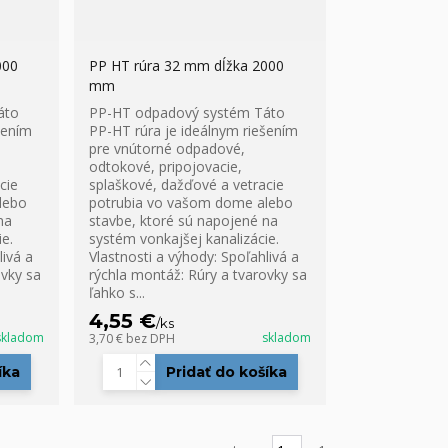
000
PP HT rúra 32 mm dĺžka 2000
mm
áto
PP-HT odpadový systém Táto
šením
PP-HT rúra je ideálnym riešením
pre vnútorné odpadové,
odtokové, pripojovacie,
cie
splaškové, dažďové a vetracie
lebo
potrubia vo vašom dome alebo
na
stavbe, ktoré sú napojené na
e.
systém vonkajšej kanalizácie.
livá a
Vlastnosti a výhody: Spoľahlivá a
ovky sa
rýchla montáž: Rúry a tvarovky sa
ľahko s...
4,55 €
/
ks
skladom
skladom
3,70 €
bez DPH
íka
Pridať do košíka