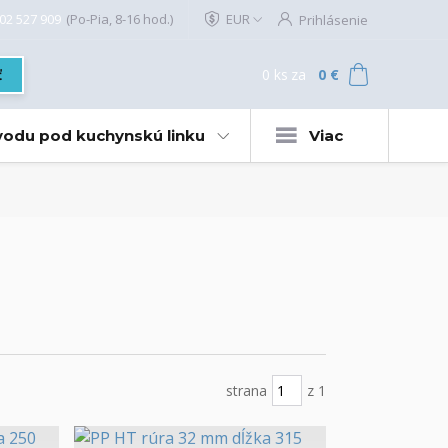
02 527 909
(Po-Pia, 8-16 hod.)
EUR
Prihlásenie
0
ks
za
0 €
ť
 vodu pod kuchynskú linku
Viac
strana
z 1