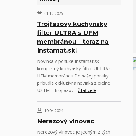
01.12.2025
Trojfázový kuchynský
filter ULTRA s UFM
membránou – teraz na
Instamat.sk!
Novinka v ponuke Instamat.sk –
kompletný kuchynský filter ULTRA s
UFM membránou Do našej ponuky
pribudla exkluzívna novinka z dielne
USTM – trojfázov...
čítať celé
10.04.2024
Nerezový vlnovec
Nerezový vlnovec je jedným z tých