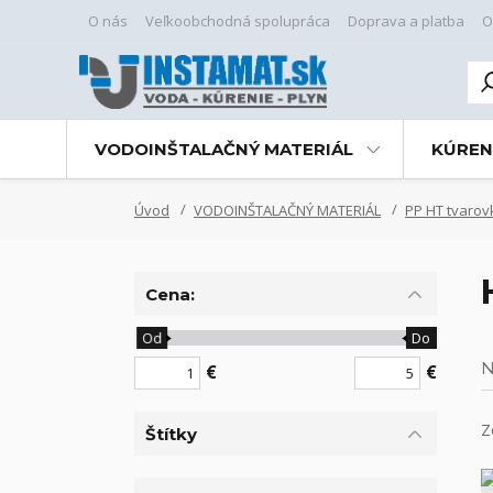
O nás
Veľkoobchodná spolupráca
Doprava a platba
O
VODOINŠTALAČNÝ MATERIÁL
KÚREN
Úvod
VODOINŠTALAČNÝ MATERIÁL
PP HT tvarov
Cena:
Od
Do
N
€
€
Z
Štítky