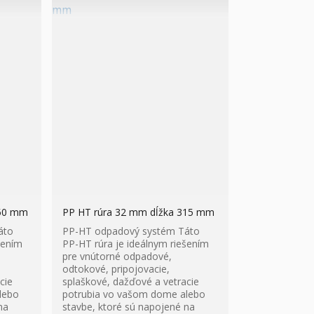
250 mm
PP HT rúra 32 mm dĺžka 315 mm
áto
PP-HT odpadový systém Táto
šením
PP-HT rúra je ideálnym riešením
pre vnútorné odpadové,
odtokové, pripojovacie,
cie
splaškové, dažďové a vetracie
lebo
potrubia vo vašom dome alebo
na
stavbe, ktoré sú napojené na