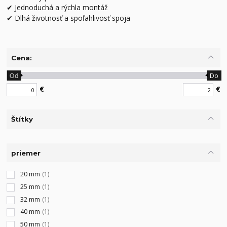
✔ Jednoduchá a rýchla montáž
✔ Dlhá životnosť a spoľahlivosť spoja
Cena:
Od
Do
€
€
Štítky
priemer
20 mm
(1)
25 mm
(1)
32 mm
(1)
40 mm
(1)
50 mm
(1)