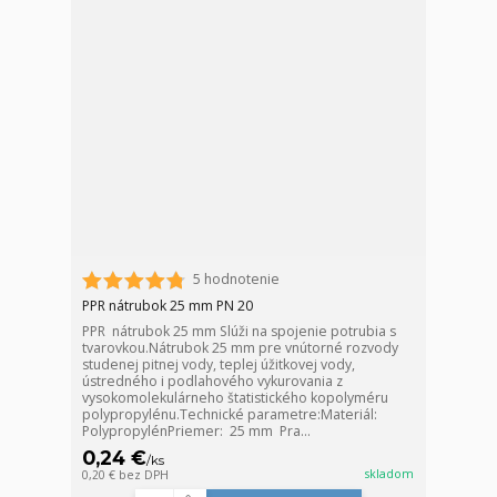
5 hodnotenie
PPR nátrubok 25 mm PN 20
PPR nátrubok 25 mm Slúži na spojenie potrubia s
tvarovkou.Nátrubok 25 mm pre vnútorné rozvody
studenej pitnej vody, teplej úžitkovej vody,
ústredného i podlahového vykurovania z
vysokomolekulárneho štatistického kopolyméru
polypropylénu.Technické parametre:Materiál:
PolypropylénPriemer: 25 mm Pra...
0,24 €
/
ks
skladom
0,20 €
bez DPH