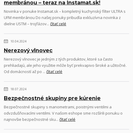
membránou – teraz na Instamat.sk!
Novinka v ponuke Instamat.sk – kompletný kuchynský filter ULTRA s
UFM membránou Do našej ponuky pribudla exkluzívna novinka z
dielne USTM – trojfázov...
čítať celé
10.04.2024
Nerezový vlnovec
Nerezový vlnovec je jedným z tých produktov, ktoré sa často
prehliadajú, ale jeho využitie môže byť prekvapivo široké a užitočné.
Od domácností až po ...
čítať celé
18.07.2024
Bezpečnostné skupiny pre kúrenie
Bezpečnostné skupiny s manometrami, poistnými ventilmi a
odvzdušňovacími ventilmi. V našom eshope sme rozšírili ponuku o
najnovšie bezpečnostné sku...
čítať celé