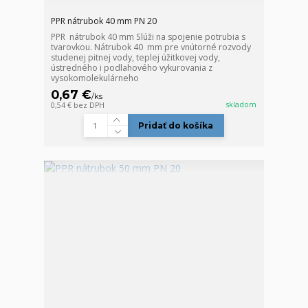
PPR nátrubok 40 mm PN 20
PPR nátrubok 40 mm Slúži na spojenie potrubia s
tvarovkou. Nátrubok 40 mm pre vnútorné rozvody
studenej pitnej vody, teplej úžitkovej vody,
ústredného i podlahového vykurovania z
vysokomolekulárneho
0,67 €
/
ks
skladom
0,54 €
bez DPH
Pridať do košíka