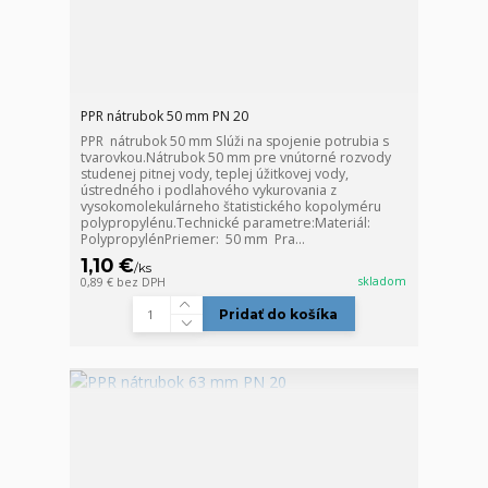
PPR nátrubok 50 mm PN 20
PPR nátrubok 50 mm Slúži na spojenie potrubia s
tvarovkou.Nátrubok 50 mm pre vnútorné rozvody
studenej pitnej vody, teplej úžitkovej vody,
ústredného i podlahového vykurovania z
vysokomolekulárneho štatistického kopolyméru
polypropylénu.Technické parametre:Materiál:
PolypropylénPriemer: 50 mm Pra...
1,10 €
/
ks
skladom
0,89 €
bez DPH
Pridať do košíka