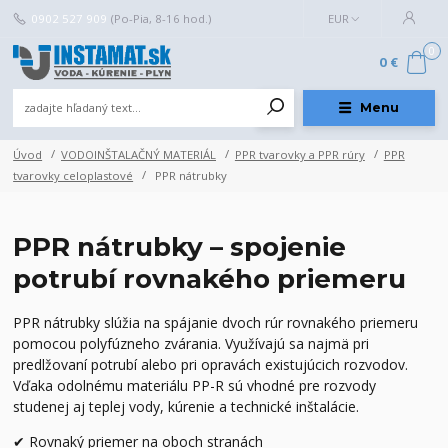
0902 527 909
(Po-Pia, 8-16 hod.)
EUR
0
0 €
Menu
Úvod
VODOINŠTALAČNÝ MATERIÁL
PPR tvarovky a PPR rúry
PPR
tvarovky celoplastové
PPR nátrubky
PPR nátrubky – spojenie
potrubí rovnakého priemeru
PPR nátrubky slúžia na spájanie dvoch rúr rovnakého priemeru
pomocou polyfúzneho zvárania. Využívajú sa najmä pri
predlžovaní potrubí alebo pri opravách existujúcich rozvodov.
Vďaka odolnému materiálu PP-R sú vhodné pre rozvody
studenej aj teplej vody, kúrenie a technické inštalácie.
✔ Rovnaký priemer na oboch stranách