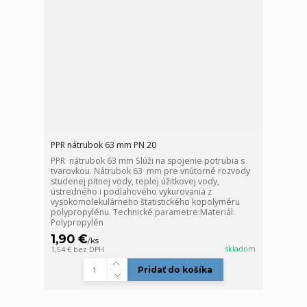
PPR nátrubok 63 mm PN 20
PPR nátrubok 63 mm Slúži na spojenie potrubia s
tvarovkou. Nátrubok 63 mm pre vnútorné rozvody
studenej pitnej vody, teplej úžitkovej vody,
ústredného i podlahového vykurovania z
vysokomolekulárneho štatistického kopolyméru
polypropylénu. Technické parametre:Materiál:
Polypropylén
1,90 €
/
ks
skladom
1,54 €
bez DPH
Pridať do košíka