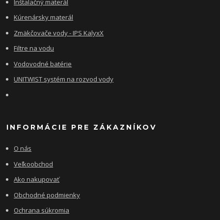
Inštalačný materál
Kúrenársky materál
Zmäkčovače vody - IPS KalyxX
Filtre na vodu
Vodovodné batérie
UNITWIST systém na rozvod vody
INFORMÁCIE PRE ZÁKAZNÍKOV
O nás
Veľkoobchod
Ako nakupovať
Obchodné podmienky
Ochrana súkromia