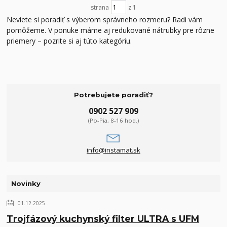
strana
z 1
Neviete si poradiť s výberom správneho rozmeru? Radi vám
pomôžeme. V ponuke máme aj redukované nátrubky pre rôzne
priemery – pozrite si aj túto kategóriu.
Potrebujete poradiť?
0902 527 909
(Po-Pia, 8-16 hod.)
info@instamat.sk
Novinky
01.12.2025
Trojfázový kuchynský filter ULTRA s UFM