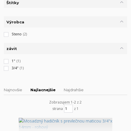
Štítky
Výrobca
Steno
(2)
závit
1"
(1)
3/4"
(1)
Najnovšie
Najlacnejšie
Najdrahšie
Zobrazujem 1-2 z 2
strana
z 1