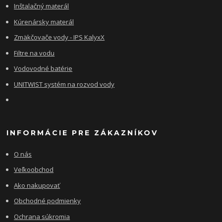
Inštalačný materál
Kúrenársky materál
Zmäkčovače vody - IPS KalyxX
Filtre na vodu
Vodovodné batérie
UNITWIST systém na rozvod vody
INFORMÁCIE PRE ZÁKAZNÍKOV
O nás
Veľkoobchod
Ako nakupovať
Obchodné podmienky
Ochrana súkromia