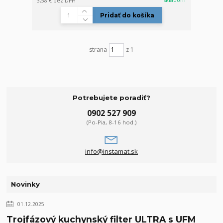
skladom
3,58 €
bez DPH
Pridať do košíka
strana
z 1
Potrebujete poradiť?
0902 527 909
(Po-Pia, 8-16 hod.)
info@instamat.sk
Novinky
01.12.2025
Trojfázový kuchynský filter ULTRA s UFM