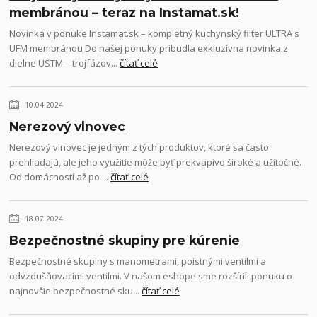
membránou – teraz na Instamat.sk!
Novinka v ponuke Instamat.sk – kompletný kuchynský filter ULTRA s
UFM membránou Do našej ponuky pribudla exkluzívna novinka z
dielne USTM – trojfázov...
čítať celé
10.04.2024
Nerezový vlnovec
Nerezový vlnovec je jedným z tých produktov, ktoré sa často
prehliadajú, ale jeho využitie môže byť prekvapivo široké a užitočné.
Od domácností až po ...
čítať celé
18.07.2024
Bezpečnostné skupiny pre kúrenie
Bezpečnostné skupiny s manometrami, poistnými ventilmi a
odvzdušňovacími ventilmi. V našom eshope sme rozšírili ponuku o
najnovšie bezpečnostné sku...
čítať celé