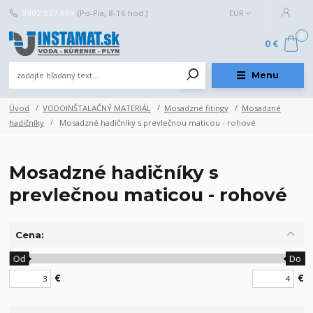
0902 527 909
(Po-Pia, 8-16 hod.)
EUR
0
0 €
Menu
Úvod
VODOINŠTALAČNÝ MATERIÁL
Mosadzné fitingy
Mosadzné
hadičníky
Mosadzné hadičníky s prevlečnou maticou - rohové
Mosadzné hadičníky s
prevlečnou maticou - rohové
Cena:
Od
Do
€
€