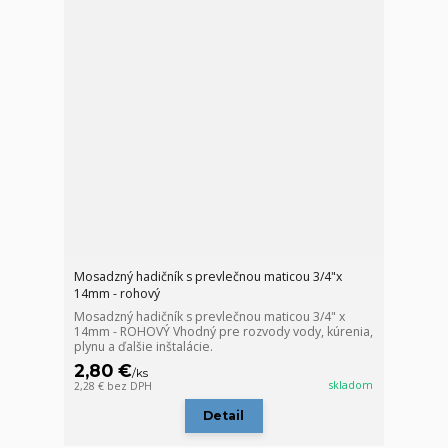
Mosadzný hadičník s prevlečnou maticou 3/4"x
14mm - rohový
Mosadzný hadičník s prevlečnou maticou 3/4" x
14mm - ROHOVÝ Vhodný pre rozvody vody, kúrenia,
plynu a ďalšie inštalácie.
2,80 €
/
ks
skladom
2,28 €
bez DPH
Detail