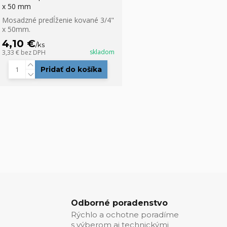
x 50 mm
Mosadzné predĺženie kované 3/4"
x 50mm.
4,10 €
/
ks
skladom
3,33 €
bez DPH
Pridať do košíka
Odborné poradenstvo
Rýchlo a ochotne poradíme
s výberom aj technickými