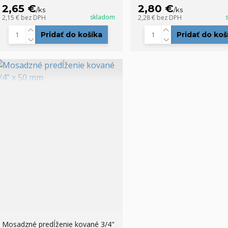
2,65 €
2,80 €
/
ks
/
ks
skladom
2,15 €
bez DPH
2,28 €
bez DPH
Pridať do košíka
Pridať do koš
Mosadzné predĺženie kované 3/4"