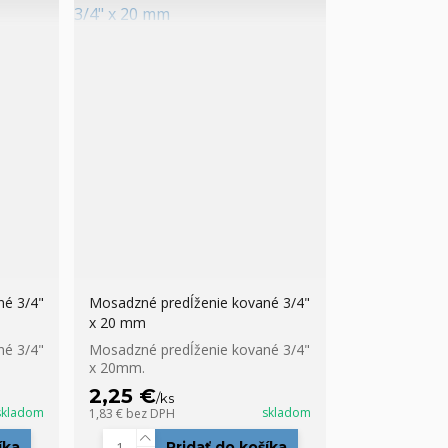
né 3/4"
Mosadzné predĺženie kované 3/4"
x 20 mm
né 3/4"
Mosadzné predĺženie kované 3/4"
x 20mm.
2,25 €
/
ks
skladom
skladom
1,83 €
bez DPH
íka
Pridať do košíka