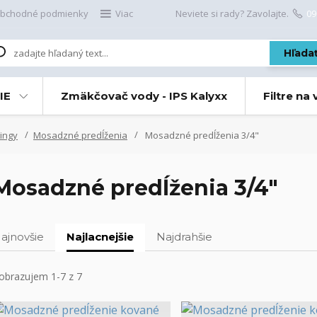
bchodné podmienky
Viac
Neviete si rady? Zavolajte.
09
Hľada
IE
Zmäkčovač vody - IPS Kalyxx
Filtre na
ingy
Mosadzné predĺženia
Mosadzné predĺženia 3/4"
Mosadzné predĺženia 3/4"
ajnovšie
Najlacnejšie
Najdrahšie
obrazujem 1-7 z 7