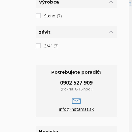
Výrobca
Steno
(7)
závit
3/4"
(7)
Potrebujete poradiť?
0902 527 909
(Po-Pia, 8-16 hod.)
info@instamat.sk
Novinky