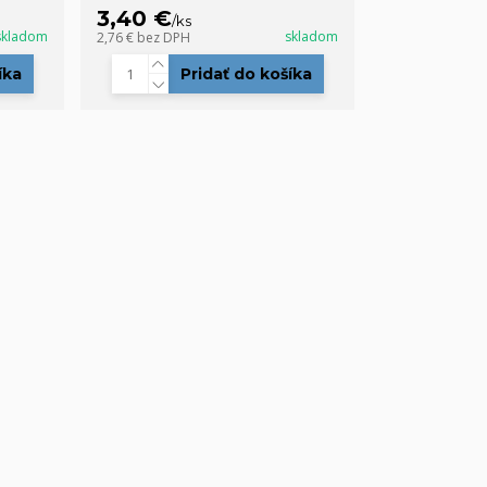
3,40 €
/
ks
skladom
skladom
2,76 €
bez DPH
íka
Pridať do košíka