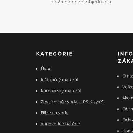
do 24 hodín od objednania.
KATEGÓRIE
INF
ZÁK
Úvod
O ná
Inštalačný materál
Veľk
Kúrenársky materál
Ako 
Zmäkčovače vody - IPS KalyxX
Obch
Filtre na vodu
Ochr
Vodovodné batérie
Kont