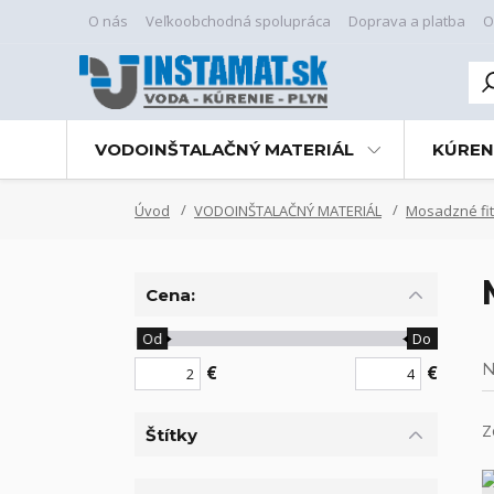
O nás
Veľkoobchodná spolupráca
Doprava a platba
O
VODOINŠTALAČNÝ MATERIÁL
KÚREN
Úvod
VODOINŠTALAČNÝ MATERIÁL
Mosadzné fit
Cena:
Od
Do
N
€
€
Z
Štítky