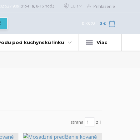
02 527 909
(Po-Pia, 8-16 hod.)
EUR
Prihlásenie
0
ks
za
0 €
ť
 vodu pod kuchynskú linku
Viac
strana
z 1