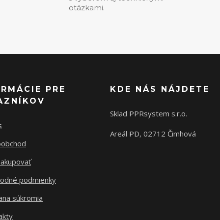
otázkami.
ORMÁCIE PRE
KDE NÁS NÁJDETE
AZNÍKOV
Sklad PPRsystem s.r.o.
s
Areál PD, 02712 Čimhová
oobchod
nakupovať
odné podmienky
ana súkromia
akty