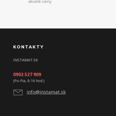
skvelé ceny
KONTAKTY
INSTAMAT.SK
0902 527 909
(Po-Pia, 8-16 hod.)
info@instamat.sk