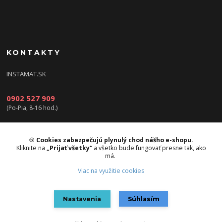
KONTAKTY
INSTAMAT.SK
0902 527 909
(Po-Pia, 8-16 hod.)
info@instamat.sk
🍪
Cookies zabezpečujú plynulý chod nášho e-shopu.
Kliknite na
„Prijať všetky“
a všetko bude fungovať presne tak, ako
má.
Viac na využitie cookies
Upravit sběr cookies.
Nastavenia
Súhlasím
Vytvorené na
Eshop-rychlo.sk