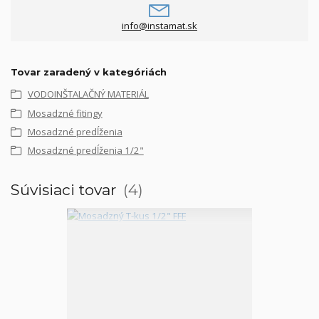
info@instamat.sk
Tovar zaradený v kategóriách
VODOINŠTALAČNÝ MATERIÁL
Mosadzné fitingy
Mosadzné predĺženia
Mosadzné predĺženia 1/2"
Súvisiaci tovar
4