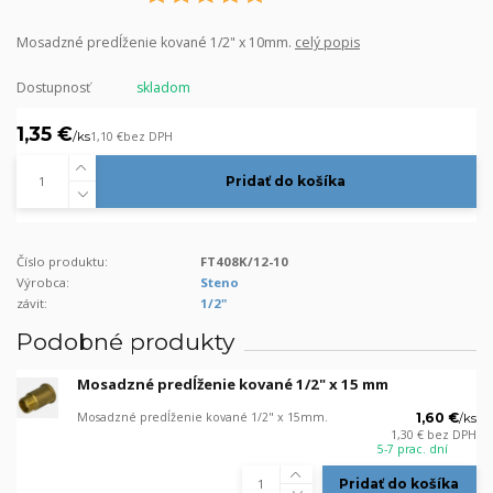
Mosadzné predĺženie kované 1/2" x 10mm.
celý popis
Dostupnosť
skladom
1,35 €
/
ks
1,10 €
bez DPH
Pridať do košíka
Číslo produktu:
FT408K/12-10
Výrobca:
Steno
závit:
1/2"
Podobné produkty
Mosadzné predĺženie kované 1/2" x 15 mm
Mosadzné predĺženie kované 1/2" x 15mm.
1,60 €
/
ks
1,30 €
bez DPH
5-7 prac. dní
Pridať do košíka