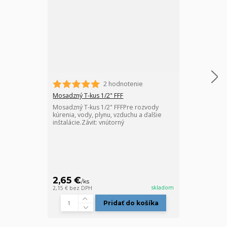
2 hodnotenie
Mosadzný nátr
Mosadzný nátr
Mosadzný T-kus 1/2" FFF
kúrenia, vody,
Mosadzný T-kus 1/2" FFFPre rozvody
inštalácie. Zá
kúrenia, vody, plynu, vzduchu a ďalšie
nátrubok (hrdl
inštalácie.Závit: vnútorný
závitových rúr
2,65 €
1,35 €
/
ks
/
ks
skladom
2,15 €
bez DPH
1,10 €
bez DPH
Pridať do košíka