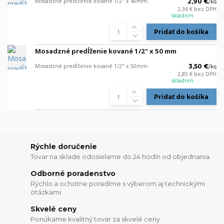
Mosadzné predĺženie kované 1/2" x 40mm.
2,90 €
/
ks
2,36 €
bez DPH
skladom
Pridať do košíka
Mosadzné predĺženie kované 1/2" x 50 mm
Mosadzné predĺženie kované 1/2" x 50mm.
3,50 €
/
ks
2,85 €
bez DPH
skladom
Pridať do košíka
Rýchle doručenie
Tovar na sklade odosielame do 24 hodín od objednania.
Odborné poradenstvo
Rýchlo a ochotne poradíme s výberom aj technickými
otázkami.
Skvelé ceny
Ponúkame kvalitný tovar za skvelé ceny