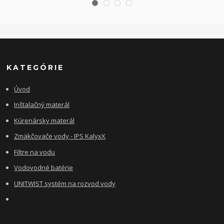
KATEGÓRIE
Úvod
Inštalačný materál
Kúrenársky materál
Zmäkčovače vody - IPS KalyxX
Filtre na vodu
Vodovodné batérie
UNITWIST systém na rozvod vody