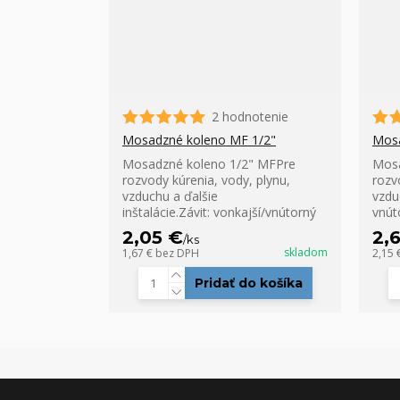
2 hodnotenie
Mosadzné koleno MF 1/2"
Mosa
Mosadzné koleno 1/2" MFPre
Mosa
rozvody kúrenia, vody, plynu,
rozv
vzduchu a ďalšie
vzduc
inštalácie.Závit: vonkajší/vnútorný
vnút
2,05 €
2,
/
ks
skladom
1,67 €
bez DPH
2,15 
Pridať do košíka