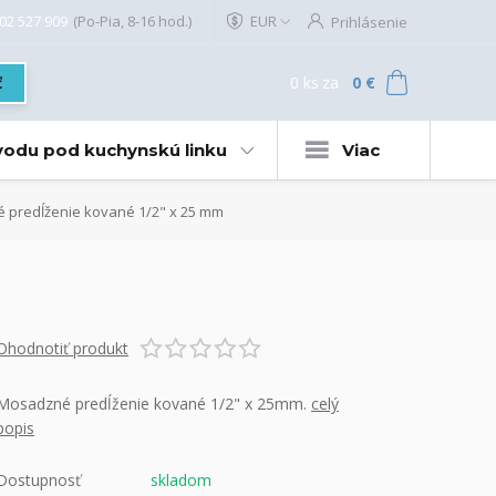
02 527 909
(Po-Pia, 8-16 hod.)
EUR
Prihlásenie
0
ks
za
0 €
ť
 vodu pod kuchynskú linku
Viac
predĺženie kované 1/2" x 25 mm
Ohodnotiť produkt
Mosadzné predĺženie kované 1/2" x 25mm.
celý
popis
Dostupnosť
skladom