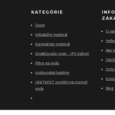
KATEGÓRIE
INF
ZÁK
Úvod
O ná
Inštalačný materál
Veľk
Kúrenársky materál
Ako 
Zmäkčovače vody - IPS KalyxX
Obch
Filtre na vodu
Ochr
Vodovodné batérie
Kont
UNITWIST systém na rozvod
Blog
vody