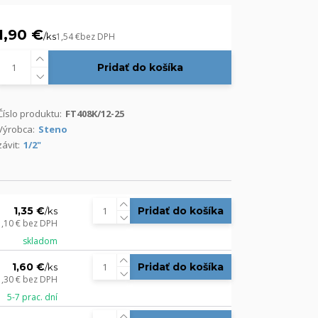
1,90 €
/
ks
1,54 €
bez DPH
Pridať do košíka
Číslo produktu:
FT408K/12-25
Výrobca:
Steno
závit:
1/2"
1,35 €
Pridať do košíka
/
ks
1,10 €
bez DPH
skladom
1,60 €
Pridať do košíka
/
ks
1,30 €
bez DPH
5-7 prac. dní