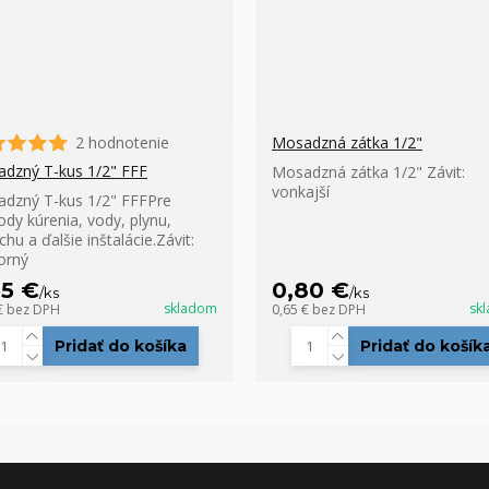
2 hodnotenie
Mosadzná zátka 1/2"
dzný T-kus 1/2" FFF
Mosadzná zátka 1/2" Závit:
vonkajší
dzný T-kus 1/2" FFFPre
ody kúrenia, vody, plynu,
hu a ďalšie inštalácie.Závit:
orný
65 €
0,80 €
/
ks
/
ks
skladom
sk
€
bez DPH
0,65 €
bez DPH
Pridať do košíka
Pridať do košík