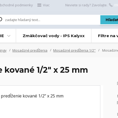
bchodné podmienky
Viac
Neviete si rady? Zavolajte.
09
Hľada
IE
Zmäkčovač vody - IPS Kalyxx
Filtre na
ingy
Mosadzné predĺženia
Mosadzné predĺženia 1/2"
Mosadzné 
 kované 1/2" x 25 mm