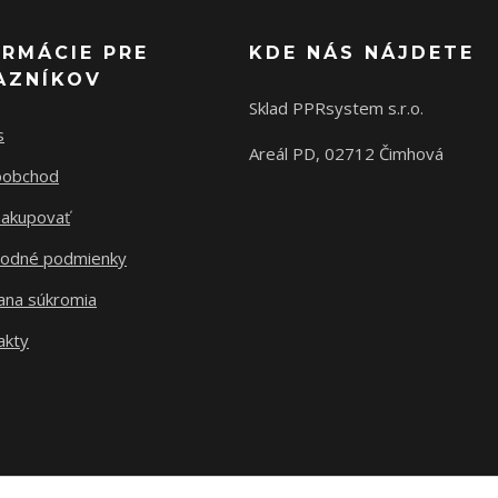
ORMÁCIE PRE
KDE NÁS NÁJDETE
AZNÍKOV
Sklad PPRsystem s.r.o.
s
Areál PD, 02712 Čimhová
oobchod
nakupovať
odné podmienky
ana súkromia
akty