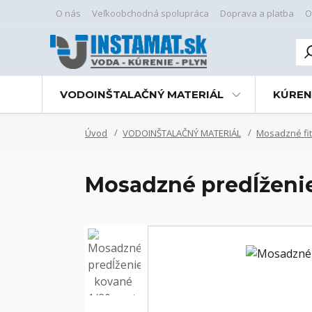
O nás
Veľkoobchodná spolupráca
Doprava a platba
O
VODOINŠTALAČNÝ MATERIÁL
KÚREN
Úvod
VODOINŠTALAČNÝ MATERIÁL
Mosadzné fit
Mosadzné predĺženie