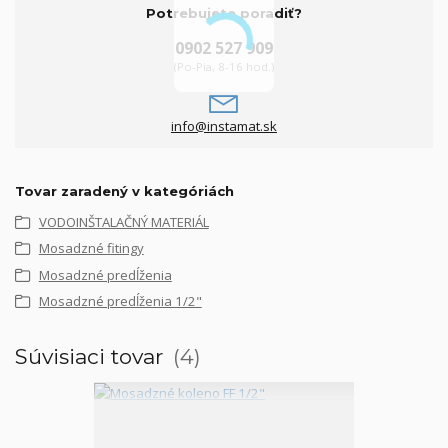
Potrebujete poradiť?
0902 527 909
(Po-Pia, 8-16 hod.)
info@instamat.sk
Tovar zaradený v kategóriách
VODOINŠTALAČNÝ MATERIÁL
Mosadzné fitingy
Mosadzné predĺženia
Mosadzné predĺženia 1/2"
Súvisiaci tovar
4