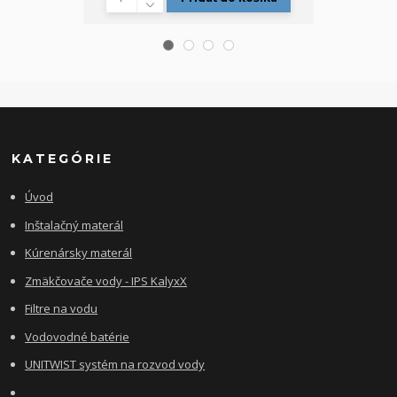
KATEGÓRIE
Úvod
Inštalačný materál
Kúrenársky materál
Zmäkčovače vody - IPS KalyxX
Filtre na vodu
Vodovodné batérie
UNITWIST systém na rozvod vody