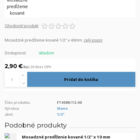
Ohodnotiť produkt
Mosadzné predĺženie kované 1/2" x 40mm.
celý popis
Dostupnosť
skladom
2,90 €
/
ks
2,36 €
bez DPH
Pridať do košíka
Číslo produktu:
FT408K/12-40
Výrobca:
Steno
závit:
1/2"
Podobné produkty
Mosadzné predĺženie kované 1/2" x 10 mm