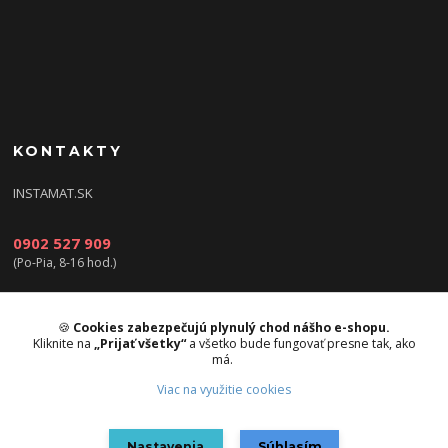
KONTAKTY
INSTAMAT.SK
0902 527 909
(Po-Pia, 8-16 hod.)
info@instamat.sk
🍪
Cookies zabezpečujú plynulý chod nášho e-shopu.
Kliknite na
„Prijať všetky“
a všetko bude fungovať presne tak, ako
má.
Viac na využitie cookies
Upravit sběr cookies.
Nastavenia
Súhlasím