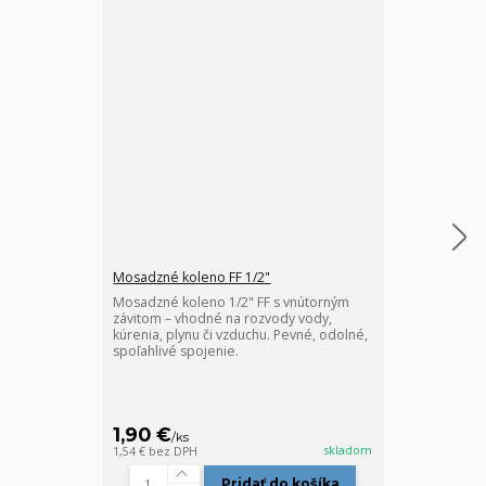
Mosadzné koleno FF 1/2"
Mosadzný nátr
Mosadzné koleno 1/2" FF s vnútorným
Mosadzný nátr
závitom – vhodné na rozvody vody,
kúrenia, vody,
kúrenia, plynu či vzduchu. Pevné, odolné,
inštalácie. Zá
spoľahlivé spojenie.
nátrubok (hrdl
závitových rúr
1,90 €
1,35 €
/
ks
/
ks
skladom
1,54 €
bez DPH
1,10 €
bez DPH
Pridať do košíka