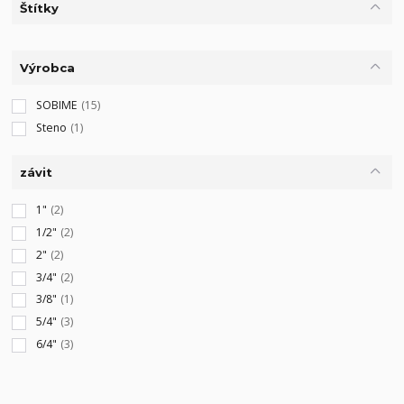
Štítky
Výrobca
SOBIME
(15)
Steno
(1)
závit
1"
(2)
1/2"
(2)
2"
(2)
3/4"
(2)
3/8"
(1)
5/4"
(3)
6/4"
(3)