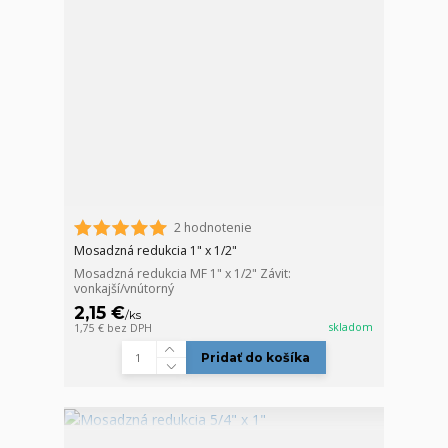
2 hodnotenie
Mosadzná redukcia 1" x 1/2"
Mosadzná redukcia MF 1" x 1/2" Závit:
vonkajší/vnútorný
2,15 €
/
ks
skladom
1,75 €
bez DPH
Pridať do košíka