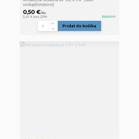
vonkajší/vnútorný
0,50 €
/
ks
skladom
0,41 €
bez DPH
Pridať do košíka