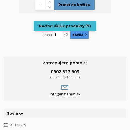
Pridať do košíka
Načítať ďalšie produkty (7)
strana
z 2
ďalšie
Potrebujete poradiť?
0902 527 909
(Po-Pia, 8-16 hod.)
info@instamat.sk
Novinky
01.12.2025