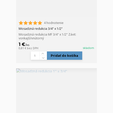
4 hodnotenie
Mosadzná redukcia 3/4" x 1/2"
Mosadzná redukcia MF 3/4" x 1/2" Závit:
vonkajší/vnútorný
1 €
/
ks
skladom
0,81 €
bez DPH
Pridať do košíka