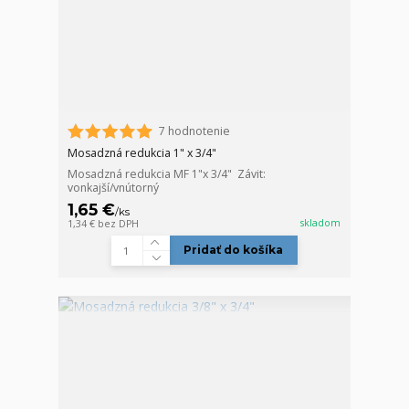
7 hodnotenie
Mosadzná redukcia 1" x 3/4"
Mosadzná redukcia MF 1"x 3/4" Závit:
vonkajší/vnútorný
1,65 €
/
ks
skladom
1,34 €
bez DPH
Pridať do košíka