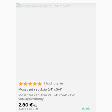
1 hodnotenie
Mosadzná redukcia 6/4" x 5/4"
Mosadzná redukcia MF 6/4" x 5/4" Závit:
vonkajší/vnútorný
2,80 €
/
ks
skladom
2,28 €
bez DPH