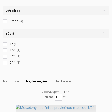
Výrobca
Steno
(4)
závit
1"
(1)
1/2"
(1)
3/4"
(1)
5/4"
(1)
Najnovšie
Najlacnejšie
Najdrahšie
Zobrazujem 1-4 z 4
strana
z 1