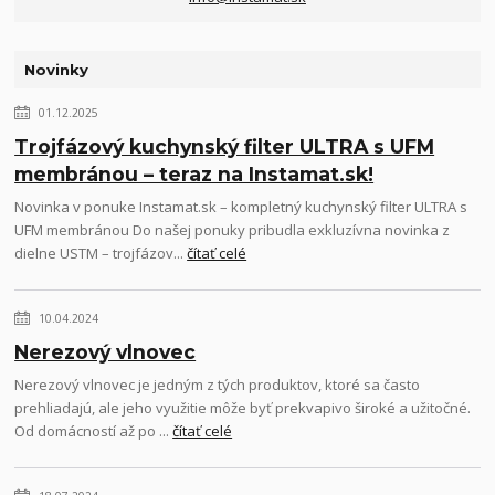
Novinky
01.12.2025
Trojfázový kuchynský filter ULTRA s UFM
membránou – teraz na Instamat.sk!
Novinka v ponuke Instamat.sk – kompletný kuchynský filter ULTRA s
UFM membránou Do našej ponuky pribudla exkluzívna novinka z
dielne USTM – trojfázov...
čítať celé
10.04.2024
Nerezový vlnovec
Nerezový vlnovec je jedným z tých produktov, ktoré sa často
prehliadajú, ale jeho využitie môže byť prekvapivo široké a užitočné.
Od domácností až po ...
čítať celé