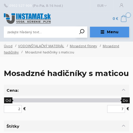
0902 527 909
(Po-Pia, 8-16 hod.)
EUR
0
0 €
Menu
Úvod
VODOINŠTALAČNÝ MATERIÁL
Mosadzné fitingy
Mosadzné
hadičníky
Mosadzné hadičníky s maticou
Mosadzné hadičníky s maticou
Cena:
Od
Do
€
€
Štítky