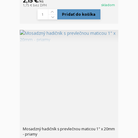
2,15 €
/
ks
skladom
1,75 €
bez DPH
Pridať do košíka
Mosadzný hadičník s prevlečnou maticou 1" x 20mm
- priamy