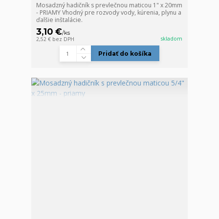
Mosadzný hadičník s prevlečnou maticou 1" x 20mm
- PRIAMY Vhodný pre rozvody vody, kúrenia, plynu a
ďalšie inštalácie.
3,10 €
/
ks
skladom
2,52 €
bez DPH
Pridať do košíka