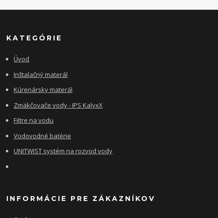
KATEGÓRIE
Úvod
Inštalačný materál
Kúrenársky materál
Zmäkčovače vody - IPS KalyxX
Filtre na vodu
Vodovodné batérie
UNITWIST systém na rozvod vody
INFORMÁCIE PRE ZÁKAZNÍKOV