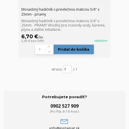
Mosadzný hadičník s prevlečnou maticou 5/4" x
25mm - priamy
Mosadzný hadičník s prevlečnou maticou 5/4" x
25mm - PRIAMY Vhodný pre rozvody vody, kúrenia,
plynu a ďalšie inštalácie.
6,70 €
/
ks
skladom
5,45 €
bez DPH
Pridať do košíka
strana
z 1
Potrebujete poradiť?
0902 527 909
(Po-Pia, 8-16 hod.)
info@instamat.sk