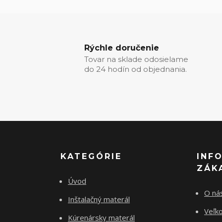
Rýchle doručenie
Tovar na sklade odosielame
do 24 hodín od objednania.
KATEGÓRIE
INF
ZÁK
Úvod
O ná
Inštalačný materál
Veľk
Kúrenársky materál