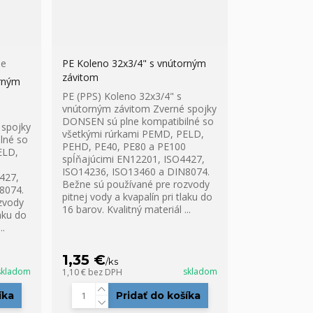
ie
PE Koleno 32x3/4" s vnútorným
závitom
orným
PE (PPS) Koleno 32x3/4" s
vnútorným závitom Zverné spojky
DONSEN sú plne kompatibilné so
 spojky
všetkými rúrkami PEMD, PELD,
lné so
PEHD, PE40, PE80 a PE100
ELD,
spĺňajúcimi EN12201, ISO4427,
ISO14236, ISO13460 a DIN8074.
427,
Bežne sú používané pre rozvody
8074.
pitnej vody a kvapalín pri tlaku do
zvody
16 barov. Kvalitný materiál ...
laku do
..
1,35 €
/
ks
skladom
skladom
1,10 €
bez DPH
íka
Pridať do košíka