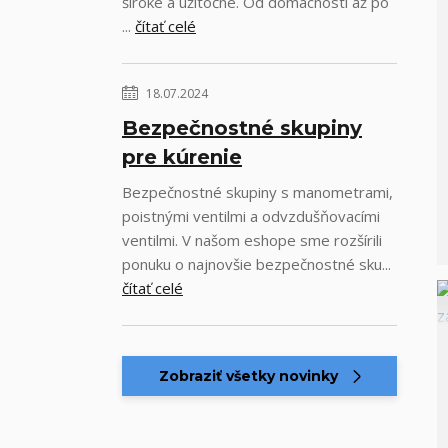
široké a užitočné. Od domácností až po
...
čítať celé
18.07.2024
Bezpečnostné skupiny
pre kúrenie
Bezpečnostné skupiny s manometrami,
poistnými ventilmi a odvzdušňovacími
ventilmi. V našom eshope sme rozšírili
ponuku o najnovšie bezpečnostné sku...
čítať celé
Zobraziť všetky novinky