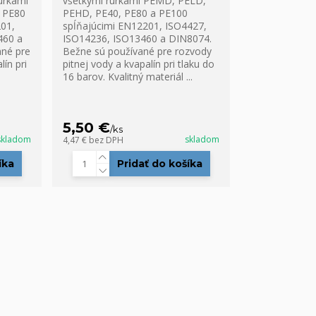
úrkami
všetkými rúrkami PEMD, PELD,
 PE80
PEHD, PE40, PE80 a PE100
01,
spĺňajúcimi EN12201, ISO4427,
460 a
ISO14236, ISO13460 a DIN8074.
ané pre
Bežne sú používané pre rozvody
ín pri
pitnej vody a kvapalín pri tlaku do
16 barov. Kvalitný materiál ...
5,50 €
/
ks
skladom
skladom
4,47 €
bez DPH
íka
Pridať do košíka