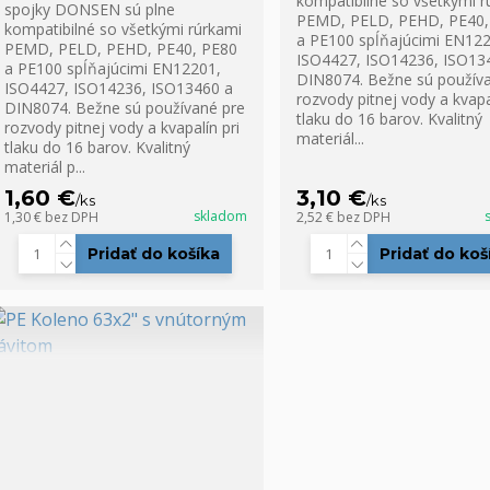
kompatibilné so všetkými r
spojky DONSEN sú plne
PEMD, PELD, PEHD, PE40,
kompatibilné so všetkými rúrkami
a PE100 spĺňajúcimi EN122
PEMD, PELD, PEHD, PE40, PE80
ISO4427, ISO14236, ISO13
a PE100 spĺňajúcimi EN12201,
DIN8074. Bežne sú použív
ISO4427, ISO14236, ISO13460 a
rozvody pitnej vody a kvapal
DIN8074. Bežne sú používané pre
tlaku do 16 barov. Kvalitný
rozvody pitnej vody a kvapalín pri
materiál...
tlaku do 16 barov. Kvalitný
materiál p...
1,60 €
3,10 €
/
ks
/
ks
skladom
1,30 €
bez DPH
2,52 €
bez DPH
Pridať do košíka
Pridať do koš