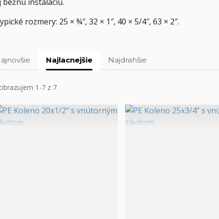
j bežnú inštaláciu.
ypické rozmery: 25 × ¾″, 32 × 1″, 40 × 5/4″, 63 × 2″.
ajnovšie
Najlacnejšie
Najdrahšie
obrazujem 1-7 z 7