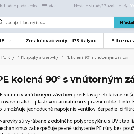
bchodné podmienky
Viac
Neviete si rady? Zavolajte.
09
Hľada
IE
Zmäkčovač vody - IPS Kalyxx
Filtre na
 PE rúry
PE spojky a tvarovky
PE kolená 90° s vnútorným závitom
PE kolená 90° s vnútorným z
E koleno s vnútorným závitom
predstavuje efektívne rieš
 kovovou alebo plastovou armatúrou v pravom uhle. Tieto t
o umožňuje jednoduché napojenie ventilov, čerpadiel či filtr
varovky sú vyrábané z odolného polypropylénu s UV stabiliz
echanizmus zabezpečuje pevné uchytenie PE rúry bez použit