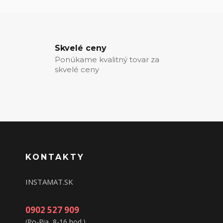
Skvelé ceny
Ponúkame kvalitný tovar za
skvelé ceny
KONTAKTY
INSTAMAT.SK
0902 527 909
(Po-Pia, 8-16 hod.)