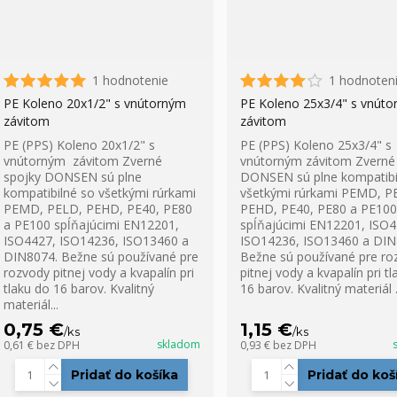
1 hodnotenie
1 hodnoten
PE Koleno 20x1/2" s vnútorným
PE Koleno 25x3/4" s vnút
závitom
závitom
PE (PPS) Koleno 20x1/2" s
PE (PPS) Koleno 25x3/4" s
vnútorným závitom Zverné
vnútorným závitom Zverné
spojky DONSEN sú plne
DONSEN sú plne kompatibi
kompatibilné so všetkými rúrkami
všetkými rúrkami PEMD, P
PEMD, PELD, PEHD, PE40, PE80
PEHD, PE40, PE80 a PE100
a PE100 spĺňajúcimi EN12201,
spĺňajúcimi EN12201, ISO4
ISO4427, ISO14236, ISO13460 a
ISO14236, ISO13460 a DIN
DIN8074. Bežne sú používané pre
Bežne sú používané pre ro
rozvody pitnej vody a kvapalín pri
pitnej vody a kvapalín pri t
tlaku do 16 barov. Kvalitný
16 barov. Kvalitný materiál .
materiál...
0,75 €
1,15 €
/
ks
/
ks
skladom
0,61 €
bez DPH
0,93 €
bez DPH
Pridať do košíka
Pridať do koš