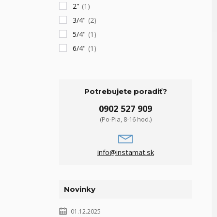
2"
(1)
3/4"
(2)
5/4"
(1)
6/4"
(1)
Potrebujete poradiť?
0902 527 909
(Po-Pia, 8-16 hod.)
info@instamat.sk
Novinky
01.12.2025