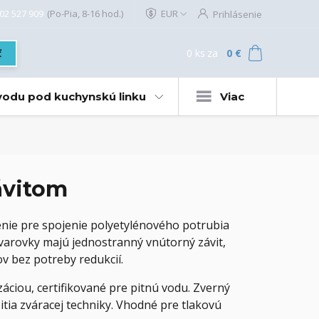
02 527 909
(Po-Pia, 8-16 hod.)
EUR
Prihlásenie
0
ks
za
0 €
ť
 vodu pod kuchynskú linku
Viac
ávitom
enie pre spojenie polyetylénového potrubia
varovky majú jednostranný vnútorný závit,
ov bez potreby redukcií.
áciou, certifikované pre pitnú vodu. Zverný
ia zváracej techniky. Vhodné pre tlakovú