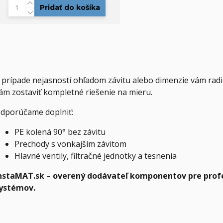
Pridať do košíka
 prípade nejasností ohľadom závitu alebo dimenzie vám ra
ám zostaviť kompletné riešenie na mieru.
dporúčame doplniť:
PE kolená 90° bez závitu
Prechody s vonkajším závitom
Hlavné ventily, filtračné jednotky a tesnenia
nstaMAT.sk – overený dodávateľ komponentov pre profe
ystémov.