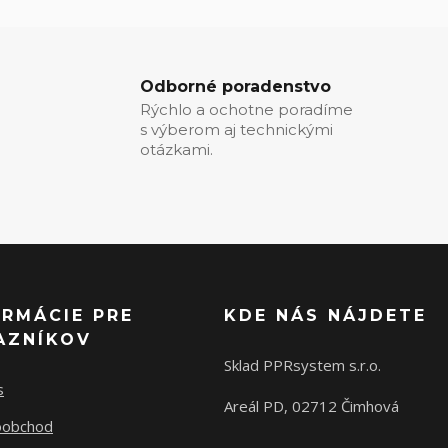
Odborné poradenstvo
Rýchlo a ochotne poradíme
s výberom aj technickými
otázkami.
ORMÁCIE PRE
KDE NÁS NÁJDETE
AZNÍKOV
Sklad PPRsystem s.r.o.
s
Areál PD, 02712 Čimhová
oobchod