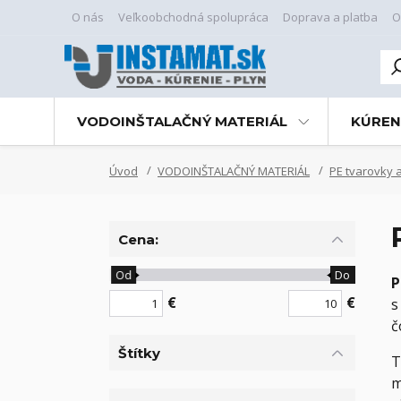
O nás
Veľkoobchodná spolupráca
Doprava a platba
O
VODOINŠTALAČNÝ MATERIÁL
KÚREN
Úvod
VODOINŠTALAČNÝ MATERIÁL
PE tvarovky a
Cena:
Od
Do
P
€
€
s
č
Štítky
T
m