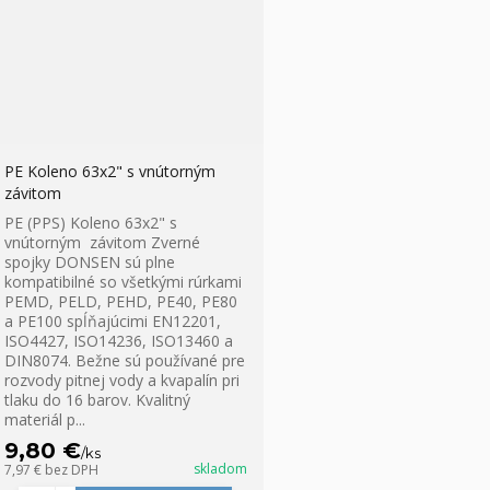
PE Koleno 63x2" s vnútorným
závitom
PE (PPS) Koleno 63x2" s
vnútorným závitom Zverné
spojky DONSEN sú plne
kompatibilné so všetkými rúrkami
PEMD, PELD, PEHD, PE40, PE80
a PE100 spĺňajúcimi EN12201,
ISO4427, ISO14236, ISO13460 a
DIN8074. Bežne sú používané pre
rozvody pitnej vody a kvapalín pri
tlaku do 16 barov. Kvalitný
materiál p...
9,80 €
/
ks
skladom
7,97 €
bez DPH