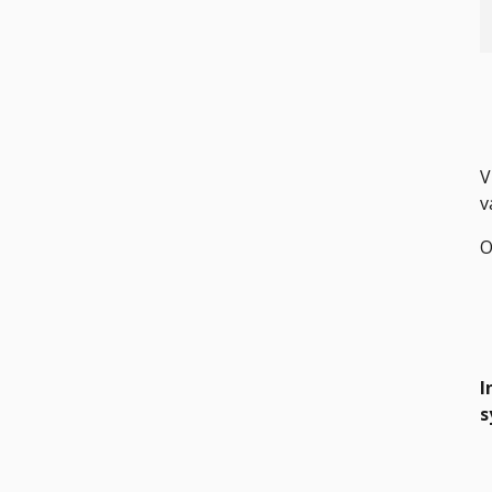
V
v
O
I
s