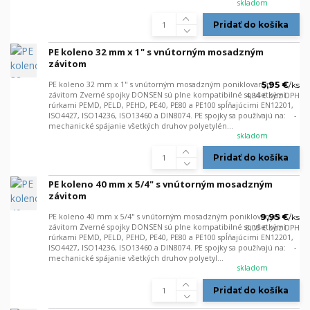
skladom
Pridať do košíka
PE koleno 32 mm x 1" s vnútorným mosadzným
závitom
PE koleno 32 mm x 1" s vnútorným mosadzným poniklovaným
5,95 €
/
ks
závitom Zverné spojky DONSEN sú plne kompatibilné so všetkými
4,84 €
bez DPH
rúrkami PEMD, PELD, PEHD, PE40, PE80 a PE100 spĺňajúcimi EN12201,
ISO4427, ISO14236, ISO13460 a DIN8074. PE spojky sa používajú na: -
mechanické spájanie všetkých druhov polyetylén...
skladom
Pridať do košíka
PE koleno 40 mm x 5/4" s vnútorným mosadzným
závitom
PE koleno 40 mm x 5/4" s vnútorným mosadzným poniklovaným
9,95 €
/
ks
závitom Zverné spojky DONSEN sú plne kompatibilné so všetkými
8,09 €
bez DPH
rúrkami PEMD, PELD, PEHD, PE40, PE80 a PE100 spĺňajúcimi EN12201,
ISO4427, ISO14236, ISO13460 a DIN8074. PE spojky sa používajú na: -
mechanické spájanie všetkých druhov polyetyl...
skladom
Pridať do košíka