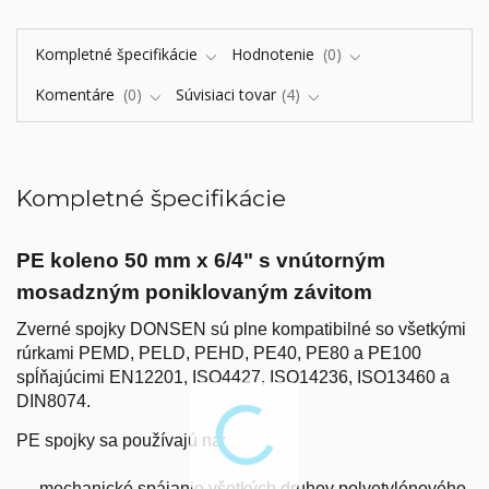
Kompletné špecifikácie
Hodnotenie
0
Komentáre
0
Súvisiaci tovar
4
Kompletné špecifikácie
PE koleno 50 mm x 6/4" s vnútorným
mosadzným poniklovaným závitom
Zverné spojky DONSEN sú plne kompatibilné so všetkými
rúrkami PEMD, PELD, PEHD, PE40, PE80 a PE100
spĺňajúcimi EN12201, ISO4427, ISO14236, ISO13460 a
DIN8074.
PE spojky sa používajú na:
-mechanické spájanie všetkých druhov polyetylénového