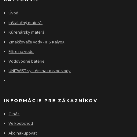
Úvod
Inštalačný materál
Kúrenársky materál
Zmäkčovače vody - IPS KalyxX
Filtre na vodu
Vodovodné batérie
UNITWIST systém na rozvod vody
INFORMÁCIE PRE ZÁKAZNÍKOV
O nás
Veľkoobchod
Ako nakupovať