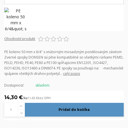
Ohodnotiť produkt
PE koleno 50 mm x 6/4" s vnútorným mosadzným poniklovaným závitom
Zverné spojky DONSEN sú plne kompatibilné so všetkými rúrkami PEMD,
PELD, PEHD, PE40, PE80 a PE100 spĺňajúcimi EN12201, ISO4427,
ISO14236, ISO13460 a DIN8074. PE spojky sa používajú na: -mechanické
spájanie všetkých druhov polyetyl...
celý popis
Dostupnosť
skladom
14,30 €
/
ks
11,63 €
bez DPH
Pridať do košíka