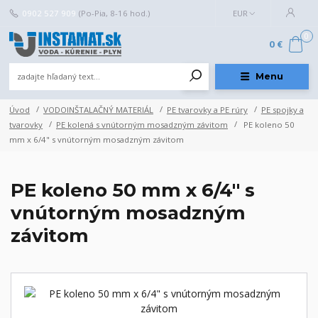
0902 527 909
(Po-Pia, 8-16 hod.)
EUR
0
0 €
Menu
Úvod
VODOINŠTALAČNÝ MATERIÁL
PE tvarovky a PE rúry
PE spojky a
tvarovky
PE kolená s vnútorným mosadzným závitom
PE koleno 50
mm x 6/4" s vnútorným mosadzným závitom
PE koleno 50 mm x 6/4" s
vnútorným mosadzným
závitom