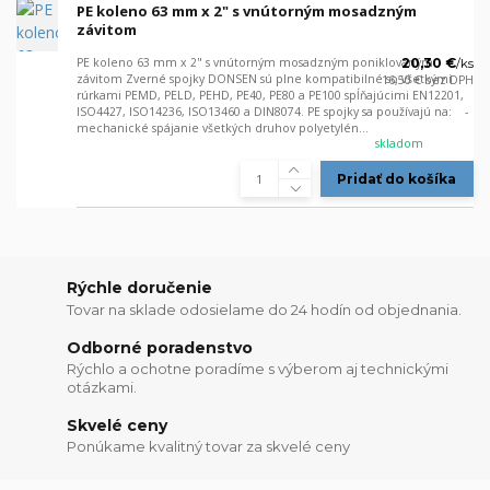
PE koleno 63 mm x 2" s vnútorným mosadzným
závitom
PE koleno 63 mm x 2" s vnútorným mosadzným poniklovaným
20,30 €
/
ks
závitom Zverné spojky DONSEN sú plne kompatibilné so všetkými
16,50 €
bez DPH
rúrkami PEMD, PELD, PEHD, PE40, PE80 a PE100 spĺňajúcimi EN12201,
ISO4427, ISO14236, ISO13460 a DIN8074. PE spojky sa používajú na: -
mechanické spájanie všetkých druhov polyetylén...
skladom
Pridať do košíka
Rýchle doručenie
Tovar na sklade odosielame do 24 hodín od objednania.
Odborné poradenstvo
Rýchlo a ochotne poradíme s výberom aj technickými
otázkami.
Skvelé ceny
Ponúkame kvalitný tovar za skvelé ceny