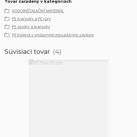
Tovar zaradený v kategóriách
VODOINŠTALAČNÝ MATERIÁL
PE tvarovky a PE rúry
PE spojky a tvarovky
PE kolená s vnútorným mosadzným závitom
Súvisiaci tovar
4