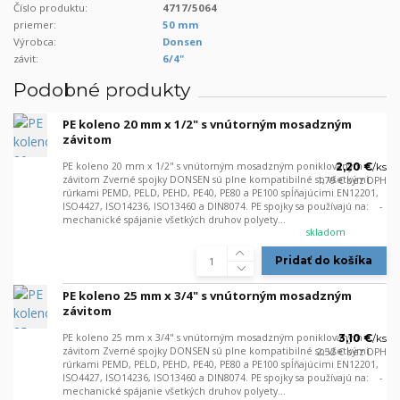
Číslo produktu:
4717/5064
priemer:
50 mm
Výrobca:
Donsen
závit:
6/4"
Podobné produkty
PE koleno 20 mm x 1/2" s vnútorným mosadzným
závitom
PE koleno 20 mm x 1/2" s vnútorným mosadzným poniklovaným
2,20 €
/
ks
závitom Zverné spojky DONSEN sú plne kompatibilné so všetkými
1,79 €
bez DPH
rúrkami PEMD, PELD, PEHD, PE40, PE80 a PE100 spĺňajúcimi EN12201,
ISO4427, ISO14236, ISO13460 a DIN8074. PE spojky sa používajú na: -
mechanické spájanie všetkých druhov polyety...
skladom
Pridať do košíka
PE koleno 25 mm x 3/4" s vnútorným mosadzným
závitom
PE koleno 25 mm x 3/4" s vnútorným mosadzným poniklovaným
3,10 €
/
ks
závitom Zverné spojky DONSEN sú plne kompatibilné so všetkými
2,52 €
bez DPH
rúrkami PEMD, PELD, PEHD, PE40, PE80 a PE100 spĺňajúcimi EN12201,
ISO4427, ISO14236, ISO13460 a DIN8074. PE spojky sa používajú na: -
mechanické spájanie všetkých druhov polyety...