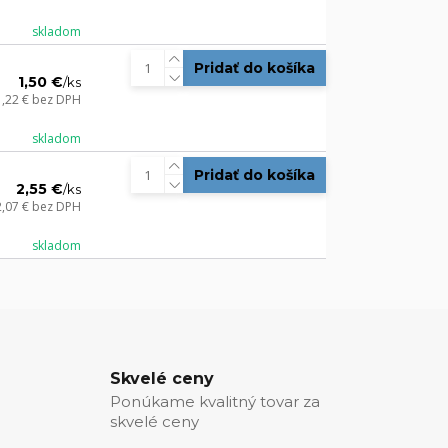
skladom
Pridať do košíka
1,50 €
/
ks
1,22 €
bez DPH
skladom
Pridať do košíka
2,55 €
/
ks
2,07 €
bez DPH
skladom
Skvelé ceny
Ponúkame kvalitný tovar za
skvelé ceny