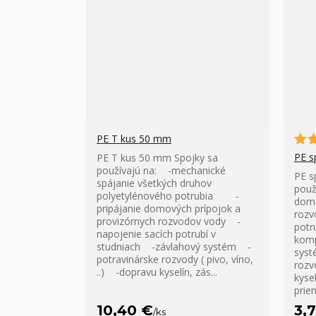
PE T kus 50 mm
PE s
PE T kus 50 mm Spojky sa
používajú na: -mechanické
PE s
spájanie všetkých druhov
použ
polyetylénového potrubia -
domo
pripájanie domových prípojok a
rozv
provizórnych rozvodov vody -
potr
napojenie sacích potrubí v
komp
studniach -závlahový systém -
syst
potravinárske rozvody ( pivo, víno,
rozv
..) -dopravu kyselín, zás...
kysel
prie
10,40 €
3,
/
ks