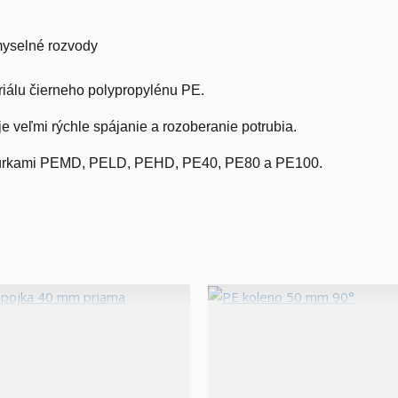
myselné rozvody
iálu čierneho polypropylénu PE.
 veľmi rýchle spájanie a rozoberanie potrubia.
i rúrkami PEMD, PELD, PEHD, PE40, PE80 a PE100.