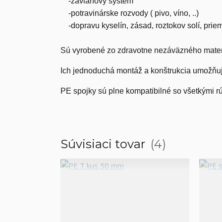
-závlahový systém
-potravinárske rozvody ( pivo, víno, ..)
-dopravu kyselín, zásad, roztokov solí, prie
Sú vyrobené zo zdravotne nezáväzného mater
Ich jednoduchá montáž a konštrukcia umožňuje
PE spojky sú plne kompatibilné so všetkým
Súvisiaci tovar
4