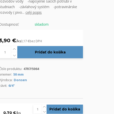
rozvodov vody -napojenie sacích potrubí v
studniach -závlahový systém -potravinárske
rozvody ( pivo...
celý popis
Dostupnosť
skladom
3,90 €
/
ks
3,17 €
bez DPH
Pridať do košíka
Číslo produktu:
4707/5064
priemer:
50 mm
Výrobca:
Donsen
závit:
6/4"
Pridať do košíka
0,70 €
/
ks