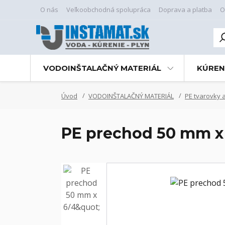
O nás
Veľkoobchodná spolupráca
Doprava a platba
O
VODOINŠTALAČNÝ MATERIÁL
KÚREN
Úvod
VODOINŠTALAČNÝ MATERIÁL
PE tvarovky a
PE prechod 50 mm x 