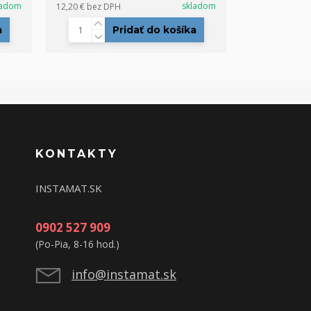
ladom
skladom
12,20 €
bez DPH
a
Pridať do košíka
KONTAKTY
INSTAMAT.SK
0902 527 909
(Po-Pia, 8-16 hod.)
info@instamat.sk