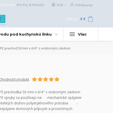
02 527 909
(Po-Pia, 8-16 hod.)
EUR
Prihlásenie
0
ks
za
0 €
ť
 vodu pod kuchynskú linku
Viac
PE prechod 50 mm x 6/4" s vnútorným závitom
Ohodnotiť produkt
PE prechodka 50 mm x 6/4" s vnútorným závitom
PE spojky sa používajú na: -mechanické spájanie
všetkých druhov polyetylénového potrubia -
pripájanie domových prípojok a provizórnych