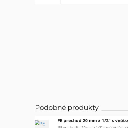
Podobné produkty
PE prechod 20 mm x 1/2" s vnút
PE prechodka 20 mm x 1/2" s vnútorným zá