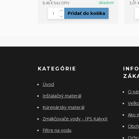
skladom
8,46 €
bez DPH
3,01 
Pridať do košíka
KATEGÓRIE
INF
ZÁK
Úvod
O ná
Inštalačný materál
Veľk
Kúrenársky materál
Ako 
Zmäkčovače vody - IPS KalyxX
Obch
Filtre na vodu
Ochr