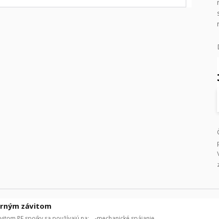
orným závitom
vitom PE spojky sa používajú na: -mechanické spájanie