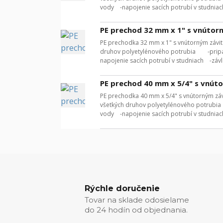
vody -napojenie sacích potrubí v studniac
PE prechod 32 mm x 1" s vnútor
PE prechodka 32 mm x 1" s vnútorným závit
druhov polyetylénového potrubia -pripá
napojenie sacích potrubí v studniach -závl
PE prechod 40 mm x 5/4" s vnút
PE prechodka 40 mm x 5/4" s vnútorným záv
všetkých druhov polyetylénového potrubi
vody -napojenie sacích potrubí v studniac
Rýchle doručenie
Tovar na sklade odosielame
do 24 hodín od objednania.