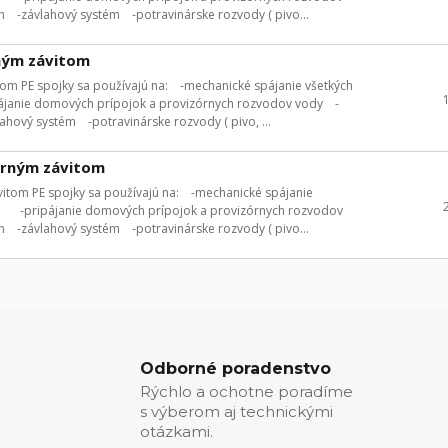
h -závlahový systém -potravinárske rozvody ( pivo...
ným závitom
om PE spojky sa používajú na: -mechanické spájanie všetkých
janie domových prípojok a provizórnych rozvodov vody -
ahový systém -potravinárske rozvody ( pivo, ...
orným závitom
itom PE spojky sa používajú na: -mechanické spájanie
a -pripájanie domových prípojok a provizórnych rozvodov
h -závlahový systém -potravinárske rozvody ( pivo...
Odborné poradenstvo
Rýchlo a ochotne poradíme
s výberom aj technickými
otázkami.