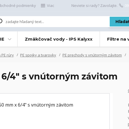
bchodné podmienky
Viac
Neviete si rady? Zavolajte.
09
Hľada
IE
Zmäkčovač vody - IPS Kalyxx
Filtre na
 PE rúry
PE spojky a tvarovky
PE prechody s vnútorným závitom
6/4" s vnútorným závitom