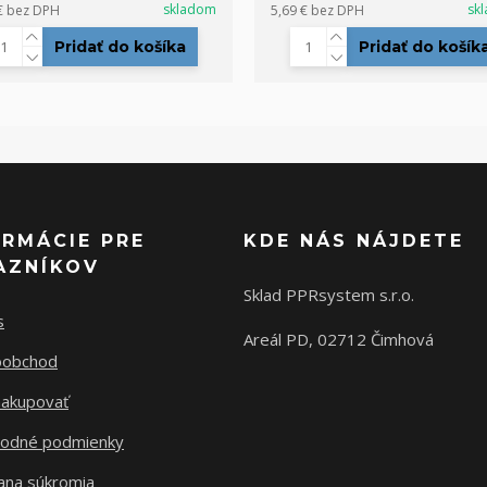
skladom
sk
€
bez DPH
5,69 €
bez DPH
Pridať do košíka
Pridať do košík
ORMÁCIE PRE
KDE NÁS NÁJDETE
AZNÍKOV
Sklad PPRsystem s.r.o.
s
Areál PD, 02712 Čimhová
oobchod
nakupovať
odné podmienky
ana súkromia