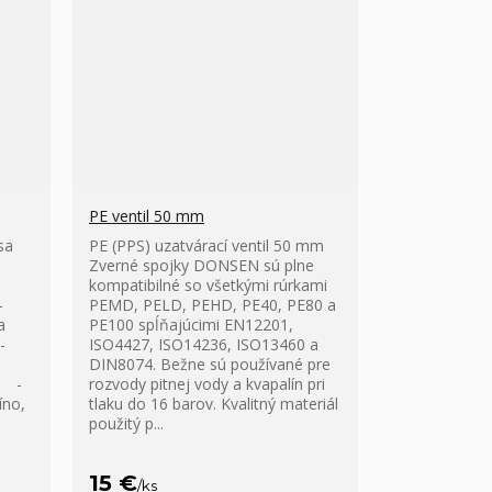
PE ventil 50 mm
sa
PE (PPS) uzatvárací ventil 50 mm
Zverné spojky DONSEN sú plne
kompatibilné so všetkými rúrkami
-
PEMD, PELD, PEHD, PE40, PE80 a
a
PE100 spĺňajúcimi EN12201,
-
ISO4427, ISO14236, ISO13460 a
DIN8074. Bežne sú používané pre
m -
rozvody pitnej vody a kvapalín pri
íno,
tlaku do 16 barov. Kvalitný materiál
použitý p...
15 €
/
ks