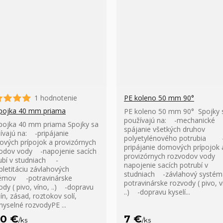
1 hodnotenie
PE koleno 50 mm 90°
pojka 40 mm priama
PE koleno 50 mm 90° Spojky 
používajú na: -mechanické
pojka 40 mm priama Spojky sa
spájanie všetkých druhov
ívajú na: -pripájanie
polyetylénového potrubia 
vých prípojok a provizórnych
pripájanie domových prípojok 
odov vody -napojenie sacích
provizórnych rozvodov vody 
ubí v studniach -
napojenie sacích potrubí v
letitáciu závlahových
studniach -závlahový systé
émov -potravinárske
potravinárske rozvody ( pivo, v
ody ( pivo, víno, ..) -dopravu
..) -dopravu kyselí...
ín, zásad, roztokov solí,
myselné rozvodyPE ...
70 €
7 €
/
ks
/
ks