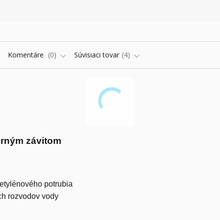
Komentáre
0
Súvisiaci tovar
4
orným závitom
yetylénového potrubia
ch rozvodov vody